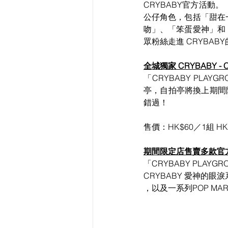
CRYBABY官方活動。「
公仔角色，包括「甜在
吻」、「笨蛋愛神」和
眾粉絲走進 CRYBA
全城獨家
 CRYBABY
 
「CRYBABY PLAY
亭，自拍亭將換上期間
錯過！
售價：HK$60／1組 HK
期間限定店售賣多款官方 
「
CRYBABY 
PLAYG
CRYBABY 愛神的眼淚
，以及一系列POP M