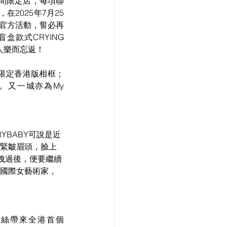
期間限定店，每項聯
在2025年7月25
Y官方活動，誓必再
盒款式CRYING 
令人樂而忘返！
期間限定香港版相框；
。又一城亦為My 
RYBABY
可說是近
總是緊皺眉頭，臉上
洩過後，便要繼續
作的國際女藝術家， 
為粉絲帶來全港首個 