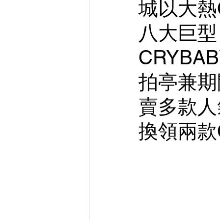
城以大熱C
八大巨型
CRYBAB
拍亭兼期
賣多款人氣
換領兩款