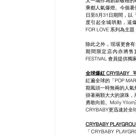
又一城作為創新破格的
乘都人氣爆燈。今個暑假，
日至8月31日期間，以
度引起全城哄動，逼
FOR LOVE 系列
除此之外，現場更會有全城
期間限定店內亦將售賣多
FESTIVAL 會員提
全球爆紅 CRYBABY
紅遍全球的「POP M
期風頭一時無兩的人氣角色
掛著兩顆大大的淚珠，
勇敢向前。Molly Yl
CRYBABY
更迅速於全球爆
CRYBABY PLAYG
「CRYBABY PLA