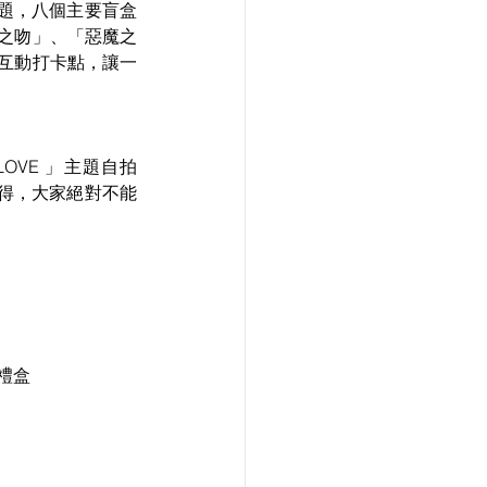
盒為主題，八個主要盲盒
之吻」、「惡魔之
互動打卡點，讓一
 LOVE 」主題自拍
難得，大家絕對不能
：
絨禮盒