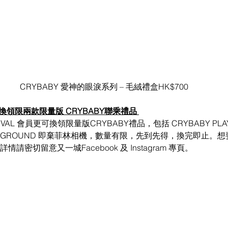
CRYBABY 愛神的眼淚系列 – 毛絨禮盒HK$700
員獨家換領限兩款限量版 CRYBABY聯乘禮品
IVAL 會員更可換領限量版CRYBABY禮品，包括 CRYBABY PLA
PLAYGROUND 即棄菲林相機，數量有限，先到先得，換完即止。
請密切留意又一城Facebook 及 Instagram 專頁。