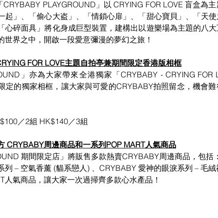
CRYBABY PLAYGROUND」以 CRYING FOR LOVE 盲
一起」、「偷心大盗」、「情鎖心扉」、「甜心寶貝」、「天使
「心碎面具」將化身成巨型裝置，建構出以遊樂場為主題的八大
BY的世界之中，開啟一段愛意彌漫的夢幻之旅！
- CRYING FOR LOVE主題自拍亭兼期間限定香港版相框
GROUND」亦為大家帶來全港獨家「CRYBABY - CRYING FOR
限定的獨家相框，讓大家與可愛的CRYBABY拍照留念，機會
$100／2組 HK$140／3組
CRYBABY周邊商品和一系列POP MART人氣商品
ROUND 期間限定店」將販售多款熱賣CRYBABY周邊商品，包括
系列 – 空氣香薰 (貓系戀人) 、CRYBABY 愛神的眼淚系列 – 毛
ART人氣商品，讓大家一次過掃齊多款心水產品！