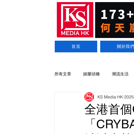
首頁
關於我
所有文章
娛樂頭條
潮流生活
KS Media HK
202
全港首個
「CRYB