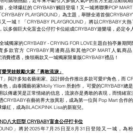
時尚購物熱點，近年來不斷引入多個人氣IP的官方主題活動或
全球爆紅的 CRYBABY觸目登場！又一城將聯乘POP MART，
「
CRYBABY PLAYGROUND
」為主題，舉辦全港首個CRYBAB
爆又一城！「
CRYBABY PLAYGROUND
」將以CRYBABY大熱盲
為主題，以多個巨大化盲盒公仔打卡位組成CRYBABY遊樂場，必定
獨家的CRYBABY - CRYING FOR LOVE主題自拍亭兼
款官方 CRYBABY周邊商品和其他POP MART人氣商品
供獨家消費禮遇，換領兩款又一城獨家限量版CRYBABY禮品！
   可愛哭娃鼓勵大家「勇敢流淚」
ART」與許多知名藝術家、設計師合作推出多款可愛IP角色，而
 C
，由泰國藝術家Molly Yllom 所創作， 可愛的CRYBABY
用以傳遞哭是正常情緒的信息，流淚亦是勇敢的表現，而情緒宣
lom憑CRYBABY在藝術界大放異彩，成為第一位與 Pop Mart 合
紅，成為BLACKPINK Lisa的新寵兒。
ROUND八大巨型 CRYBABY盲盒公仔打卡位
YGROUND」將於2025年7月25日至8月31日登陸又一城，