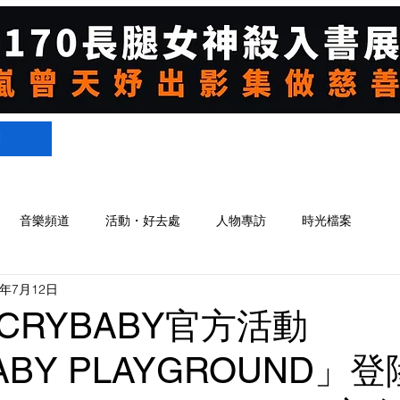
們
音樂頻道
活動・好去處
人物專訪
時光檔案
5年7月12日
CRYBABY官方活動
ABY PLAYGROUND」