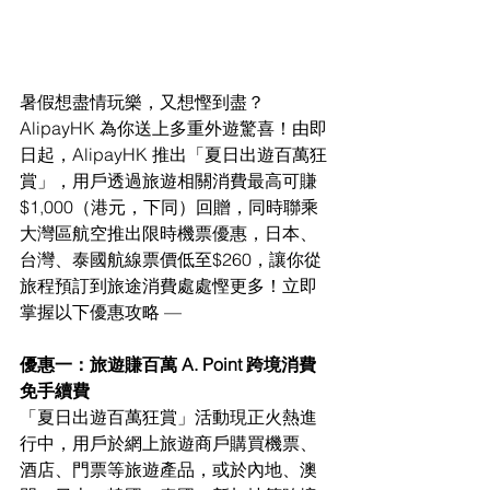
暑假想盡情玩樂，又想慳到盡？
AlipayHK 為你送上多重外遊驚喜！由即
日起，AlipayHK 推出「夏日出遊百萬狂
賞」，用戶透過旅遊相關消費最高可賺
$1,000（港元，下同）回贈，同時聯乘
大灣區航空推出限時機票優惠，日本、
台灣、泰國航線票價低至$260，讓你從
旅程預訂到旅途消費處處慳更多！立即
掌握以下優惠攻略 —
優惠一：旅遊賺百萬 A. Point 跨境消費
免手續費
「夏日出遊百萬狂賞」活動現正火熱進
行中，用戶於網上旅遊商戶購買機票、
酒店、門票等旅遊產品，或於內地、澳