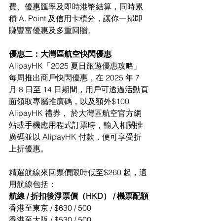
費、優惠匯率及即時港幣結算，同時累
積 A. Point 及信用卡積分，讓你一掃即
賺豐富優惠及多重回贈。
優惠二：大灣區航空快閃優惠 
AlipayHK「2025 夏日旅遊優惠攻略」
每周推出商戶快閃優惠，在 2025 年 7 
月 8 日至 14 日期間，用戶可透過活動頁
面領取專屬推廣碼，以及額外$100 
AlipayHK 禮券， 於大灣區航空官方網
站或手機應用程式訂票時，輸入相關推
廣碼並以 AlipayHK 付款，便可享受折
上折優惠。
精選航線來回票價限時低至$260 起，適
用航線包括：
航線 / 折扣後淨票價（HKD） / 機票配額
香港至東京 / $630 / 500
香港至大阪 / $530 / 500