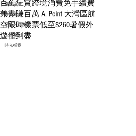
百萬狂賞跨境消費免手續費
潮流生活
兼盡賺百萬 A. Point 大灣區航
音樂頻道
空限時機票低至$260暑假外
活動・好去處
遊慳到盡
人物專訪
時光檔案