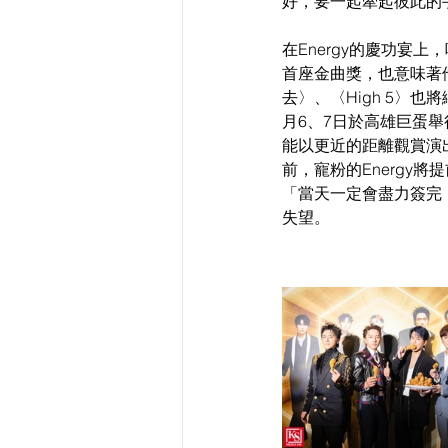
好，要一起牽起彼此的
在Energy的慶功宴
首座金曲獎，也意味著
去〉、〈High 5〉
月6、7日於高雄巨蛋舉
能以更近的距離觀賞演
前，寵粉的Energy
「當天一定會盡力簽完！
失望。