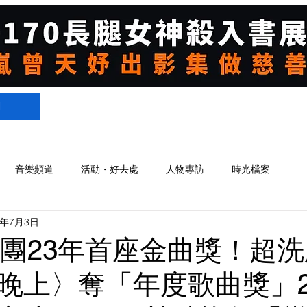
們
音樂頻道
活動・好去處
人物專訪
時光檔案
5年7月3日
y成團23年首座金曲獎！超
晚上〉奪「年度歌曲獎」2