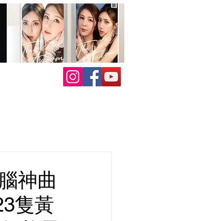
洗腦神曲
3隻黃