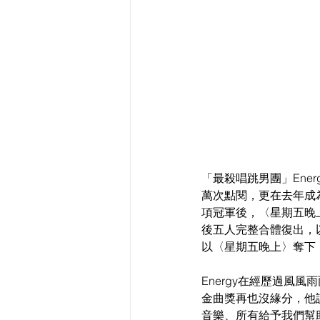
「最殺唱跳男團」Ene
萬次點閱，更在去年成為
項冠軍後，〈星期五晚上
後五人完整合體復出，以
以〈星期五晚上〉奪下
Energy在經歷過風
金曲獎再也沒緣分，他
音樂、所有給予我們幫助