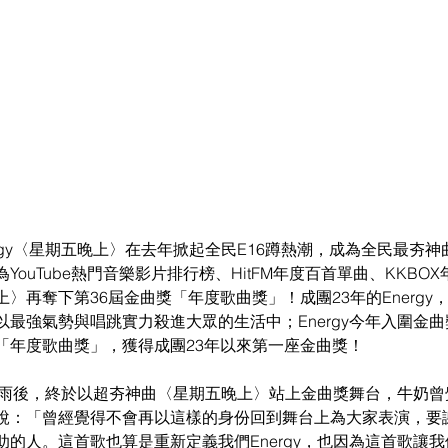
rgy〈星期五晚上〉在去年掀起全民E16蹲熱潮，成為全民最夯神曲
YouTube熱門音樂影片排行榜、HitFM年度百首單曲、KKBO
〉再奪下第36屆金曲獎「年度歌曲獎」！成團23年的Energy
最強氣勢與唱跳實力殺進大眾的生活中；Energy今年入圍金
「年度歌曲獎」，獲得成團23年以來第一座金曲獎！
風雨雨後，終於以超夯神曲〈星期五晚上〉站上金曲獎舞台，牛奶
說：「曾經覺得不會再以這樣的身份回到舞台上為大家表演，要
的人。這首歌也算是重新定義我們Energy，也因為這首歌讓我