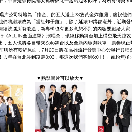
手，不管是誰得獎都要抓著彼此一起站起來歡呼，為所有得獎者
上，唱片公司特地為「鑲金」的五人送上23隻黃金炸雞腿，慶祝他們
他們將繼續成為「當紅炸子雞」，除了延續16蹲熱潮外，近期發
也將繼續洗腦所有歌迷，新專輯也有更多意想不到的內容要獻給大家！而
行《ALL IN全面進擊》演唱會，環繞移動舞台加上橫空飛天炫
出，五人也將各自帶來Solo舞台以及全新內容與歌單，票券現正
將提前與所有粉絲見面，7月20日將在高雄流行音樂中心旁舉行簽唱會，
去年在台北簽到凌晨3:03，那這次我們簽到6:01！」寵粉無
▼點擊圖片可以放大▼