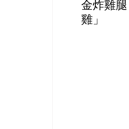
金炸雞腿
雞」