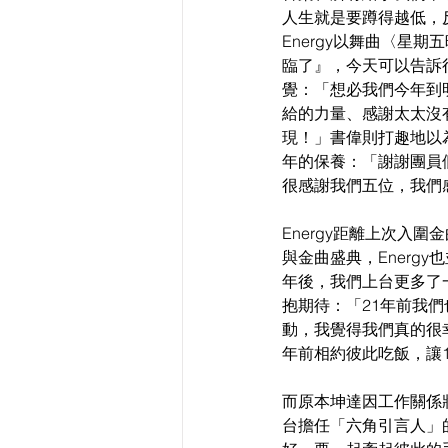
人生就是要蹲得越低，
Energy以舞曲〈星
臨了』，今天可以告訴
覺：「想必我們今年到
給的力量、感謝太太沒
現！」書偉則打趣地以
年的保養：「謝謝團員
很感謝我們五位，我們
Energy距離上次入圍
與金曲盛典，Energ
年後，我們上台更多了
抱期待：「21年前我們
動，我覺得我們真的很
年前相約彼此吃飯，讓
而原本坤達因工作關係將
台擔任「六角引言人」的