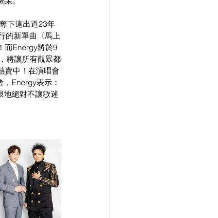
喝采。
奪下這出道23年
行的新單曲〈馬上
Energy將於9
效，將讓所有觀眾都
熱賣中！在演唱會
Energy表示：
極限地絕對不讓歌迷