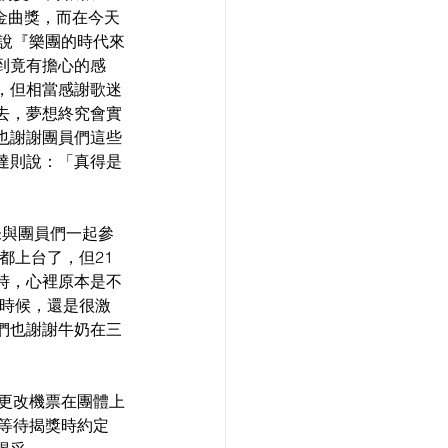
金曲獎，而在今天
輩說『樂團的時代來
到竟有擔心的感
，但相當感謝歌迷
去，夢想終究會實
也謝謝團員們這些
達則說：「真得是
o未與團員們一起參
都上台了，但21
時，心裡原本是不
的時候，還是很激
們也謝謝牛奶在三
急更改機票在團體上
在等待揭獎時約定