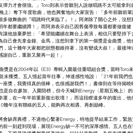
反彈力才會很強。」Toro則表示曾聽別人說做唱跳不太可能拿到
期五晚上〉奪下年度歌曲，他也興奮地向大家宣告：「多年前聽前
很多做舞曲的『唱跳時代來臨了』！』阿弟除了開心之外，沒想
明年都要繼續蹲！」而阿弟表示自己因舊傷導致每週都要做復健
有讓他放棄夢想：「希望能繼續在舞台上表演，相信只要堅持下
為自己會先拿金鐘、金馬，沒想到拿下的第一個獎是金曲獎，他
們，這十幾年大家都把狀態都維持著，沒有變成大叔！」最後坤
感謝自己，重新又聚再一起！」
金曲獎是在2004年以《E3》專輯入圍最佳重唱組合獎，當時Tor
y也並未獲獎。五人憶起當年往事，坤達感性地說：「21年前我們也
一座獎，我覺得真的很棒，也很感謝我們！」書偉則在等待揭曉
也是自在參加、入圍陪榜，但今天喊到Energy〈星期五晚上〉
幸運，在一年半前重新復出歌壇！」而這段睽違多年的復出，他
10幾年沒有聯絡的五人，能夠再次相遇、再創巔峰。
會缺席典禮，不過他心繫著Energy，特地提早結束工作，緊
前一刻趕到現場，展現Energy缺一不可的深厚感情。五人也