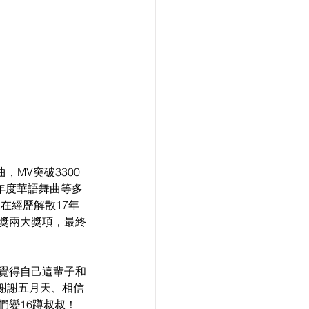
，MV突破3300
X年度華語舞曲等多
，在經歷解散17年
曲獎兩大獎項，最終
曾覺得自己這輩子和
謝謝五月天、相信
們變16蹲叔叔！