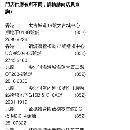
門店供應有所不同，詳情請向店員查
詢）
香港		太古城道18號太古城中心二
期地下018B號舖				(852) 
2690 9228
香港		銅鑼灣禮頓道77號禮頓中心
UG層G04-05號舖			(852) 
2745 2188
九龍		尖沙咀海港城海運大廈二階
OT268-9號舖				(852) 
2818 6330
九龍		尖沙咀河內道18號K11購物
藝術館地下G15B & G16A舖		(852) 
2981 1919
九龍		啟德體育園啟德零售館2 G
樓 M2-014號舖				(852) 
28107322
九龍		紅磡黃埔天地時尚坊第二期