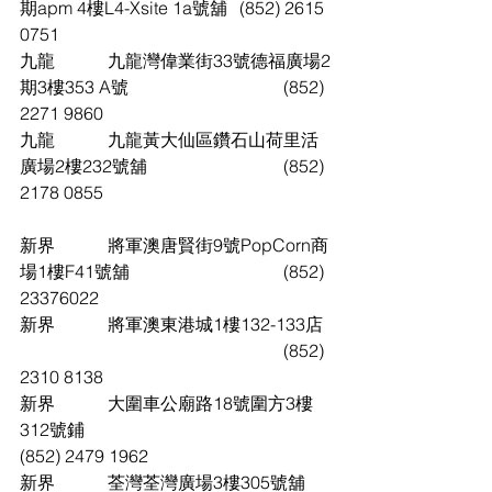
期apm 4樓L4-Xsite 1a號舖	(852) 2615 
0751
九龍		九龍灣偉業街33號德福廣場2
期3樓353 A號				(852) 
2271 9860
九龍		九龍黃大仙區鑽石山荷里活
廣場2樓232號舖				(852) 
2178 0855
新界		將軍澳唐賢街9號PopCorn商
場1樓F41號舖				(852) 
23376022
新界		將軍澳東港城1樓132-133店	
						(852) 
2310 8138
新界		大圍車公廟路18號圍方3樓
312號鋪						
(852) 2479 1962
新界		荃灣荃灣廣場3樓305號舖	