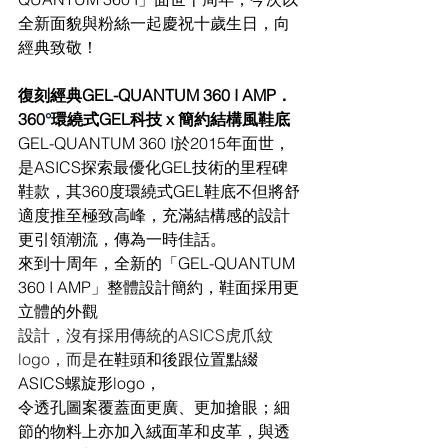
全新面貌與粉絲一起慶祝十歲生日，向
經典致敬！
復刻經典GEL-QUANTUM 360 I AMP．
360
°
環繞式GEL科技 x 簡約結構風鞋底
GEL-QUANTUM 360 I於2015年面世，
是ASICS探索最優化GEL技術的里程碑
鞋款，其360度環繞式GEL鞋底不但將舒
適度推至極致高峰，充滿結構感的設計
更引領潮流，傳為一時佳話。
來到十周年，全新的「GEL-QUANTUM 
360 I AMP」整體設計簡約，鞋面採用更
立體的外觀
設計，沒有採用傳統的ASICS虎爪紋
logo，而是
在鞋頭和後跟位置點綴
ASICS螺旋形logo，
令透孔圖案覆蓋面更廣、更加搶眼；細
節的物料上亦加入絨面革和皮革，與透