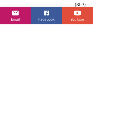
						(852) 
2660 0023
新界		沙田新城市廣場一期5樓512
Email
Facebook
YouTube
號舖						(852) 
2643 0198
新界		元朗朗日路8-9號及元龍街9
號形點II, 2樓A255-A256號舖	(852) 
2509 9368
新界		屯門屯順街1號屯門市廣場1
期1樓1186&87號				
(852) 2398 8188
澳門		荷蘭園大馬路35號B舖		
						(853) 
2835 3437
ASICS網上商店：
https://asics.hk
FB： 
https://www.facebook.com/ASICSSport