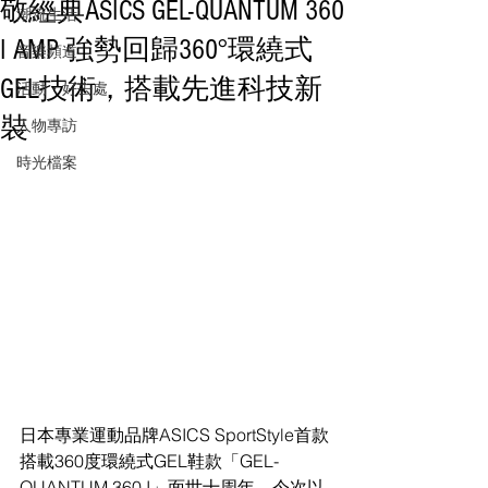
敬經典ASICS GEL-QUANTUM 360
潮流生活
I AMP 強勢回歸360°環繞式
音樂頻道
GEL技術，搭載先進科技新
活動・好去處
裝
人物專訪
時光檔案
日本專業運動品牌ASICS SportStyle首款
搭載360度環繞式GEL鞋款「GEL-
QUANTUM 360 I」面世十周年，今次以