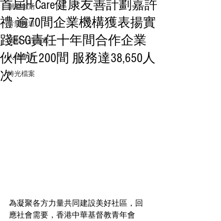
首屆H-Care健康友善計劃嘉許
潮流生活
禮 逾70間企業機構獲表揚實
音樂頻道
踐ESG責任十年間合作企業
活動・好去處
伙伴近200間 服務達38,650人
人物專訪
次
時光檔案
為凝聚各方力量共同建設美好社區，回
應社會需要，香港中華基督教青年會