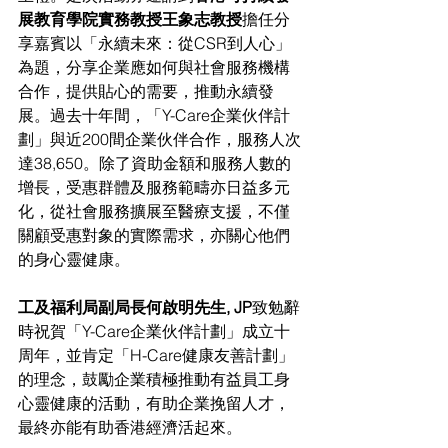
展教育學院實務教授王象志教授
擔任分
享嘉賓以「永續未來：從CSR到人心」
為題，分享企業應如何與社會服務機構
合作，提供貼心的需要，推動永續發
展。過去十年間，「Y-Care企業伙伴計
劃」與近200間企業伙伴合作，服務人次
達38,650。除了資助金額和服務人數的
增長，受惠群體及服務範疇亦日益多元
化，從社會服務擴展至醫療支援，不僅
關顧受惠對象的實際需求，亦關心他們
的身心靈健康。
工及福利局副局長何啟明先生, JP
致勉辭
時祝賀「Y-Care企業伙伴計劃」成立十
周年，並肯定「H-Care健康友善計劃」
的理念，鼓勵企業積極推動有益員工身
心靈健康的活動，有助企業挽留人才，
最終亦能有助香港經濟活起來。