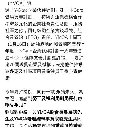
（YMCA）透
過「Y-Care企業伙伴計劃」及「H-Care
健康友善計劃」，持續與企業機構合作
舉辦多元化的企業社會責任活動，服務
社區之餘，同時鼓勵企業實踐環境、社
會及管治（ESG）責任。YMCA上周五
（6月26日）於油麻地的城景國際舉行本
年度「Y-Care企業伙伴計劃十周年暨首
屆H-Care健康友善計劃嘉許禮」，嘉許
逾70間獲獎企業及機構，表揚他們推動
眾多惠及社區項目及關注員工身心靈健
康。
今年嘉許禮以「同行十載 永續未來」為
主題，邀請到
勞工及福利局副局長何啟
明先生, JP
到場致勉辭，與
YMCA副會長潘展聰先
生
及
YMCA署理總幹事黃宗義先生
共同
主禮。是次活動亦邀請到
香港可持續發