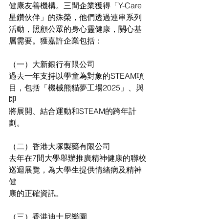
健康友善機構。三間企業獲得「Y-Care
星鑽伙伴」的殊榮，他們透過連串系列
活動，照顧公眾的身心靈健康，關心基
層需要。獲嘉許企業包括：
（一）大新銀行有限公司
過去一年支持以學童為對象的STEAM項
目，包括「機械熊貓夢工場2025」、與
即
將展開、結合運動和STEAM的跨年計
劃。
（二）香港大塚製藥有限公司
去年在7間大學舉辦推廣精神健康的聯校
巡迴展覽，為大學生提供情緒病及精神
健
康的正確資訊。
（三）香港迪士尼樂園