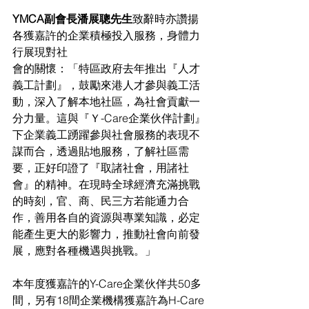
YMCA副會長潘展聰先生
致辭時亦讚揚
各獲嘉許的企業積極投入服務，身體力
行展現對社
會的關懷：「特區政府去年推出『人才
義工計劃』，鼓勵來港人才參與義工活
動，深入了解本地社區，為社會貢獻一
分力量。這與『Ｙ-Care企業伙伴計劃』
下企業義工踴躍參與社會服務的表現不
謀而合，透過貼地服務，了解社區需
要，正好印證了『取諸社會，用諸社
會』的精神。在現時全球經濟充滿挑戰
的時刻，官、商、民三方若能通力合
作，善用各自的資源與專業知識，必定
能產生更大的影響力，推動社會向前發
展，應對各種機遇與挑戰。」
本年度獲嘉許的Y-Care企業伙伴共50多
間，另有18間企業機構獲嘉許為H-Care