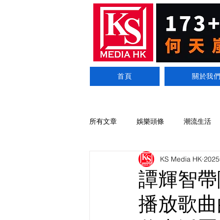
首頁
關於我
所有文章
娛樂頭條
潮流生活
KS Media HK
202
譚輝智帶
播放歌曲