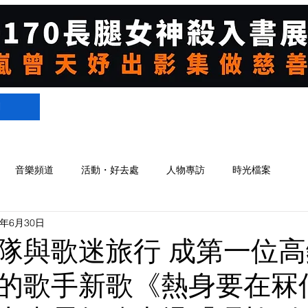
們
音樂頻道
活動・好去處
人物專訪
時光檔案
5年6月30日
隊與歌迷旅行 成第一位
的歌手新歌《熱身要在冧