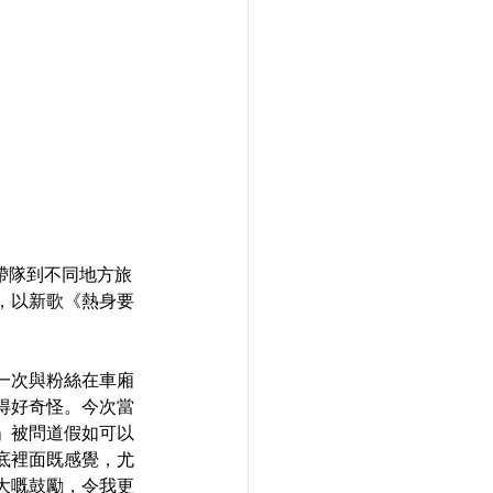
司，帶隊到不同地方旅
，以新歌《熱身要
一次與粉絲在車廂
得好奇怪。今次當
」被問道假如可以
底裡面既感覺，尤
大嘅鼓勵，令我更