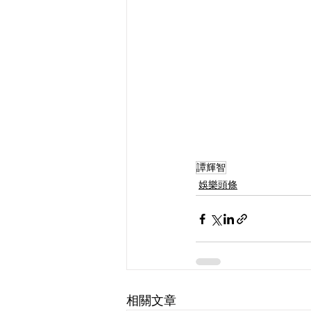
譚輝智
娛樂頭條
相關文章