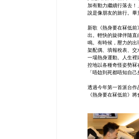
加有動力繼續行落去！
說是像朋友的旅行。畢
新歌《熱身要在冧低前
出。輕快的旋律伴隨直
鳴。有時候，壓力的出
架配偶、填報稅表、交
一場熱身運動。人生裡
控地以各種奇怪姿勢冧
「唔攰到死都唔知自己
透過今年第一首派台作
《熱身要在冧低前》將會於