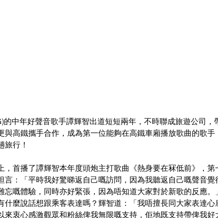
oup (TMG)的中年好聲音歌手譚輝智出道短短兩年，不時聯成旅遊公
更與高鐵攜手合作，成為第一位能夠在高鐵車廂播放歌曲的歌手
趟旅行！
上，首播了譚輝智本年度頭炮主打歌曲《熱身要在冧低前》，第
坦言：「平時我好驚睇返自己嘅訪問，因為我聽返自己嘅聲音覺
難忘嘅體驗，同時亦好緊張，因為唔知道大家對於新歌的反應。
有什麼說話想跟乘客表達嗎？輝智道：「我唔擅長同大家表達心
以來衷心感激觀眾和粉絲俾我無限嘅支持，佢地既支持帶俾我好