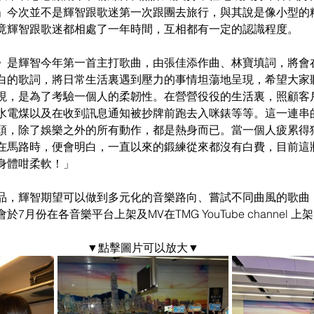
」今次並不是輝智跟歌迷第一次跟團去旅行，與其說是像小型的
竟輝智跟歌迷都相處了一年時間，互相都有一定的認識程度。
》是輝智今年第一首主打歌曲，由張佳添作曲、林寶填詞，將會
白的歌詞，將日常生活裏遇到壓力的事情坦蕩地呈現，希望大家
現，是為了考驗一個人的柔韌性。在營營役役的生活裏，照顧客
水電煤以及在收到訊息通知被抄牌前跑去入咪錶等等。這一連串
頭，除了娛樂之外的所有動作，都是熱身而已。當一個人疲累得
在馬路時，便會明白，一直以來的鍛練從來都沒有白費，目前這
身體咁柔軟！」
品，輝智期望可以做到多元化的音樂路向、嘗試不同曲風的歌曲
7月份在各音樂平台上架及MV在TMG YouTube channel 
▼點擊圖片可以放大▼