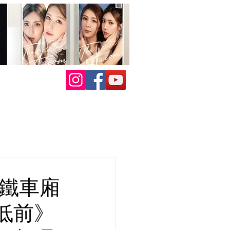
高鐵車廂
低前》