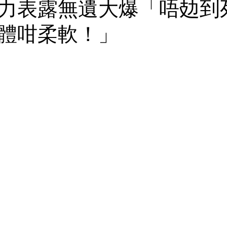
力表露無遺大爆「唔攰到
體咁柔軟！」