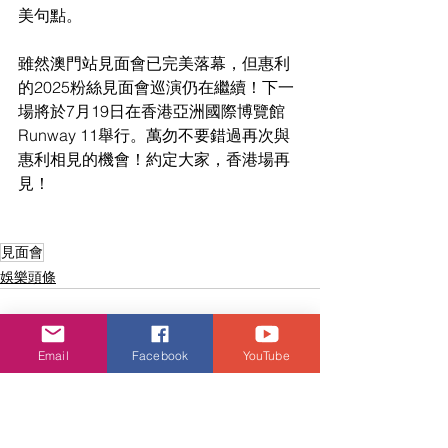
美句點。
雖然澳門站見面會已完美落幕，但惠利
的2025粉絲見面會巡演仍在繼續！下一
場將於7月19日在香港亞洲國際博覽館
Runway 11舉行。萬勿不要錯過再次與
惠利相見的機會！約定大家，香港場再
見！
見面會
娛樂頭條
Email
Facebook
YouTube
查看全部
相關文章