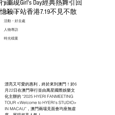
行重現Girl's Day經典熱舞引回
潮流生活
憶殺下站香港7.19不見不散
音樂頻道
活動・好去處
人物專訪
時光檔案
漂亮又可愛的惠利，終於來到澳門！於6
月22日在澳門舉行並由萬星國際娛樂文
化主辦的 “2025 HYERI FANMEETING 
TOUR <Welcome to HYERI's STUDIO> 
IN MACAU”，澳門兩場見面會均座無虛
席，展現超高人氣！