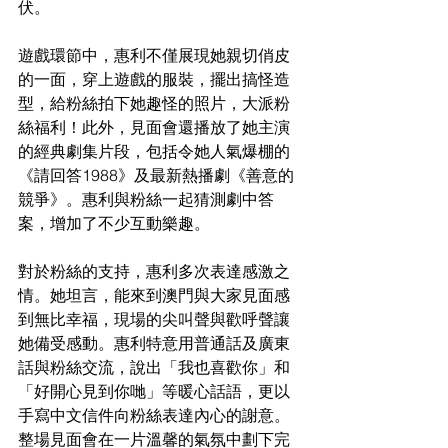
伏。
遊戲環節中，惠利不僅展現她親切俏皮
的一面，穿上遊戲的服裝，擺出搞怪造
型，給粉絲拍下她趣怪的照片，大派粉
絲福利！此外，見面會還播放了她主演
的經典劇集片段，包括令她人氣爆棚的
《請回答1988》及最新熱播劇《善意的
競爭》。惠利與粉絲一起猜測劇中答
案，增加了不少互動樂趣。
對於粉絲的支持，惠利多次表達感激之
情。她坦言，能來到澳門與大家見面感
到無比幸福，現場的尖叫聲與歡呼聲讓
她備受感動。惠利特意用普通話及廣東
話與粉絲交流，說出「我也喜歡你」和
「好開心見到你哋」等暖心話語，更以
手寫中文信件向粉絲表達內心的謝意。
整場見面會在一片溫馨的氣氛中劃下完