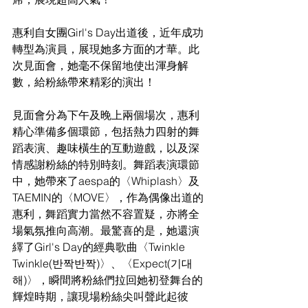
惠利自女團Girl's Day出道後，近年成功
轉型為演員，展現她多方面的才華。此
次見面會，她毫不保留地使出渾身解
數，給粉絲帶來精彩的演出！
見面會分為下午及晚上兩個場次，惠利
精心準備多個環節，包括熱力四射的舞
蹈表演、趣味橫生的互動遊戲，以及深
情感謝粉絲的特別時刻。舞蹈表演環節
中，她帶來了aespa的〈Whiplash〉及
TAEMIN的〈MOVE〉，作為偶像出道的
惠利，舞蹈實力當然不容置疑，亦將全
場氣氛推向高潮。最驚喜的是，她還演
繹了Girl's Day的經典歌曲〈Twinkle 
Twinkle(반짝반짝)〉、〈Expect(기대
해)〉，瞬間將粉絲們拉回她初登舞台的
輝煌時期，讓現場粉絲尖叫聲此起彼