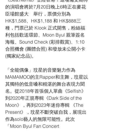
的演唱會將於7月20日晚上6時正在麥花
臣場館盛大    舉行，票價分別為
HK$1,588、HK$1,188 和 HK$888三
種，門票已於 Klook 正式開售，粉絲福
利包括歡送環節、Moon Byul 親筆簽名
海報、Sound Check (彩排觀賞)、1:10 
合照機會 (團體合照) 和發放未公開小卡
(獨家紀念品)。
「全能偶像」玟星的音樂魅力作為
MAMAMOO的主Rapper和主舞，玟星以
其獨特的低音嗓和精湛的舞台表現力聞
名。從2018年首張個人單曲《Selfish》
到2020年正規專輯《Dark Side of the 
Moon》，再到2023年迷你專輯 《The 
Present》，玟星不斷突破自我，展現出
作為solo藝人的無限可能性。此次
「Moon Byul Fan Concert 