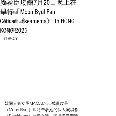
麥花臣場館7月20日晚上在
潮流生活
舉行「Moon Byul Fan
音樂頻道
Concert《sea:nema》 In HONG
活動・好去處
KONG 2025」
人物專訪
時光檔案
韓國人氣女團MAMAMOO成員玟星
（Moon Byul）即將帶著她的個人演唱會
《Sea:Nema》登陸香港！這場備受期待