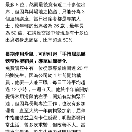
最多 8 位，然而最後竟有近二十多位出
席，但因為與場地之協議，只能分為 3 
個連續講座。當日出席者都是專業人
士，較年輕的出席者為 26 歲，最年長
為 52 歲。在講座交談中發現竟有十多位
出席者身患痛症，比率超過 50%。
長期使用滑鼠，可能引起「手指屈肌腱
狹窄性腱鞘炎」導至結節硬化
免費講座中有一位從事專業繪圖達 20 年
的劉先生。因為公司於 1 年前開始裁
員，他要一人兼三職，每日工時平均超
過 12 小時，一週 6 天。他於半年前開始
覺得常用滑鼠的右手，開始有點拘緊不
適，但因為長期專注工作，也沒有多加
理會，直至大約一年前拘緊加劇，屈伸
中指痛楚並且有卡住感覺，明顯影響日
常生活。曾多次求醫，但改善不大。當
講座完畢後，劉先生便向姚醫師詢問，