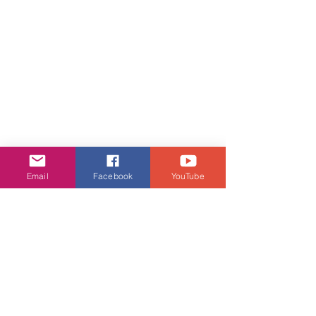
姚俊傑醫師在免費講座中，親自教大家舒緩頸
Email
Facebook
YouTube
部、肩部及椎間盤等勞損病方法