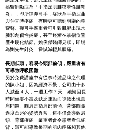
姚醫師斷症為「手指屈肌腱狹窄性腱鞘
炎」，即所謂彈弓手，症狀為手指屈曲
與伸直時疼痛，有時更可聽到明顯的彈
響聲。彈弓手嚴重者可引致肌腱出現水
腫和創傷性炎症，甚至逐漸在掌指位置
產生硬化結節。姚俊傑醫師見狀，即場
為劉先生針灸，嘗試減輕其腫痛。
長期低頭，容易令頭部前傾，嚴重者有
可導致呼吸困難
另於免費講座中有從事時裝品牌之代理
的陳小姐，因為經濟不景，公司由十多
人減至 4 人，一週工作 7 天。她疑因長
時間坐姿不當及缺乏運動而導致出現圓
肩問題。圓肩是指肩部前傾、背部圓弧
過度凸起的姿勢異常，這不僅會導致肩
頸、背部痠痛，嚴重者會令患者看似駝
背，還可能導致長期的肌肉疼痛和其他