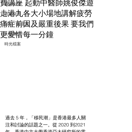
費講座 起動中醫師姚俊傑遊
潮流生活
走港九各大小場地講解疲勞
音樂頻道
痛症前因及嚴重後果 要我們
活動・好去處
更愛惜每一分鐘
人物專訪
時光檔案
過去 5 年，「移民潮」是香港最多人關
注和討論的話題之一。從 2020 到2021 
年，香港中文大學香港亞太研究所的電