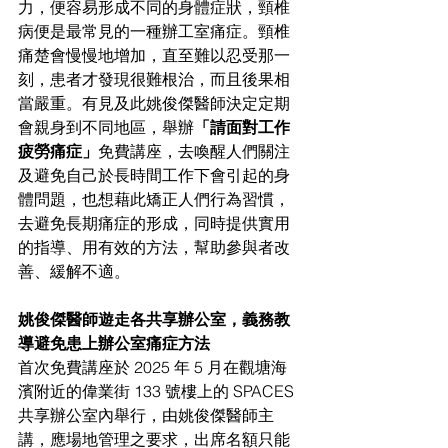
力，便容易形成不同的身體症狀，頸椎
病便是最常見的一種辦工室痛症。頸椎
痛楚會慢慢地增加，直至難以忍受那一
刻，患者才發現很難根治，而且後果相
當嚴重。有見及此姚俊傑醫師決定定期
會親身到不同地區，舉辦
「請面對工作
疲勞痛症」
免費講座，去喚醒人們關注
及避免自己於長時間工作下會引起的身
體問題，也想藉此矯正人們行為習慣，
去避免長期痛症的形成，同時提供實用
的指導、用有效的方法，幫助參與者改
善、緩解不適。
姚俊傑醫師遊走各共享辦公室，義務教
導避免患上辦公室痛症方法
首次免費講座於 2025 年 5 月在觀塘海
濱附近的偉業街 133 號樓上的 SPACES 
共享辦公室內舉行，由姚俊傑醫師主
講，應場地管理之要求，出席名額只能