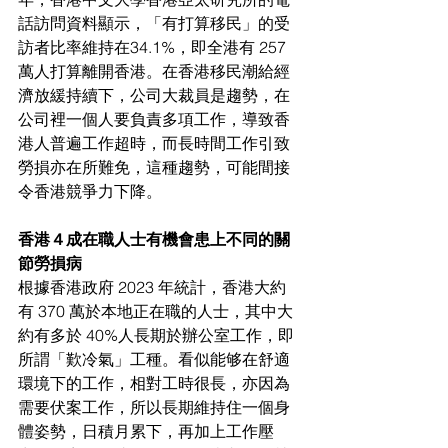
話訪問資料顯示，「有打算移民」的受
訪者比率維持在34.1%，即全港有 257 
萬人打算離開香港。在香港移民潮給經
濟放緩持續下，公司大裁員是趨勢，在
公司裡一個人要負責多項工作，導致香
港人普遍工作超時，而長時間工作引致
勞損亦在所難免，這種趨勢，可能間接
令香港競爭力下降。
香港４成在職人士有機會患上不同的關
節勞損病
根據香港政府 2023 年統計，香港大約
有 370 萬於本地正在職的人士，其中大
約有多於 40%人長期於辦公室工作，即
所謂「歎冷氣」工種。看似能够在舒適
環境下的工作，相對工時很長，亦因為
需要伏案工作，所以長期維持住一個身
體姿勢，日積月累下，再加上工作壓