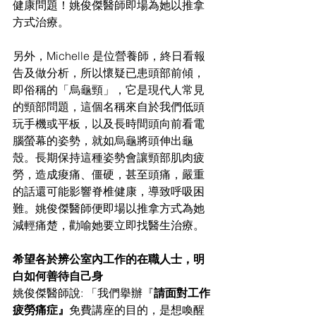
健康問題！姚俊傑醫師即場為她以推拿
方式治療。
另外，Michelle 是位營養師，終日看報
告及做分析，所以懷疑已患頭部前傾，
即俗稱的「烏龜頸」，它是現代人常見
的頸部問題，這個名稱來自於我們低頭
玩手機或平板，以及長時間頭向前看電
腦螢幕的姿勢，就如烏龜將頭伸出龜
殼。長期保持這種姿勢會讓頸部肌肉疲
勞，造成痠痛、僵硬，甚至頭痛，嚴重
的話還可能影響脊椎健康，導致呼吸困
難。姚俊傑醫師便即場以推拿方式為她
減輕痛楚，勸喻她要立即找醫生治療。
希望各於辨公室內工作的在職人士，明
白如何善待自己身
姚俊傑醫師說: 「我們擧辦『
請面對工作
疲勞痛症』
免費講座的目的，是想喚醒