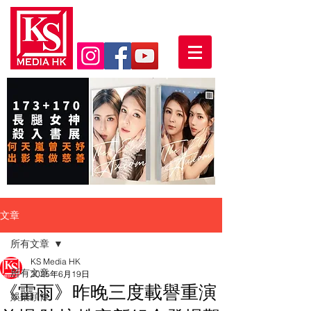
文章
所有文章
KS Media HK
所有文章
2025年6月19日
《雷雨》昨晚三度載譽重演
娛樂頭條