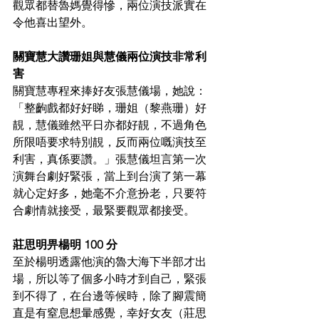
觀眾都替魯媽覺得慘，兩位演技派實在
令他喜出望外。
關寶慧大讚珊姐與慧儀兩位演技非常利
害
關寶慧專程來捧好友張慧儀場，她說： 
「整齣戲都好好睇，珊姐（黎燕珊）好
靚，慧儀雖然平日亦都好靚，不過角色
所限唔要求特別靚，反而兩位嘅演技至
利害，真係要讚。」張慧儀坦言第一次
演舞台劇好緊張，當上到台演了第一幕
就心定好多，她毫不介意扮老，只要符
合劇情就接受，最緊要觀眾都接受。
莊思明畀楊明 100 分
至於楊明透露他演的魯大海下半部才出
場，所以等了個多小時才到自己，緊張
到不得了，在台邊等候時，除了腳震簡
直是有窒息想暈感覺，幸好女友（莊思