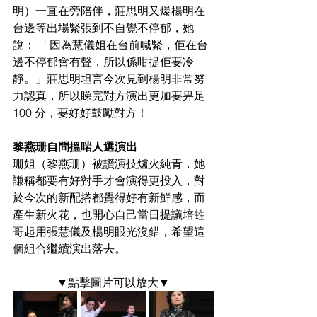
明）一直在旁陪伴，莊思明又爆楊明在
台邊等出場緊張到不自覺不停郁，她
說： 「因為慧儀姐在台前喊緊，佢在台
邊不停郁會有聲，所以係咁提佢要冷
靜。」莊思明坦言今次見到楊明非常努
力認真，所以睇完對方演出更加要畀足 
100 分，要好好鼓勵對方！
黎燕珊自問搵啱人選演出
珊姐（黎燕珊）被讚演技爐火純青，她
謙稱都要有好對手才會演得更投入，對
於今次的新配搭都覺得好有新鮮感，而
產生新火花，也開心自己當日提議培甡
哥起用張慧儀及楊明眼光沒錯，希望這
個組合繼續演出落去。
▼點擊圖片可以放大▼