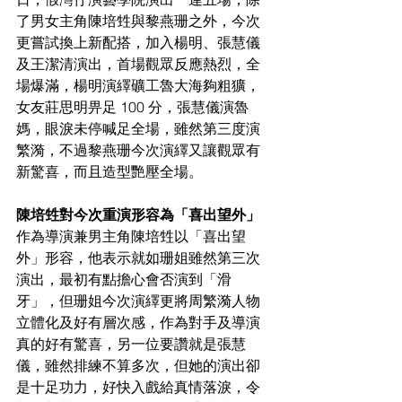
了男女主角陳培甡與黎燕珊之外，今次
更嘗試換上新配搭，加入楊明、張慧儀
及王潔清演出，首場觀眾反應熱烈，全
場爆滿，楊明演繹礦工魯大海夠粗獷，
女友莊思明畀足 100 分，張慧儀演魯
媽，眼淚未停喊足全場，雖然第三度演
繁漪，不過黎燕珊今次演繹又讓觀眾有
新驚喜，而且造型艷壓全場。
陳培甡對今次重演形容為「喜出望外」
作為導演兼男主角陳培甡以「喜出望
外」形容，他表示就如珊姐雖然第三次
演出，最初有點擔心會否演到「滑
牙」，但珊姐今次演繹更將周繁漪人物
立體化及好有層次感，作為對手及導演
真的好有驚喜，另一位要讚就是張慧
儀，雖然排練不算多次，但她的演出卻
是十足功力，好快入戲給真情落淚，令