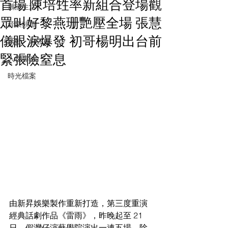
首場 陳培甡率新組合登場觀
潮流生活
眾叫好黎燕珊艷壓全場 張慧
音樂頻道
儀眼淚爆發 初哥楊明出台前
活動・好去處
緊張險窒息
人物專訪
時光檔案
由新昇娛樂製作重新打造，第三度重演
經典話劇作品《雷雨》，昨晚起至 21 
日，假灣仔演藝學院演出一連五場，除