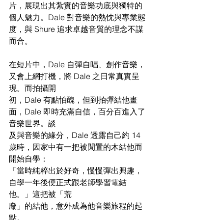
片，展現出其紮實的音樂功底與獨特的
個人魅力。Dale 對音樂的熱忱與專業態
度，與 Shure 追求卓越音質的理念不謀
而合。
在短片中，Dale 自彈自唱、創作音樂，
又會上網打機，將 Dale 之日常真實呈
現。而拍攝開
初，Dale 有點怕醜，但到拍彈結他畫
面，Dale 即時充滿自信，百分百進入了
音樂世界。談
及與音樂的緣分，Dale 透露自己約 14 
歲時，因家中有一把被閒置的木結他而
開始自學：
「當時純粹出於好奇，慢慢彈出興趣，
自學一年後便正式跟老師學習電結
他。」這把被「荒
廢」的結他，意外成為他音樂旅程的起
點。 