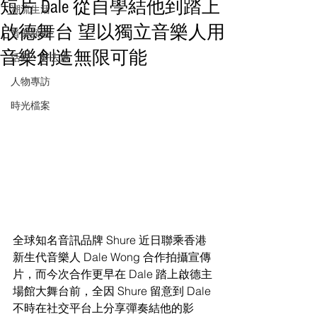
短片 Dale 從自學結他到踏上
潮流生活
啟德舞台 望以獨立音樂人用
音樂頻道
音樂創造無限可能
活動・好去處
人物專訪
時光檔案
全球知名音訊品牌 Shure 近日聯乘香港
新生代音樂人 Dale Wong 合作拍攝宣傳
片，而今次合作更早在 Dale 踏上啟德主
場館大舞台前，全因 Shure 留意到 Dale 
不時在社交平台上分享彈奏結他的影