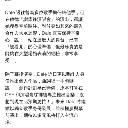
Dale 過往曾為多位歌手擔任結他手，但
在啟德「謝霆鋒演唱會」的演出，卻讓
她獲得空前關注。對於突如其來的廣告
合作與大眾迴響，Dale 直言保持平常
心，說：「站在這麼大的舞台，已有
『被看見』的心理準備，但最珍貴的是
能夠在大型場館表演的經驗，非常享
受！」 
除了幕後演奏，Dale 近日更以唱作人身
份推出個人作品，曲詞唱一手包辦，
說：「創作計劃早已籌備，原本打算在 
DSE 和演唱會綵排後專注推出音樂，沒
想到現在比預期更忙！」未來 Dale 將繼
續以獨立歌手身份發展，並積極參與幕
前演出，期待以多元風格打入主流市
場。