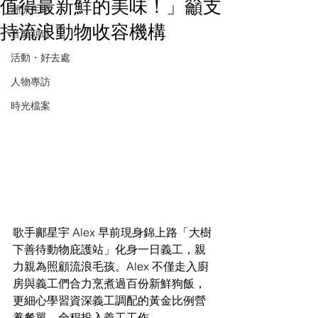
值得最新鮮的美味！」籲支
潮流生活
持流浪動物收容機構
音樂頻道
活動・好去處
人物專訪
時光檔案
歌手鄺星宇 Alex 早前現身錦上路「大樹
下善待動物庇護站」化身一日義工，親
力親為照顧流浪毛孩。Alex 不僅走入廚
房與義工們合力烹煮過百份新鮮狗飯，
更細心學習資深義工調配的黃金比例營
養餐單，全程投入義工工作。