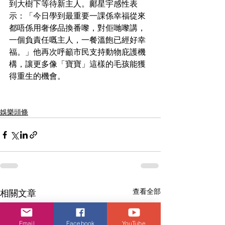
到大樹下等待新主人。鄺星宇感性表
示：「今日學到最重要一課係幸福從來
都唔係用奢侈品換番嚟，對佢哋嚟講，
一個負責任嘅主人，一餐溫飽已經好幸
福。」他再次呼籲市民支持動物庇護機
構，讓更多像「寶寶」這樣的毛孩能獲
得重生的機會。
娛樂頭條
查看全部
相關文章
Email
Facebook
YouTube