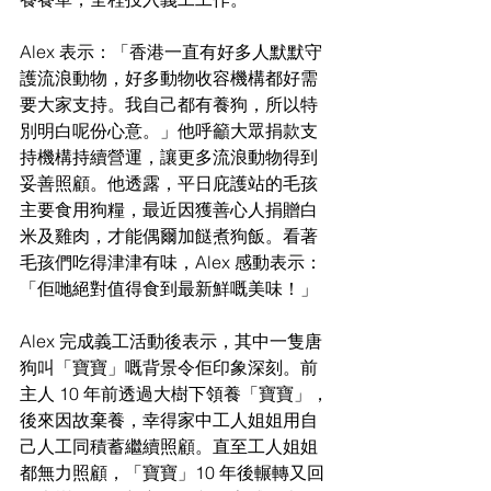
Alex 表示：「香港一直有好多人默默守
護流浪動物，好多動物收容機構都好需
要大家支持。我自己都有養狗，所以特
別明白呢份心意。」他呼籲大眾捐款支
持機構持續營運，讓更多流浪動物得到
妥善照顧。他透露，平日庇護站的毛孩
主要食用狗糧，最近因獲善心人捐贈白
米及雞肉，才能偶爾加餸煮狗飯。看著
毛孩們吃得津津有味，Alex 感動表示：
「佢哋絕對值得食到最新鮮嘅美味！」
Alex 完成義工活動後表示，其中一隻唐
狗叫「寶寶」嘅背景令佢印象深刻。前
主人 10 年前透過大樹下領養「寶寶」，
後來因故棄養，幸得家中工人姐姐用自
己人工同積蓄繼續照顧。直至工人姐姐
都無力照顧，「寶寶」10 年後輾轉又回