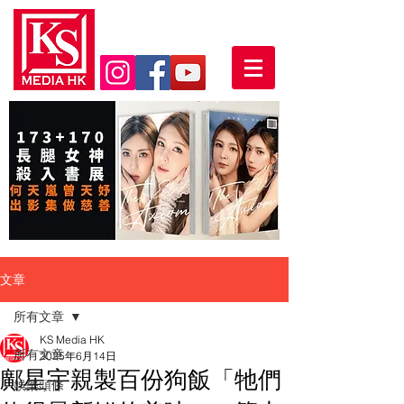
文章
所有文章
KS Media HK
所有文章
2025年6月14日
鄺星宇親製百份狗飯「牠們
娛樂頭條