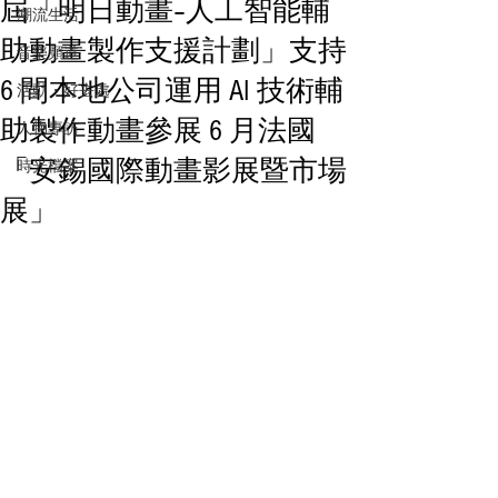
屆「明日動畫–人工智能輔
潮流生活
助動畫製作支援計劃」支持
音樂頻道
6 間本地公司運用 AI 技術輔
活動・好去處
助製作動畫參展 6 月法國
人物專訪
「安錫國際動畫影展暨市場
時光檔案
展」