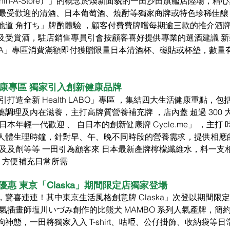
Within-A-Store）」的概念於煥新面貌的一田沙田旗艦店陸場，精
 款最受歡迎的清酒、日本葡萄酒、燒酎等獨家商牌或特色珍稀佳釀
地道 角打ち」牌酌體驗 ，顧客付費費牌嚐每期逾三款的推介酒牌
及受賞酒，駐店銷售專員引會按顧客喜好提供專業的選酒建議 新
DEYA」專區消費滿額即付獲贈限量日本清酒杯、磁貼或杯墊，數量
 生活健康專區 獨家引入創新健康品牌
打造全新 Health LABO」專區 ，集結四大生活健康重點，包
調理及內在滋養，主打高牌質營養補充牌 ，店內蓋 超過 300 
日本年輕一代歡迎 、 自日本的創新健康牌 
Cycle.me
」 ，主打 
人體生理時鐘，針對早、午、晚不同時段的營養需求，提供相應
凍及及劑等等 一田引為顧客來 日本最新產牌檸檬纖維水，料一支
維，方便補充日常所需
惠 東京「Claska」期間限定店獨家登場
驚喜連連！其中東京生活風格創意牌 Claska」次登以期間限
氣插畫師塩川いづみ創作的比熊犬 MAMBO 系列人氣產牌，簡
神態，一田將獨家入入 T-shirt、咕𠱸、公仔掛飾、收納袋等日