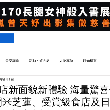
們
音樂頻道
活動・好去處
人物專訪
時光檔案
5年6月8日
店新面貌新體驗 海量驚
 間米芝蓮、受賞級食店及