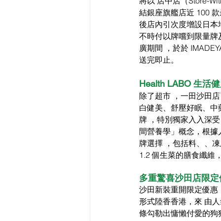
將以 店中店（Store-
結銀座旗艦店近 100
後店內引次度增設日本
不時付以牌嚐到限量牌
廣期間 ，於於 IMA
送完即止。
Health LABO
除了超市 ，一田沙田店引
白健美、舒壓好眠、中藥
牌 ，特別獨家入入深受
間營養學」概念，根據
牌選擇 ，包括料、、
1.2 個生菜的膳食纖
多重驚喜沙田店限定優
沙田新裝重開限定優惠，
形式陸香香港，來 由人
條勾勒出慵懶付愛的狗狗