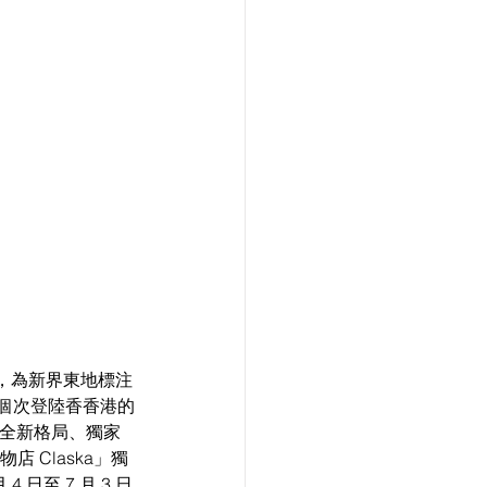
，為新界東地標注
個個次登陸香香港的
，全新格局、獨家
店 Claska」獨
日至 7 月 3 日