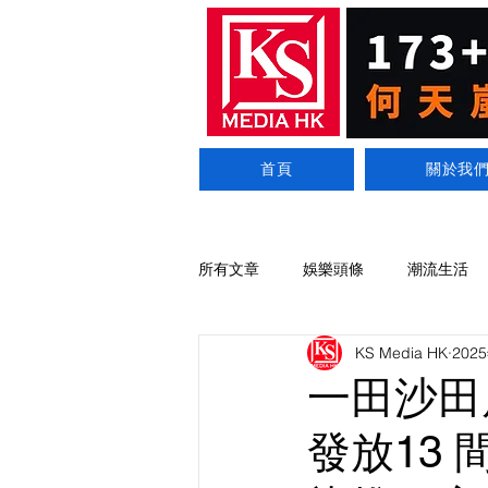
首頁
關於我
所有文章
娛樂頭條
潮流生活
KS Media HK
202
一田沙田
發放13