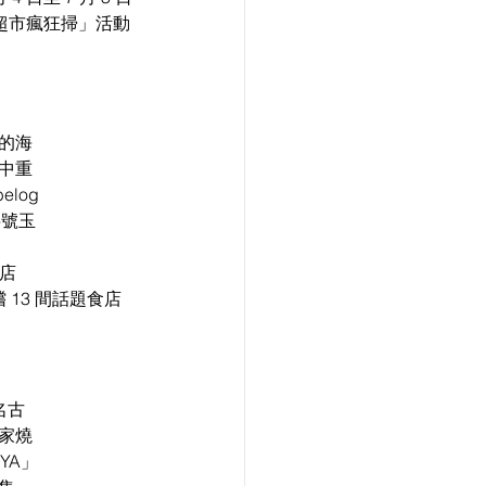
時超市瘋狂掃」活動
的海
中重
log
字號玉
食店
 13 間話題食店
名古
 家燒
YA」