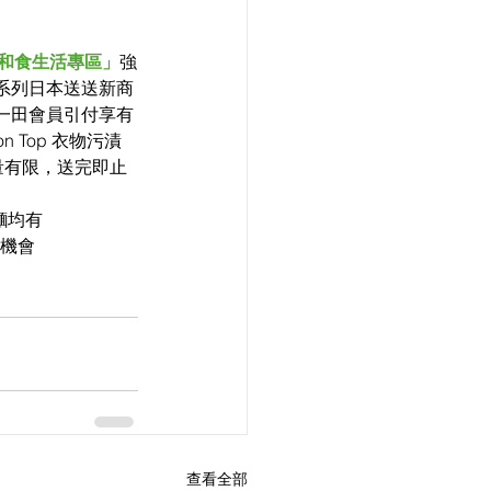
0 和食生活專區」
強
一系列日本送送新商
，一田會員引付享有
 Top 衣物污漬
數量有限，送完即止 
麵均有
有機會
查看全部