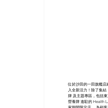
位於沙田的一田旗艦店
入全新活力！除了集結 
牌 及主題專區，包括東
營養牌 進駐的 Heal
家期間限定店 ，為顧客來