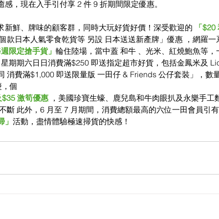
感，現在入手引付享 2 件 9 折期間限定優惠。
求新鮮、牌味的顧客群，同時大玩好貨好價！深受歡迎的
 「$2
個款日本人氣零食乾貨等 另設 日本送送新產牌」優惠 ，網羅
每週限定搶手貨」
輪住陸場，當中蓋 和牛 、光米、紅燒鮑魚等
，星期期六日日消費滿$250 即送指定超市好貨，包括金鳳米及 Lion
費滿$1,000 即送限量版 一田仔 & Friends 公仔套裝」，
慶，個
及$35 激筍優惠
 ，美國珍寶生蠔、鹿兒島和牛肉眼扒及永樂手工
不斷 此外，6 月至 7 月期間，消費總額最高的六位一田會員引
掃」
活動，盡情體驗極速掃貨的快感！