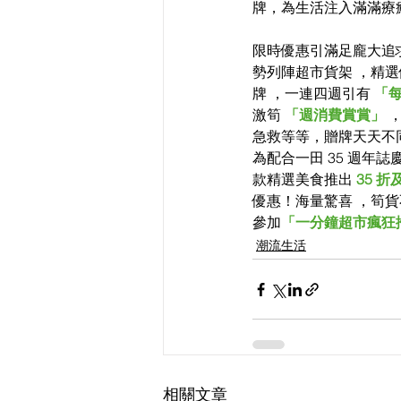
牌，為生活注入滿滿療癒
限時優惠引滿足龐大追
勢列陣超市貨架 ，精選
牌 ，一連四週引有
 「
激筍
 「週消費賞賞」
 
急救等等，贈牌天天不同 消
為配合一田 35 週年誌
款精選美食推出 
35 折
優惠！海量驚喜 ，筍貨
參加
「一分鐘超市瘋狂
潮流生活
相關文章