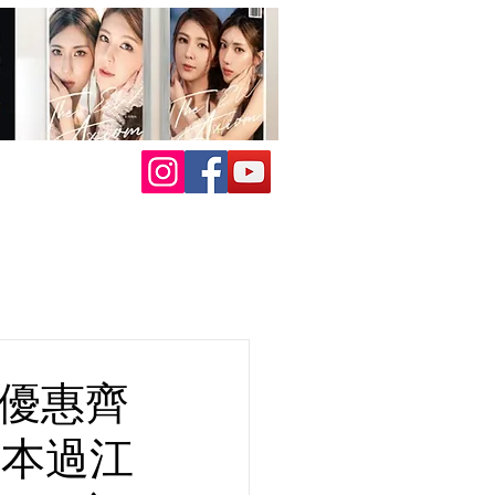
喜優惠齊
日本過江