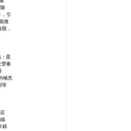
心集
 隨
 ，引
裝推
有限，
括：蛋
大營養
時
的補充
相等
定店
約線
常精