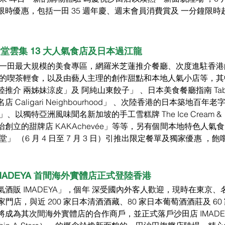
時優惠，包括一田 35 週年慶、週末會員消費賞及 一分鐘限
堂雲集 13 大人氣食店及日本過江龍
線一田最大規模的美食專區，網羅米芝蓮推介餐廳、次度進駐香港
家的喫茶輕食，以及由藝人主理的創作甜點和本地人氣小店等，其
介 兩姊妹涼皮」及 阿純山東餃子」 、日本美食餐廳指南 Tabe
Caligari Neighbourhood」 、次陸香港的日本築地百年老
、以獨特亞洲風味聞名新加坡的手工雪糕牌 The Ice Cream &
藝人湯怡創立的甜牌店 KAKAchevée」等等，另有個間本地特色人氣
 （6 月 4 日至 7 月 3 日）引推出限定餐單及獨家優惠 ，飽嚐
MADEYA 首間海外實體店正式登陸香港
酒販 IMADEYA」，個年 深受國內外客人歡迎，現時在東京、
家門店，與近 200 家日本清酒酒藏、80 家日本葡萄酒酒莊及 60
成為其次間海外實體店的合作商戶，並正式落戶沙田店 IMADE