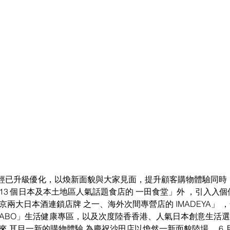
經已升級優化，以煥新面貌與大家見面，提升顧客購物體驗同時
13 個日本及本土地區人氣話題食店的 一田食堂」外 ，引入入
京兩大日本酒連鎖店牌 之一、海外次間專營店的 IMADEYA」 
th LABO」生活健康專區，以及次度陸香香港、人氣日本創意生活選物
 耳目一新的購物體驗 為慶祝沙田店以煥然一新面貌陸場 ，6 月 4 