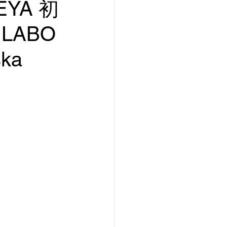
YA 初
LABO
ka