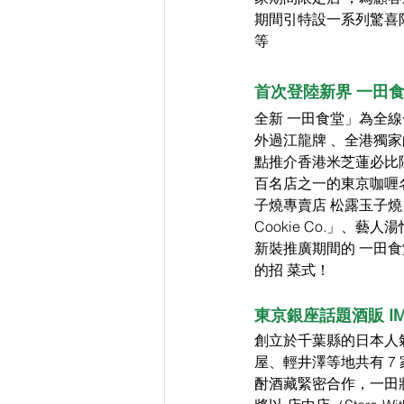
期間引特設一系列驚喜限
等
首次登陸新界 一田食
全新 一田食堂」為全
外過江龍牌 、全港獨
點推介香港米芝蓮必比陸推
百名店之一的東京咖喱名店 
子燒專賣店 松露玉子燒」
Cookie Co.」、
新裝推廣期間的 一田食堂」
的招 菜式！
東京銀座話題酒販 I
創立於千葉縣的日本人氣
屋、輕井澤等地共有 7 
酎酒藏緊密合作，一田將