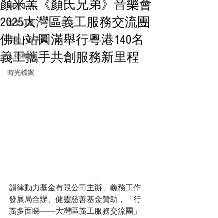
顏米羔《顏氏兄弟》音樂會
潮流生活
2025大灣區義工服務交流團
音樂頻道
佛山站圓滿舉行粵港140名
活動・好去處
義工攜手共創服務新里程
人物專訪
時光檔案
韻律動力基金有限公司主辦、義務工作
發展局合辦、健靈慈善基金贊助，「行
義多面睇——大灣區義工服務交流團」