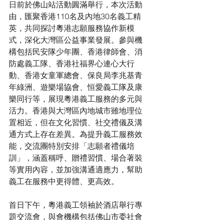
日前於佛山站活動圓滿舉行，本次活動
由，匯聚香港110名及內地30名義工精
英，共同探討粵港志願服務協作新模
式，深化大灣區公益事業發展。參與機
構包括民安隊少年團、香港律師會、消
防處義工隊、香港社福界心連心大行
動、香港女童軍總會、保良局李兆基青
年綠洲、遊樂場協會、恒愛義工隊及康
樂同行等，展現粵港義工服務的多元與
活力。香港與大灣區內地城市雖地理位
置相近，但在文化習慣、社交禮儀及溝
通方式上存在差異。為提升義工服務效
能，交流團特別安排「志願者禮儀培
訓」，涵蓋稱呼、贈禮習慣、場合著裝
等實用內容，並加強溝通適應力，幫助
義工在服務中更得體、更高效。
首日下午，粵港義工領袖於酒店舉行專
題交流會，與會機構包括佛山市委社會