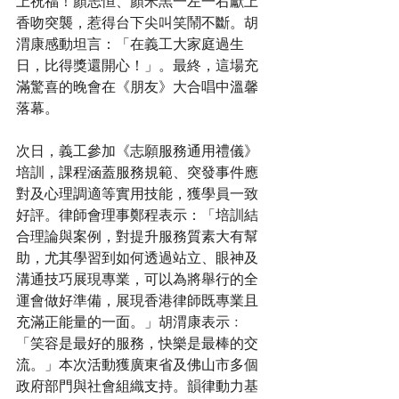
上祝福！顏志恒、顏米羔一左一右獻上
香吻突襲，惹得台下尖叫笑鬧不斷。胡
渭康感動坦言：「在義工大家庭過生
日，比得獎還開心！」。最終，這場充
滿驚喜的晚會在《朋友》大合唱中溫馨
落幕。
次日，義工參加《志願服務通用禮儀》
培訓，課程涵蓋服務規範、突發事件應
對及心理調適等實用技能，獲學員一致
好評。律師會理事鄭程表示：「培訓結
合理論與案例，對提升服務質素大有幫
助，尤其學習到如何透過站立、眼神及
溝通技巧展現專業，可以為將舉行的全
運會做好準備，展現香港律師既專業且
充滿正能量的一面。」胡渭康表示﹕
「笑容是最好的服務，快樂是最棒的交
流。」本次活動獲廣東省及佛山市多個
政府部門與社會組織支持。韻律動力基