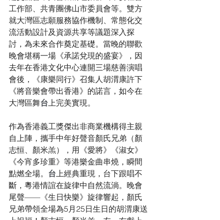
工作部、共青團佛山市委員會等。雙方
就大灣區志願服務協作機制、常態化交
流活動設計及資源共享等議題深入探
討，為未來合作奠定基礎。當晚的聯歡
晚會堪稱一場《承諾兌現的盛宴》，因
去年在香港文化中心連開三場慈善演唱
會後，《康樂同行》召集人胡渭康許下
《將音樂會帶出香港》的諾言，如今在
大灣區舞
台
上完美實現。
作為香港義工獎傑出非商業機構得主親
自上陣，攜手中年好聲音顏氏兄弟（顏
志恒、顏米羔），用《愛將》《淑女》
《今宵多珍重》等港樂金曲串燒，瞬間
點燃全場。
台
上經典重現，台下跟唱不
斷，粵港情誼在旋律中自然流淌。晚會
尾聲——《生日快樂》旋律響起，顏氏
兄弟帶領全場為5月25日生日的胡渭康送