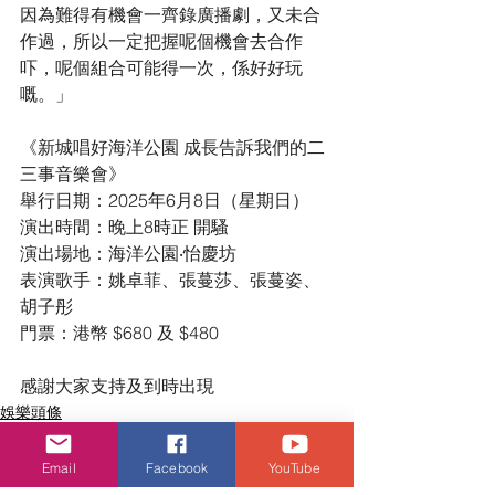
因為難得有機會一齊錄廣播劇，又未合
作過，所以一定把握呢個機會去合作
吓，呢個組合可能得一次，係好好玩
嘅。」
《新城唱好海洋公園 成長告訴我們的二
三事音樂會》
舉行日期：2025年6月8日（星期日）
演出時間：晚上8時正 開騷
演出場地：海洋公園‧怡慶坊
表演歌手：姚卓菲、張蔓莎、張蔓姿、
胡子彤
門票：港幣 $680 及 $480
感謝大家支持及到時出現
娛樂頭條
Email
Facebook
YouTube