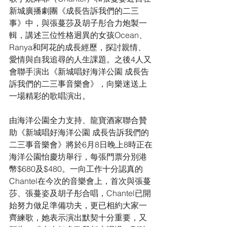
新城廣播劇團《成長告訴我們的二三
事》中，與張蔓莎及胡子彤合力炮製一
輯，講述三位性格迥異的女孩Ocean、
Ranya和阿花的成長經歷，探討親情、
愛情與自我追尋的人生課題。之後4人又
會聯手演出《新城唱好海洋公園 成長告
訴我們的二三事音樂會》，向樂迷送上
一場精彩的歌唱演出。
由海洋公園全力支持、龍寶酒家聯合贊
助《新城唱好海洋公園 成長告訴我們的
二三事音樂會》將於6月8日晚上8時正在
海洋公園怡慶坊舉行，每張門票分別港
幣$680及$480。一向工作十分認真的
Chantel在今次的音樂會上，首次與張蔓
莎、張蔓姿及胡子彤合唱，Chantel已開
始努力做足準備功夫，更已相約大家一
齊練歌，她表示演出默契十分重要，又