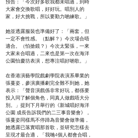
預告：「今次好多歌我都未唱過，到時
大家會交換歌唱，好好玩。唱別人的
家，好大挑戰，所以要勤力啲練歌。」
她並透露服裝也準備好了：「兩套，但
一定不會性感。（點解？）今次場合唔
適合。（怕搶鏡？）今次太緊張，一來
大家未合唱過，二來也是第一次在海洋
公園怡慶坊表演，想專注唱好啲歌。」
在香港演藝學院戲劇學院表演系畢業的
張蔓姿，參演廣播劇完全難不到她，她
表示：「聲音演戲係非常好玩，都係要
投入同了解個角色，同真人做戲唔大分
別。」提到下月舉行的《新城唱好海洋
公園 成長告訴我們的二三事音樂會》，
張蔓姿同樣馬不停蹄為音樂會做準備，
她透露已落實唱那首歌，並研究怎樣去
呈現才最合適，「我哋4個人都會合唱，