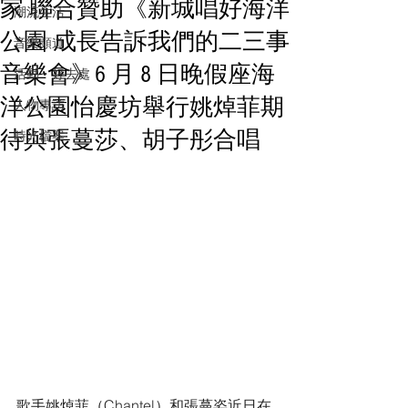
家 聯合贊助《新城唱好海洋
潮流生活
公園 成長告訴我們的二三事
音樂頻道
音樂會》6 月 8 日晚假座海
活動・好去處
洋公園怡慶坊舉行姚焯菲期
人物專訪
待與張蔓莎、胡子彤合唱
時光檔案
歌手姚焯菲（Chantel）和張蔓姿近日在