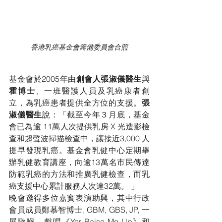
香港乳癌基金會籌備委員會合照
基金會於2005年由
創會人張淑儀醫生
與
霍博士
、一班醫護人員及乳癌康者創
立，為乳癌患者提供全方位的支援。
張
淑儀醫生
說：「截至今年３月底，基金
會已為逾 11萬人次提供乳房 X 光造影檢
查和超聲波掃描檢查中，讓接近3,000 人
提早發現乳癌。基金會乳健中心定期舉
辦乳健教育講座，向逾13萬名市民傳達
防範乳癌的方法和推廣乳健檢查，而乳
癌支援中心累計服務人次達32萬。 」
晚會邀得多位嘉賓表演助興，其中行政
會員成員鄭慕智博士, GBM, GBS, JP, 一
展歌喉，獻唱《Yor Raise Me Up》和