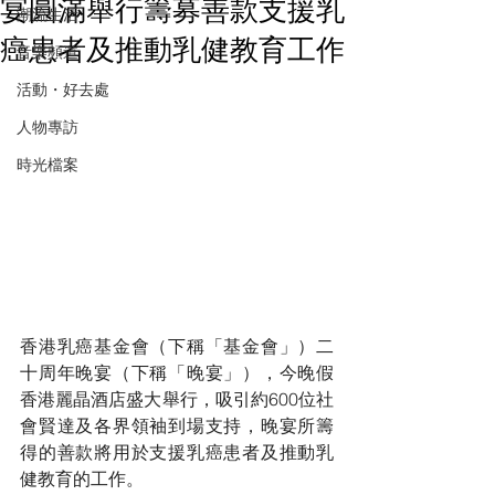
宴圓滿舉行籌募善款支援乳
潮流生活
癌患者及推動乳健教育工作
音樂頻道
活動・好去處
人物專訪
時光檔案
香港乳癌基金會（下稱「基金會」）二
十周年晚宴（下稱「晚宴」），今晚假
香港麗晶酒店盛大舉行，吸引約600位社
會賢達及各界領袖到場支持，晚宴所籌
得的善款將用於支援乳癌患者及推動乳
健教育的工作。