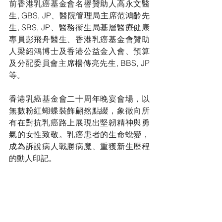
前香港乳癌基金會名譽贊助人高永文醫
生, GBS, JP、醫院管理局主席范鴻齡先
生, SBS, JP、醫務衞生局基層醫療健康
專員彭飛舟醫生、香港乳癌基金會贊助
人梁紹鴻博士及香港公益金入會、預算
及分配委員會主席楊傳亮先生, BBS, JP
等。
香港乳癌基金會二十周年晚宴會場，以
無數粉紅蝴蝶裝飾翩然點綴，象徵向所
有在對抗乳癌路上展現出堅韌精神與勇
氣的女性致敬。乳癌患者的生命蛻變，
成為訴說病人戰勝病魔、重獲新生歷程
的動人印記。