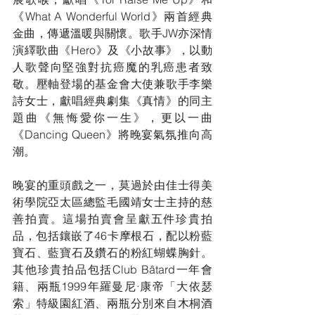
《What A Wonderful World》兩首經典
金曲，傳遞溫暖與關懷。歌手JW亦深情
演繹歌曲《Hero》及《小故事》，以動
人歌聲向堅強對抗癌魔的乳癌患者致
敬。壓軸登場的基金會大使兼歌手李樂
詩女士，獻唱經典劇集《真情》的同主
題曲《無悔愛你一生》，更以一曲
《Dancing Queen》將晚宴氣氛推向高
潮。
晚宴的重頭戲之一，莫過於由佳士得美
術學院亞太區總監毛國靖女士主持的慈
善拍賣。這場拍賣會呈獻五件珍貴拍
品，包括鑲嵌了46卡摩根石，配以粉藍
寶石、藍寶石及鑽石的粉紅蝴蝶胸針。
其他珍貴拍品包括Club Bâtard一年會
籍、兩瓶1999年羅曼尼·康帝「大依瑟
索」特級園紅酒、兩瓶分別來自木桐酒