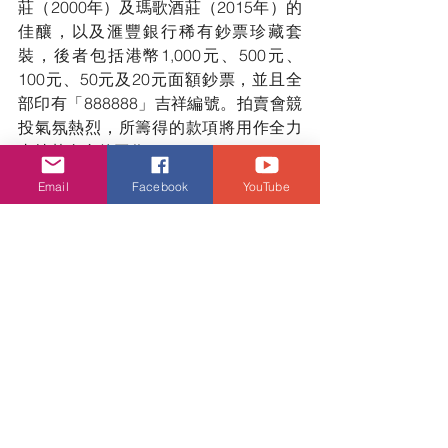
莊（2000年）及瑪歌酒莊（2015年）的
佳釀，以及滙豐銀行稀有鈔票珍藏套
裝，後者包括港幣1,000元、500元、
100元、50元及20元面額鈔票，並且全
部印有「888888」吉祥編號。拍賣會競
投氣氛熱烈，所籌得的款項將用作全力
支持基金會的工作。
Email
Facebook
YouTube
配合周年活動並鼓勵公眾進行恒常乳健
檢查，基金會乳健中心特別推出三維立
體乳房 X 光斷層造影檢查（連 X 光片）
88 折優惠，以求達致「及早發現，治療
關鍵」的目標。
▼點擊圖片可以放大▼