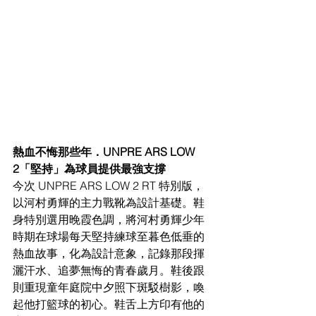
熱⾎不悔那些年．UNPRE ARS LOW 
2「堅持」為球員提供最強⽀撐
今次 UNPRE ARS LOW 2 RT 特別版，
以河村勇輝的主⼒戰靴為設計基礎。鞋
⾝特別選⽤晚霞⾊調，將河村勇輝少年
時期在球場每天堅持練球⾄暮⾊低垂的
熱⾎故事，化為設計意象，記錄那段揮
灑汗⽔、追夢無悔的青春歲⽉。鞋後跟
則重現童年庭院中夕照下斑駁樹影，喚
起他打籃球的初⼼。鞋舌上⽅印有他的