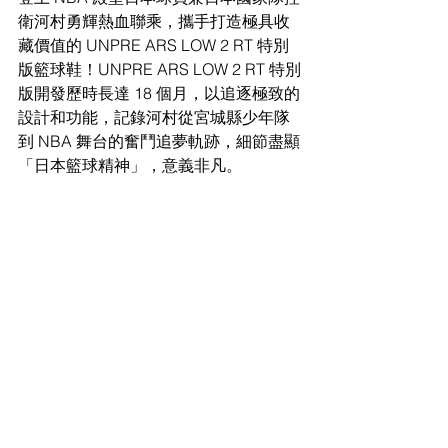
衛河村勇輝熱⾎聯乘，攜⼿打造極具收
藏價值的 UNPRE ARS LOW 2 RT 特別
版籃球鞋！UNPRE ARS LOW 2 RT 特別
版開發歷時長達 18 個⽉，以追逐極致的
設計和功能，記錄河村從宮城縣少年隊
到 NBA 舞台的奮⾾追夢軌跡，細節盡顯
「⽇本籃球精神」，意義非凡。