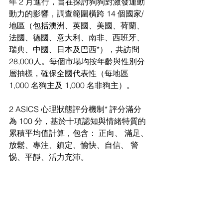
年 2 ⽉進⾏，旨在探討狗狗對激發運動
動⼒的影響，調查範圍橫跨 14 個國家/
地區（包括澳洲、英國、美國、荷蘭、
法國、德國、意⼤利、南非、⻄班牙、
瑞典、中國、⽇本及巴⻄*），共訪問 
28,000⼈。每個市場均按年齡與性別分
層抽樣，確保全國代表性（每地區 
1,000 名狗主及 1,000 名非狗主）。
2 ASICS ⼼理狀態評分機制* 評分滿分
為 100 分，基於⼗項認知與情緒特質的
累積平均值計算，包含： 正向、 滿⾜、
放鬆、專注、鎮定、愉快、⾃信、 警
惕、平靜、活⼒充沛。