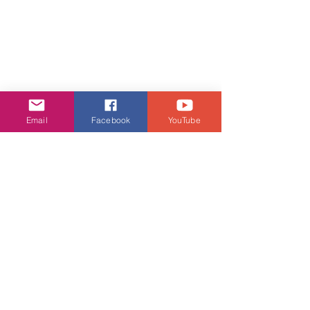
Email
Facebook
YouTube
ASICS「Furry Fun RUN !」與愛⽝共度
慢跑時光
作為品牌寵物跑頭炮，ASICS 
RUNNING CLUB 將於 2025 年 5 ⽉ 25 
⽇於啟德舉辦
「Furry Fun RUN !」，誠邀⼀眾狗主帶
同⽑孩⼀同慢跑，釋放⽇常壓⼒，享受