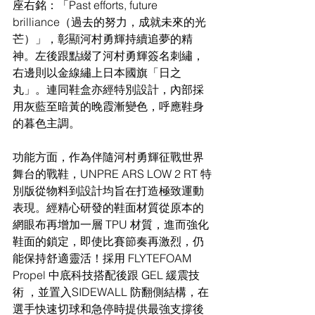
座右銘：「Past efforts, future 
brilliance（過去的努⼒，成就未來的光
芒）」，彰顯河村勇輝持續追夢的精
神。左後跟點綴了河村勇輝簽名刺繡，
右邊則以⾦線繡上⽇本國旗「⽇之
丸」。連同鞋盒亦經特別設計，內部採
⽤灰藍⾄暗黃的晚霞漸變⾊，呼應鞋⾝
的暮⾊主調。
功能⽅⾯，作為伴隨河村勇輝征戰世界
舞台的戰鞋，UNPRE ARS LOW 2 RT 特
別版從物料到設計均旨在打造極致運動
表現。經精⼼研發的鞋⾯材質從原本的
網眼布再增加⼀層 TPU 材質，進⽽強化
鞋⾯的鎖定，即使比賽節奏再激烈，仍
能保持舒適靈活！採⽤ FLYTEFOAM 
Propel 中底科技搭配後跟 GEL 緩震技
術 ，並置入SIDEWALL 防翻側結構，在
選⼿快速切球和急停時提供最強⽀撐後