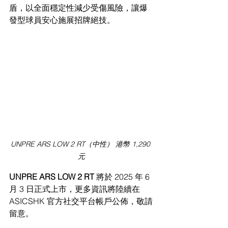
盾，以全⾯穩定性減少受傷風險，讓爆
發型球員安⼼施展招牌絕技。
UNPRE ARS LOW 2 RT（中性） 港幣 1,290 
元
UNPRE ARS LOW 2 RT 
將於 2025 年 6 
⽉ 3 ⽇正式上市，更多資訊將陸續在 
ASICSHK 官⽅社交平台帳⼾公佈，敬請
留意。