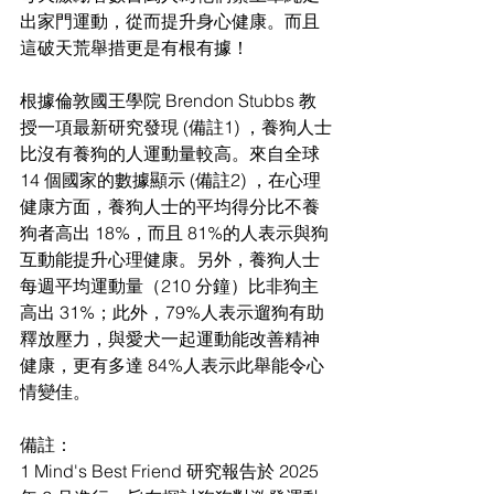
出家⾨運動，從⽽提升⾝⼼健康。⽽且
這破天荒舉措更是有根有據！
根據倫敦國王學院 Brendon Stubbs 教
授⼀項最新研究發現 (備註1) ，養狗⼈⼠
比沒有養狗的⼈運動量較⾼。來⾃全球 
14 個國家的數據顯⽰ (備註2) ，在⼼理
健康⽅⾯，養狗⼈⼠的平均得分比不養
狗者⾼出 18%，⽽且 81%的⼈表⽰與狗
互動能提升⼼理健康。另外，養狗⼈⼠
每週平均運動量（210 分鐘）比非狗主
⾼出 31%；此外，79%⼈表⽰遛狗有助
釋放壓⼒，與愛⽝⼀起運動能改善精神
健康，更有多達 84%⼈表⽰此舉能令⼼
情變佳。
備註：
1 Mind's Best Friend 研究報告於 2025 