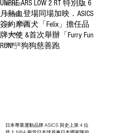
UNPRE ARS LOW 2 RT 特別版 6
潮流生活
⽉熱⾎登場同場加映．ASICS
音樂頻道
簽約摩⻄⽝「Felix」擔任品
活動・好去處
牌⼤使 &⾸次舉辦「Furry Fun
人物專訪
RUN!」狗狗慈善跑
時光檔案
⽇本專業運動品牌 ASICS 與史上第 4 位
登上 NBA 殿堂⽇本球員兼⽇本國家隊控