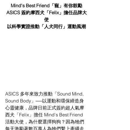
Mind's Best Friend「寵」有你⿎勵
ASICS 簽約摩⻄⽝「Felix」擔任品牌⼤
使
以科學實證推動「⼈⽝同⾏」運動風潮
ASICS 多年來致⼒推動「Sound Mind, 
Sound Body」──以運動和環保締造⾝
⼼靈健康，品牌⽇前正式簽約超⼈氣摩
⻄⽝「Felix」擔任 Mind's Best Friend 
活動⼤使，為什麼選擇狗狗？因為牠們
每天激勵著數百萬⼈為牠們繫上牽繩走