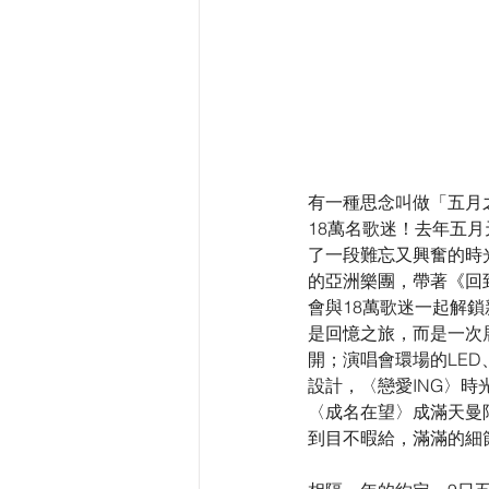
有一種思念叫做「五月
18萬名歌迷！去年五月
了一段難忘又興奮的時
的亞洲樂團，帶著《回
會與18萬歌迷一起解
是回憶之旅，而是一次展
開；演唱會環場的LE
設計，〈戀愛ING〉時
〈成名在望〉成滿天曼
到目不暇給，滿滿的細