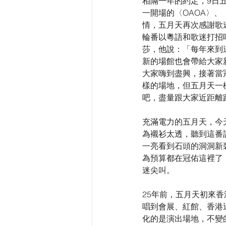
相隔一年的約定，9日五
一開場的〈OAOA〉
情，五月天再次感謝歌
輪番以粵語和歌迷打招
莎，他說：「每年來到這
新的場館也會帶給大家
大家嗨到盡興，接著當
樣的場地，但五月天一
吧，盡量跟大家近距離
充滿電力的五月天，今
為襯衫太透，聽到這番
一亮看到石頭的洞洞新
為預算都在冠佑這裡了
迷尖叫。
25年前，五月天初來香
唱到會展、紅館、香港
化的是演出場地，不變