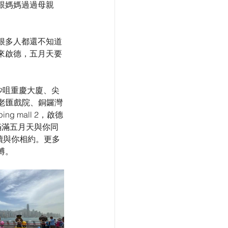
跟媽媽過過母親
很多人都還不知道
來啟德，五月天要
沙咀重慶大廈、尖
百老匯戲院、銅鑼灣
g mall 2，啟德
，滿滿五月天與你同
繼續與你相約。更多
博。