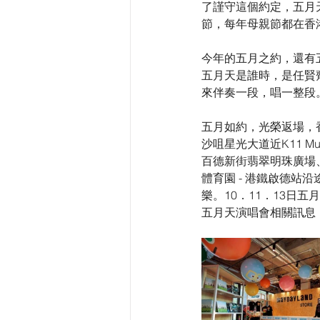
了謹守這個約定，五月
節，每年母親節都在香
今年的五月之約，還有
五月天是誰時，是任賢
來伴奏一段，唱一整段
五月如約，光榮返場，香
沙咀星光大道近K11 
百德新街翡翠明珠廣場、啟德A
體育園 - 港鐵啟德站沿
樂。10．11．13日
五月天演唱會相關訊息