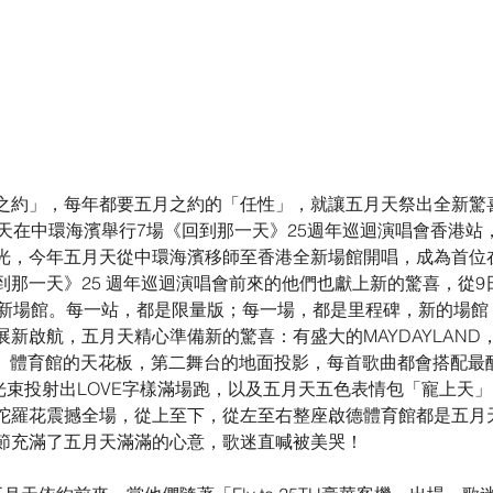
之約」，每年都要五月之約的「任性」，就讓五月天祭出全新驚
天在中環海濱舉行7場《回到那一天》25週年巡迴演唱會香港站
光，今年五月天從中環海濱移師至香港全新場館開唱，成為首位
到那一天》25 週年巡迴演唱會前來的他們也獻上新的驚喜，從9
鎖新場館。每一站，都是限量版；每一場，都是里程碑，新的場館
新啟航，五月天精心準備新的驚喜：有盛大的MAYDAYLAND
D、體育館的天花板，第二舞台的地面投影，每首歌曲都會搭配最
光束投射出LOVE字樣滿場跑，以及五月天五色表情包「寵上天
陀羅花震撼全場，從上至下，從左至右整座啟德體育館都是五月
節充滿了五月天滿滿的心意，歌迷直喊被美哭！