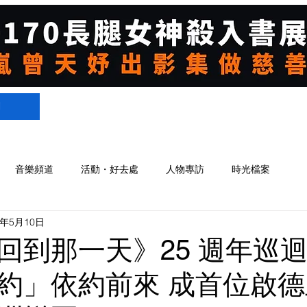
們
音樂頻道
活動・好去處
人物專訪
時光檔案
5年5月10日
回到那一天》25 週年巡
約」依約前來 成首位啟