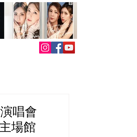
迴演唱會
德主場館