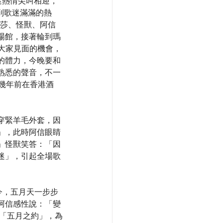
歌迷熱情尖叫相迎，
到歌迷滿滿的熱
瑪莎、怪獸、阿信
場館，接著輪到瑪
跟大家見面的機會，
的體力，今晚要和
熟悉的聲音，不一
幾年前在香港酒
穿緊羊毛外套，因
」，此時阿信眼睛
」怪獸笑答：「因
迷」，引起全場歌
如今，五月天一步步
阿信感性說：「變
的「五月之約」，為