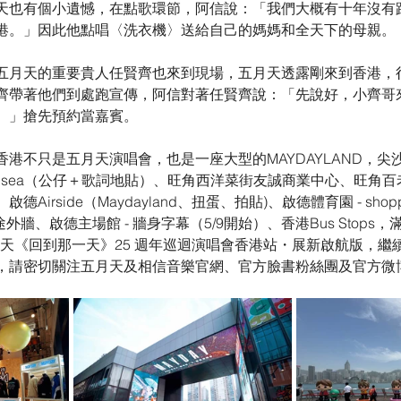
天也有個小遺憾，在點歌環節，阿信說：「我們大概有十年沒有
港。」因此他點唱〈洗衣機〉送給自己的媽媽和全天下的母親。
五月天的重要貴人任賢齊也來到現場，五月天透露剛來到香港，
齊帶著他們到處跑宣傳，阿信對著任賢齊說：「先說好，小齊哥
。」搶先預約當嘉賓。
港不只是五月天演唱會，也是一座大型的MAYDAYLAND，尖
Musea（公仔＋歌詞地貼）、旺角西洋菜街友誠商業中心、旺角
irside（Maydayland、扭蛋、拍貼)、啟德體育園 - shoppin
途外牆、啟德主場館 - 牆身字幕（5/9開始）、香港Bus Stops
五月天《回到那一天》25 週年巡迴演唱會香港站・展新啟航版，
，請密切關注五月天及相信音樂官網、官方臉書粉絲團及官方微