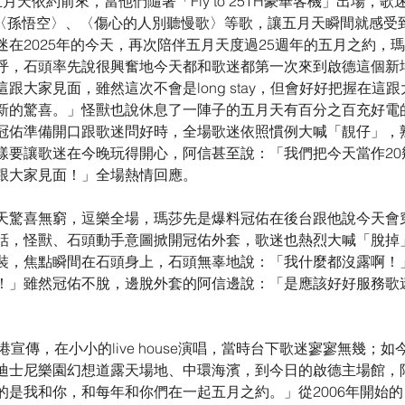
月天依約前來，當他們隨著「Fly to 25TH豪華客機」出場，
、〈孫悟空〉、〈傷心的人別聽慢歌〉等歌，讓五月天瞬間就感受
迷在2025年的今天，再次陪伴五月天度過25週年的五月之約，
呼，石頭率先說很興奮地今天都和歌迷都第一次來到啟德這個新
跟大家見面，雖然這次不會是long stay，但會好好把握在這
新的驚喜。」怪獸也說休息了一陣子的五月天有百分之百充好電
冠佑準備開口跟歌迷問好時，全場歌迷依照慣例大喊「靚仔」，
樣要讓歌迷在今晚玩得開心，阿信甚至說：「我們把今天當作20
跟大家見面！」全場熱情回應。
天驚喜無窮，逗樂全場，瑪莎先是爆料冠佑在後台跟他說今天會
話，怪獸、石頭動手意圖掀開冠佑外套，歌迷也熱烈大喊「脫掉
裝，焦點瞬間在石頭身上，石頭無辜地說：「我什麼都沒露啊！
！」雖然冠佑不脫，邊脫外套的阿信邊說：「是應該好好服務歌
港宣傳，在小小的live house演唱，當時台下歌迷寥寥無幾；
迪士尼樂園幻想道露天場地、中環海濱，到今日的啟德主場館，
的是我和你，和每年和你們在一起五月之約。」從2006年開始