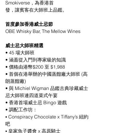
Smokiverse，為香港首
發，讓賓客在大師班上品鑑。
首度參加香港威士忌節
OBE Whisky Bar, The Mellow Wines
威士忌大師班精選
• 45 場大師班
• 涵蓋從入門到專家級的知識
• 價格由港幣$200 至 $1,988
• 首個在港舉辦的中國蒸餾廠大師班 (高
朗蒸餾廠)
• 與 Michiel Wigman 品鑑古典珍藏威士
忌大師班連四道菜式午宴
• 香港首場威士忌 Bingo 遊戲
• 調配工作坊：
▪ Conspiracy Chocolate x Tiffany’s 紐約
吧
▪ 皇家魚子醬會 x 高原騎士