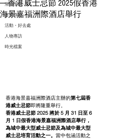
─ 香港威士忌節 2025假香港
潮流生活
海景嘉福洲際酒店舉行
音樂頻道
活動・好去處
人物專訪
時光檔案
香港海景嘉福洲際酒店主辦的
第七屆香
港威士忌節
即將隆重舉行。
香港威士忌節 2025 將於 5 月 31 日至 6 
月 1 日假香港海景嘉福洲際酒店舉行，
為城中最大型威士忌節及為城中最大型
威士忌培育活動之一。
當中包涵活動之