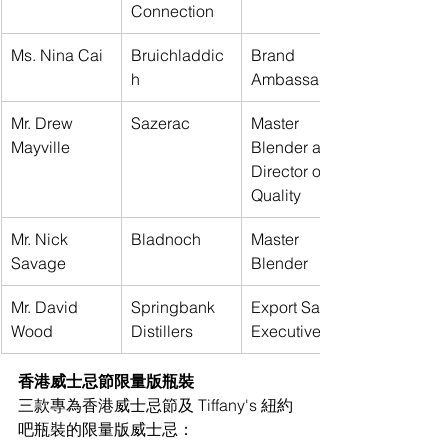
Connection
Ms. Nina Cai
Bruichladdic
Brand 
h
Ambassador
Mr. Drew 
Sazerac
Master 
Mayville
Blender and
Director of 
Quality
Mr. Nick 
Bladnoch
Master 
Savage
Blender
Mr. David 
Springbank 
Export Sales 
Wood
Distillers
Executive
香港威士忌節限量版瓶裝
三款專為香港威士忌節及 Tiffany's 紐約
吧瓶裝的限量版威士忌：