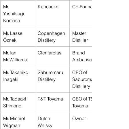
Mr. 
Kanosuke
Co-Founder
Yoshitsugu 
Komasa
Mr. Lasse 
Copenhagen 
Master 
Öznek
Distillery
Distiller
Mr. Ian 
Glenfarclas
Brand 
McWilliams
Ambassador
Mr. Takahiko 
Saburomaru 
CEO of 
Inagaki
Distillery
Saburomaru
Distillery
Mr. Tadaaki 
T&T Toyama
CEO of T&T 
Shimono
Toyama
Mr. Michiel 
Dutch 
Owner
Wigman
Whisky 