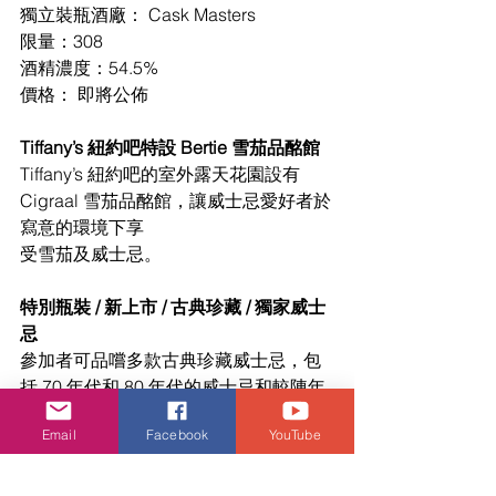
獨立裝瓶酒廠： Cask Masters
限量：308
酒精濃度：54.5%
價格： 即將公佈
Tiffany’s 紐約吧特設 Bertie 雪茄品酩館
Tiffany’s 紐約吧的室外露天花園設有 
Cigraal 雪茄品酩館，讓威士忌愛好者於
寫意的環境下享
受雪茄及威士忌。
特別瓶裝 / 新上市 / 古典珍藏 / 獨家威士
忌
參加者可品嚐多款古典珍藏威士忌，包
括 70 年代和 80 年代的威士忌和較陳年
威士忌。另
Email
Facebook
YouTube
外，多款新推出市場的威士忌將於是次
活動首次亮相。