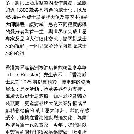
多，將用上酒店整整四層作展覽，呈獻
超過 
1,300 款
各具特色的威士忌，以及 
45 場
由各威士忌品牌大使及專家主持的
大師課程
，讓對威士忌有不同程度認識
的愛好者聚首一堂，與世界頂尖威士忌
專家及品牌大使彼此交流，擴闊對威士
忌的視野，一同品鑒並分享限量版威士
忌的心得。
香港海景嘉福洲際酒店餐飲總監李卓華
（Lars Ruecker）先生表示：「香港威
士忌節 2025 將以更精彩、更卓越的姿態
展現；是次活動，承蒙各界鼎力支持，
匯聚大型威士忌酒廠、知名老牌及獨立
裝瓶商，更邀請品牌大使與業界權威呈
獻精彩絕倫的 威士忌大師班 。我們深感
榮幸，能夠在香港推動烈酒文化，為業
界培育新一代鑑賞家。今年，我們將以
更豐富的課程和獨家品鑑體驗，吸引所