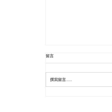
留言
撰寫留言......
🔥啦啦隊Taurus招募最後召
集！女神小迪、JFFT床哥任星
級評審，9.5公開甄選