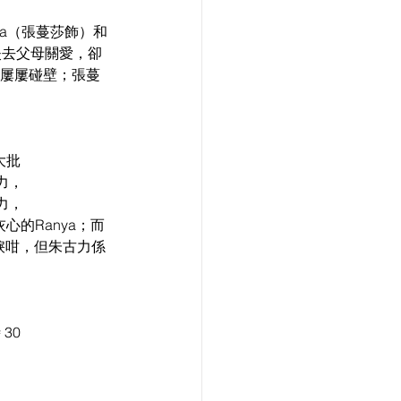
ya（張蔓莎飾）和
小失去父母關愛，卻
中屢屢碰壁；張蔓
大批
力，
力，
的Ranya；而 
眼淚咁，但朱古力係
30