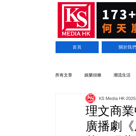
首頁
關於我
所有文章
娛樂頭條
潮流生活
KS Media HK
202
理文商業
廣播劇《