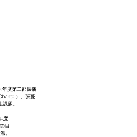
本年度第二部廣播
antel）、張蔓
生課題。
年度
》節目
重溫。