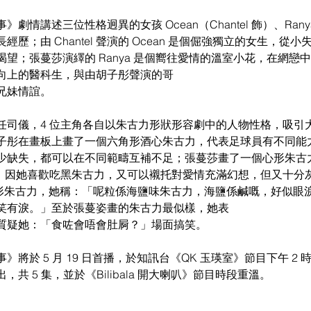
劇情講述三位性格迥異的女孩 Ocean（Chantel 飾）、Ran
歷；由 Chantel 聲演的 Ocean 是個倔強獨立的女生，從
望；張蔓莎演繹的 Ranya 是個嚮往愛情的溫室小花，在網戀
向上的醫科生，與由胡子彤聲演的哥
兄妹情誼。
任司儀，4 位主角各自以朱古力形狀形容劇中的人物性格，吸引
子彤在畫板上畫了一個六角形酒心朱古力，代表足球員有不同能
少缺失，都可以在不同範疇互補不足；張蔓莎畫了一個心形朱古
，因她喜歡吃黑朱古力，又可以襯托對愛情充滿幻想，但又十分灰心
個水滴形朱古力，她稱：「呢粒係海鹽味朱古力，海鹽係鹹嘅，好似
笑有淚。」至於張蔓姿畫的朱古力最似樣，她表
質疑她：「食咗會唔會肚屙？」場面搞笑。
將於 5 月 19 日首播，於知訊台《QK 玉瑛室》節目下午 2 時 
共 5 集，並於《Bilibala 開大喇叭》節目時段重溫。