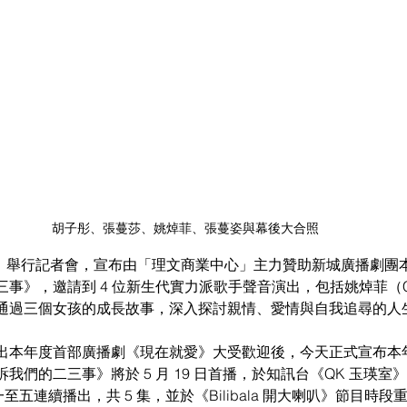
胡子彤、張蔓莎、姚焯菲、張蔓姿與幕後大合照
日）舉行記者會，宣布由「理文商業中心」主力贊助新城廣播劇團
事》，邀請到 4 位新生代實力派歌手聲音演出，包括姚焯菲（Ch
通過三個女孩的成長故事，深入探討親情、愛情與自我追尋的人
出本年度首部廣播劇《現在就愛》大受歡迎後，今天正式宣布本
我們的二三事》將於 5 月 19 日首播，於知訊台《QK 玉瑛室
期一至五連續播出，共 5 集，並於《Bilibala 開大喇叭》節目時段