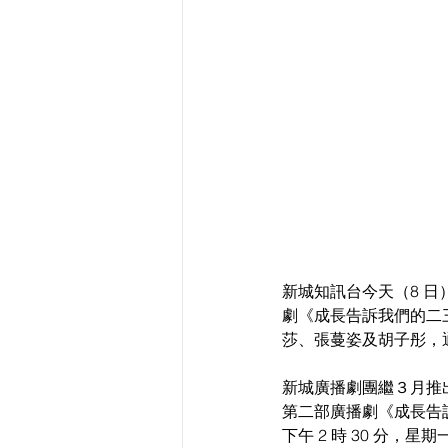
新城知訊台今天（8 
劇《成長告訴我們的二三
莎、張蔓姿及胡子彤，
新城廣播劇團繼３月推
第二部廣播劇《成長告訴
下午 2 時 30 分，星