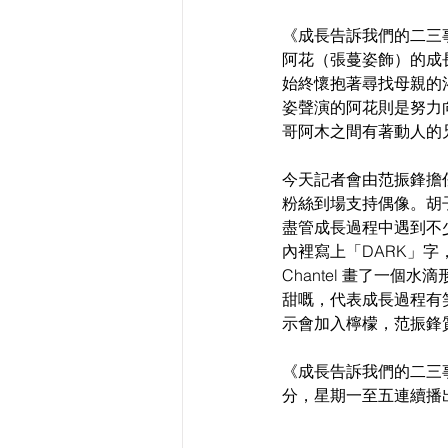
《成長告訴我們的二三事》
阿花（張蔓姿飾）的成長經
始終懷抱著尋找母親的渴
姿聲演的阿花則是努力
哥阿木之間有著動人的
今天記者會由范振鋒擔
粉絲到場支持偶像。胡
盡管成長過程中遇到不
內裡寫上「DARK」字
Chantel 畫了一
甜嘅，代表成長過程有
示會加入檸檬，范振鋒
《成長告訴我們的二三事》
分，星期一至五連續播出，