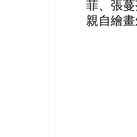
菲、張蔓
親自繪畫