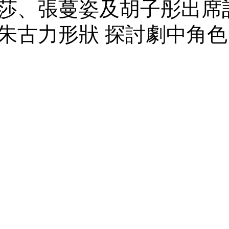
莎、張蔓姿及胡子彤出席
朱古力形狀 探討劇中角色