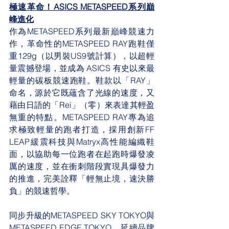
極速革命！ASICS METASPEED系列巔
峰進化
作為METASPEED系列最新巔峰競速力
作，革命性的METASPEED RAY跑鞋僅
重129g（以男裝US9號計算），以超輕
量震撼登場，並成為 ASICS 有史以來最
輕量的碳板競速跑鞋。鞋款以「RAY」
命名，源於它既蘊含了光線的速度，又
藉由日語的「Rei」（零）來表達其輕盈
無重的特點。METASPEED RAY專為追
求極致輕量的跑者打造，採用創新FF 
LEAP緩震科技與Matryx高性能編織鞋
面，以協助每一位跑者在起跑時爆發凌
厲的速度，並在衝刺階段實現具爆發力
的推進，完美詮釋「輕無止境，速決勝
負」的競速哲學。
同步升級的METASPEED SKY TOKYO與
METASPEED EDGE TOKYO，延續品牌