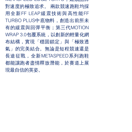
對速度的極致追求。 兩款競速跑鞋均採
用全新FF LEAP緩震技術與高性能FF 
TURBO PLUS中底物料，創造出前所未
有的緩震與回彈平衡；第三代MOTION 
WRAP 3.0包覆系統，以創新的輕量化網
布結構，實現「穩固鎖定」與「極致透
氣」的完美結合。無論是短程競速還是
長途征戰，全新METASPEED系列跑鞋
都能讓跑者盡情釋放潛能，於賽道上展
現最自信的英姿。