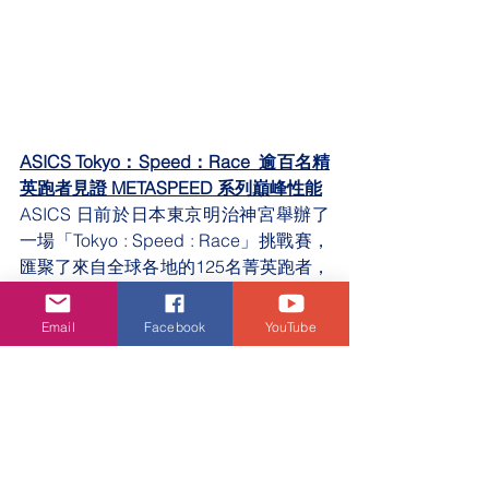
ASICS Tokyo：Speed：Race  逾百名精
英跑者見證 METASPEED 系列巔峰性能
ASICS 日前於日本東京明治神宮舉辦了
一場「Tokyo : Speed : Race」挑戰賽，
匯聚了來自全球各地的125名菁英跑者，
共同體驗速度與科技的完美結合。所有
跑者皆穿著全新發布METASPEED 系列
Email
Facebook
YouTube
鞋款，以突破個人極限為目標，於5公里
或10公里的賽道上盡情奔馳，親身體驗
這雙革命性跑鞋的爆發力、推進效能與
穿著舒適感。
這場經世界田徑總會認證的賽事，見證