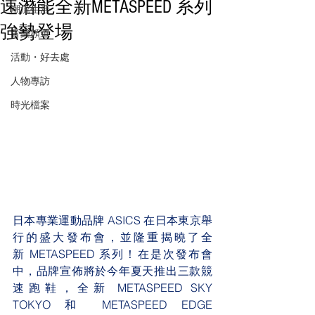
速潛能全新METASPEED 系列
潮流生活
強勢登場
音樂頻道
活動・好去處
人物專訪
時光檔案
日本專業運動品牌 ASICS 在日本東京舉
行的盛大發布會，並隆重揭曉了全
新 METASPEED 系列！在是次發布會
中，品牌宣佈將於今年夏天推出三款競
速跑鞋，全新 METASPEED SKY 
TOKYO 和 METASPEED EDGE 