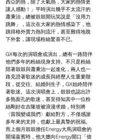
西亞的熱，除了天氣熱，大家的熱情更
讓人感動！」平時演出幾乎不太流汗的
蕭秉治，總被鼓鼓開玩笑說是「沒用力
跳舞」，這次在大家的熱情感染下，他
跳得格外賣力熱到流汗，甚至難得地脫
下外套，讓現場粉絲驚喜不已。
GX每次的演唱會或演出，總有一路陪伴
他們多年的粉絲現身支持。不只是粉絲
陪著鼓鼓與蕭秉治一起進化，兩人也一
路見證著歌迷的成長與經歷人生重要階
段，從交往、結婚到生子，GX始終陪伴
著歌迷。這次演唱會上，鼓鼓也認出許
多熟面孔的歌迷，甚至得知其中一位粉
絲剛好在吉隆坡被浪漫求婚，特別將
〈當我變成我們〉獻給對方，不僅感謝
多年來的支持，也獻上最真摯的祝福。
而上個月鼓鼓擔任Energy大馬演唱會的
開場嘉賓時，他大膽向Energy開口「借