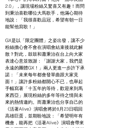
2.0」，讓現場粉絲又驚喜又有趣！而問
到秉治喜歡哪位大馬歌手，他滿心期待
地說：「我很喜歡品冠，希望有朝一日
能幫他寫歌！」
GX是以「限定團體」之姿出發，讓不少
粉絲擔心會不會在演唱會結束後就此解
散？對此，鼓鼓和蕭秉治在台上向大家
表達心意並致謝：「謝謝大家，我們是
永遠的團體GX！」兩人更進一步許下承
諾：「未來每年都會發單曲跟大家見
面！」讓許多粉絲都開心不已，也舉起
手幅寫著「十五年的等待，歡迎來到馬
來西亞」展現粉絲的多年等待之情與未
來的熱情邀約。而蕭秉治也分享自己的
《活著Alive》演唱會將於8月23日唱回
高雄巨蛋，並期盼地說：「希望明年有
機會，能再把《活著Alive》演唱會帶來