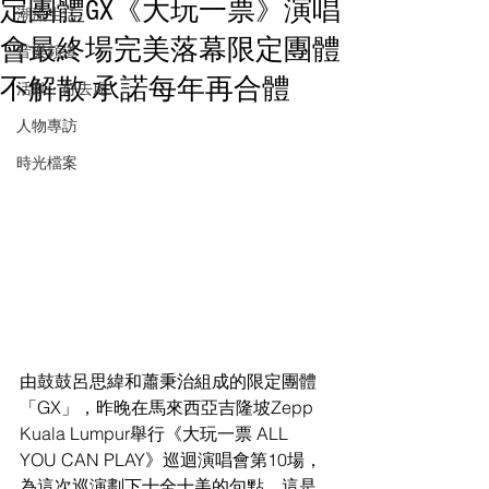
定團體GX《大玩一票》演唱
潮流生活
會最終場完美落幕限定團體
音樂頻道
不解散 承諾每年再合體
活動・好去處
人物專訪
時光檔案
由鼓鼓呂思緯和蕭秉治組成的限定團體
「GX」，昨晚在馬來西亞吉隆坡Zepp 
Kuala Lumpur舉行《大玩一票 ALL 
YOU CAN PLAY》巡迴演唱會第10場，
為這次巡演劃下十全十美的句點。這是