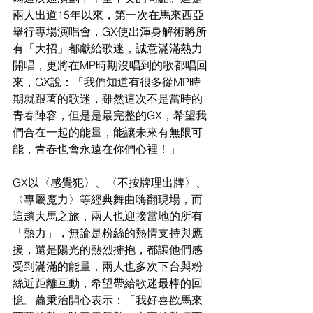
兩人出道15年以來，第一次在馬來西亞
舉行專場演唱會，GX使出渾身解術將所
有「大招」都獻給歌迷，誠意滿滿熱力
開唱，更將在MP時期沒唱到的歌都唱回
來，GX說：「我們知道有很多從MP時
期就跟著的歌迷，雖然這次不是當時的
青春陣容，但是是最完整的GX，希望我
們合在一起的能量，能讓未來有無限可
能，青春也會永遠在你們心裡！」
GX以〈感覺犯〉、〈不按牌理出牌〉、
〈專屬魔力〉等經典舞曲嗨翻現場，而
這趟大馬之旅，兩人也迎接當地的所有
「熱力」，無論是粉絲的熱情支持與應
援，還是陽光的熱烈擁抱，都讓他們感
受到滿滿的能量，兩人也多次下台與粉
絲近距離互動，希望帶給歌迷最棒的回
憶。蕭秉治開心表示：「我好喜歡馬來