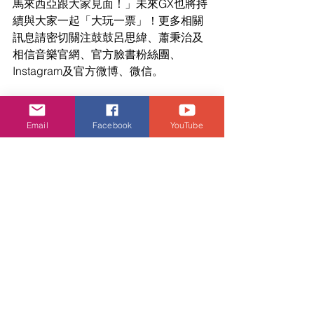
馬來西亞跟大家見面！」未來GX也將持
續與大家一起「大玩一票」！更多相關
訊息請密切關注鼓鼓呂思緯、蕭秉治及
相信音樂官網、官方臉書粉絲團、
Instagram及官方微博、微信。
Email
Facebook
YouTube
娛樂頭條