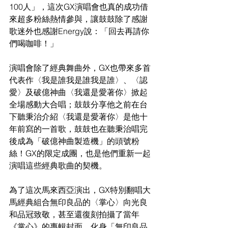
100人」，這次GX演唱會也真的成功借
來超多粉絲熱情參與，讓鼓鼓除了感謝
歌迷外也感謝Energy說：「回去再請你
們喝咖啡！」
演唱會除了經典舞曲外，GX也帶來多首
代表作〈我是誰我是誰我是誰〉、〈認
愛〉及破億神曲〈我還是愛著你〉掀起
全場感動大合唱；鼓鼓分享他之前在台
下聽秉治介紹〈我還是愛著你〉是他十
年前寫的一首歌，鼓鼓也在聽秉治唱完
後成為「破億神曲製造機」的頭號粉
絲！GX的限定成團，也是他們重新一起
演唱這些經典歌曲的契機。
為了這次馬來西亞演出，GX特別翻唱大
馬經典組合無印良品的〈掌心〉向光良
和品冠致敬，甚至還復刻拍攝了當年
《掌心》的專輯封面，化身「無印良品