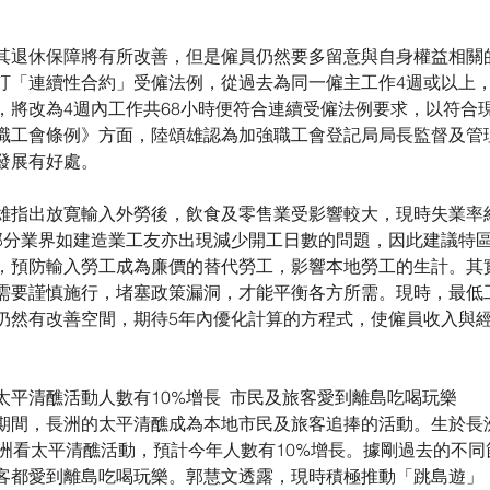
其退休保障將有所改善，但是僱員仍然要多留意與自身權益相關
訂「連續性合約」受僱法例，從過去為同一僱主工作4週或以上，
，將改為4週內工作共68小時便符合連續受僱法例要求，以符合
職工會條例》方面，陸頌雄認為加強職工會登記局局長監督及管
發展有好處。
雄指出放寛輸入外勞後，飲食及零售業受影響較大，現時失業率約
)，部分業界如建造業工友亦出現減少開工日數的問題，因此建議特
，預防輸入勞工成為廉價的替代勞工，影響本地勞工的生計。其
需要謹慎施行，堵塞政策漏洞，才能平衡各方所需。現時，最低
仍然有改善空間，期待5年內優化計算的方程式，使僱員收入與
平清醮活動人數有10%增長  市民及旅客愛到離島吃喝玩樂
期間，長洲的太平清醮成為本地市民及旅客追捧的活動。生於長
長洲看太平清醮活動，預計今年人數有10%增長。據剛過去的不
客都愛到離島吃喝玩樂。郭慧文透露，現時積極推動「跳島遊」