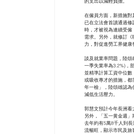
的支出以減輕負擔。
在僱員方面，新措施對
已在立法會首讀通過修
時，才被視為連續受僱
需求。另外，就修訂《
力，對促進勞工界健康
談及就業率問題，陸頌
一季失業率為3.2%
並精準計算工資中位數
或吸收專才的措施，都
年一檢」，陸頌雄認為
減低生活壓力。
郭慧文預計今年長洲看太
另外，「五一黄金週」
去年約有5萬8千人到
流暢旺，顯示市民及旅