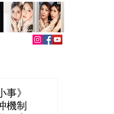
小事》
沖機制