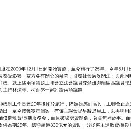
制度在2000年12月1日起開始實施，至今施行了25年。今年5月
員都受影響，雙方各有關心的疑問，引發社會廣泛關注；與此同時
商機。就上述兩項議題工聯會立法會議員陸頌雄與離島區議員郭
與主持林潔瑩、柯創盛一起討論兩項議題。
沖機制工作長達20年後終於施行，陸頌雄感到高興，工聯會正通
指出，至今接獲零星個案，有僱主誤會提早辭退員工，以再聘用
補償遣散費/長期服務金，而且破壞勞資關係，著實無補於事。
供為期25年、總額超過330億元的資助，分擔僱主遣散費/長