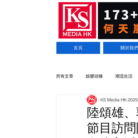
首頁
關於我
所有文章
娛樂頭條
潮流生活
KS Media HK
202
陸頌雄、
節目訪問