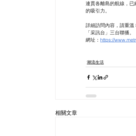
連貫各離島的航線，已
的吸引力。
詳細訪問內容，請重溫 5
「采訊台」三台聯播。
網址：
https://www.metr
潮流生活
相關文章