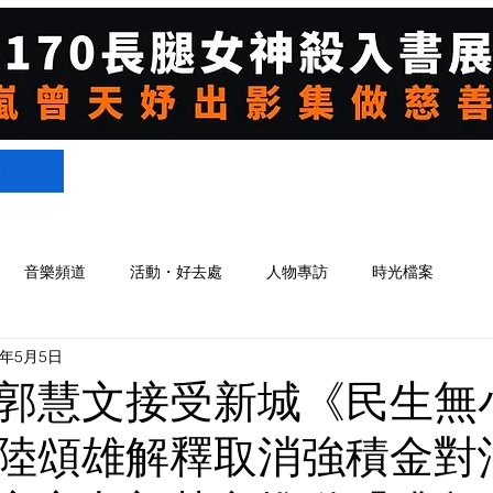
們
音樂頻道
活動・好去處
人物專訪
時光檔案
5年5月5日
郭慧文接受新城《民生無
陸頌雄解釋取消強積金對