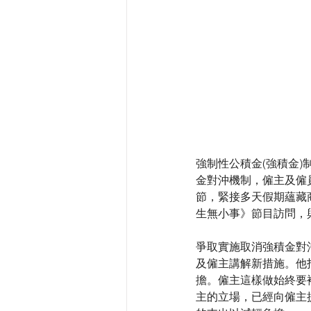
強制性公積金(強積金)
金對沖機制，僱主及僱
節，緊接多天假期蘊藏
生無小事》節目訪問，
爭取實施取消強積金對
及僱主講解新措施。他
擔。僱主這樣做始終要
主的立場，已經向僱主提