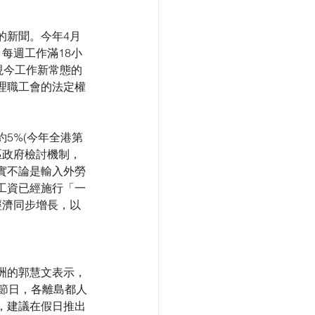
的新聞。今年4月
每週工作滿18小
現今工作新常態的
理職工會的法定權
5%(今年全港第
區政府檢討機制，
實不論是輸入外勞
工資已經施行「一
經濟同步增長，以
洲的郭慧文表示，
同節日，各離島都人
，建議在假日推出