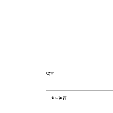
留言
撰寫留言......
🚀 跨境網購免苦等！菜鳥推