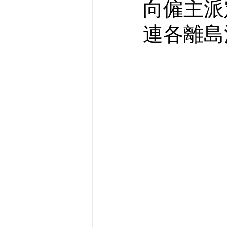
向僱主派
連各離島