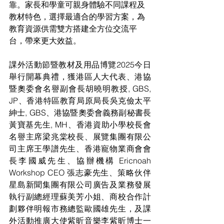
靠。家長和學童可親身體驗不同課程及
教材特色，選擇最適合的學習方案，為
教育資源供需雙方搭建全方位交流平
台，帶來更大效益。
課外活動節暨教材及用品博覽2025今日
舉行開幕典禮，獲港區人大代表、港協
暨奧委會名譽副會長胡曉明教授, GBS, 
JP、香港特區教育局原局長吳克儉太平
紳士, GBS、港協暨奧委會義務副秘書長
黃寶基先生, MH、香港資助小學校長會
名譽主席梁兆棠校長、展覽集團有限公
司主席王學譜先生、香港寵物業商會會
長李國威先生、協辦機構 Ericnoah 
Workshop CEO 張志豪先生、策略伙伴
星島新聞集團有限公司廣告及業務發展
執行副總經理蘇美芳小姐、商校合作計
劃夥伴明報市務總監歐國雄先生，及課
外活動推廣大使紫昕音樂李紫昕博士一