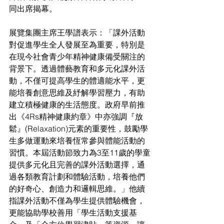
同出席揭幕。
展覽集團主席王學譜表示：「課外活動
對促進學生全人發展至為重要，特別是
在現今社會青少年精神健康備受關注的
背景下。透過體藝教育和多元化課外活
動，不僅可提高學生的體適能水平，更
能培養創意思維及紓解學習壓力，有助
建立積極健康的生活態度。政府早前推
出《4Rs精神健康約章》中亦強調『放
鬆』(Relaxation)元素的重要性，鼓勵學
生多做運動來培養恆常參與體能活動的
習慣。本屆活動節致力為3至11歲的學童
提供多元化且完善的課外活動選擇，通
過各類教育計劃和體驗活動，培養他們
的好奇心、創造力和邏輯思維。」他續
指課外活動不僅為學生提供體驗機會，
更能協助學校善用「學生活動支援基