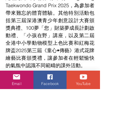
Taekwondo Grand Prix 2025，為參加者
帶來難忘的體育體驗。其他特別活動包
括第三屆深港澳青少年創意設計大賽頒
獎典禮、100夢「您」財築夢成長計劃啟
動禮、「小孩在野」講座，以及第二屆
全港中小學動物模型上色比賽和紅梅花
牌盃2025第三屆《童心•傳藝》港式花牌
繪藝比賽頒獎禮，讓參加者在輕鬆愉快
的氣氛中認識不同範疇的課外活動。
課外活動節暨教材及用品博覽2025
Email
Facebook
YouTube
日期
2025年5月3至5日 (星期六至一)
時間
上午10時至晚上7時
地點
香港會議展覽中心1號展覽廳ABC (會展站B3或灣仔
網址
https://www.exhibitiongroup.com.hk/exhibitions