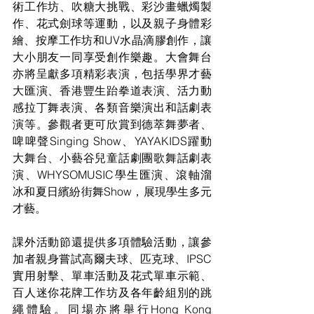
術工作坊、吹糖大挑戰、彩沙畫蠟燭製
作、花式劍球等運動，以及親子身體彩
繪、按摩工作坊和UV水晶滴膠創作，讓
大小朋友一同享受創作樂趣。大會舞台
亦將呈獻多項精彩表演，包括學界才藝
大匯演、香港豐生跆拳道表演、活力動
感拉丁舞表演、各類音樂演出和話劇表
演等。參觀者更可欣賞到德萃舞夢者、
啤啤聲Singing Show、YAYAKIDS躍動
大舞台、小藝谷兒童話劇團歌舞話劇表
演、WHYSOMUSIC學生匯演、滾軸溜
冰和夏日繽紛街舞Show，展現學生多元
才藝。
課外活動節還提供多項體驗活動，讓參
加者親身嘗試高爾夫球、匹克球、IPSC
實用射擊、單車活動及花式單車示範、
百人迷你花牌工作坊及各年齡組別的跳
繩體驗。同場亦將舉行Hong Kong 