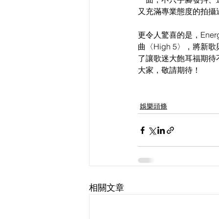
又充滿專業態度的拍攝
更令人驚喜的是，Ene
曲〈High 5〉，將
了讓歌迷大飽耳福期待不
大家，敬請期待！
娛樂頭條
相關文章