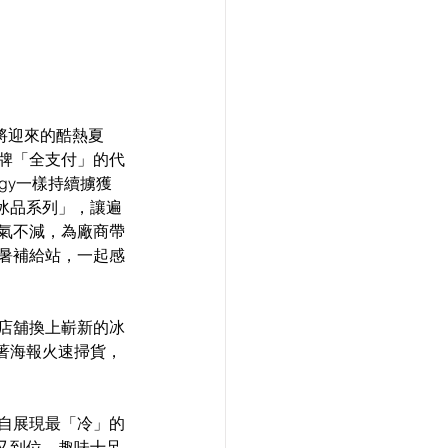
即將迎來的酷熱夏
品牌「全支付」的代
gy一樣持續擄獲
冰品系列」，讓遍
人氣不減，為廠商帶
避暑補給站，一起感
各店舖換上嶄新的冰
著海報火速掃貨，
各自展現最「冷」的
又到位。趣味十足