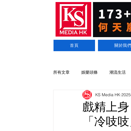
首頁
關於我
所有文章
娛樂頭條
潮流生活
KS Media HK
202
戲精上身
「冷吱吱