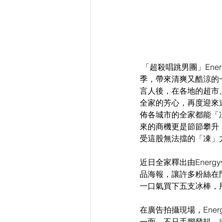
 「超殺唱跳男團」Ene
季，帶來清爽又酷涼的一
言人後，在各地的超市、
全家的芳心，再度迎來
佈各城市的全家都能「凍
來的商機更是節節攀升！
受這股無法擋的「凍」
近日全家釋出由Ener
品海報，讓許多粉絲在
一口氣買下五支冰棒，用
在廣告拍攝現場，Ene
一面，不只手腳發抖、