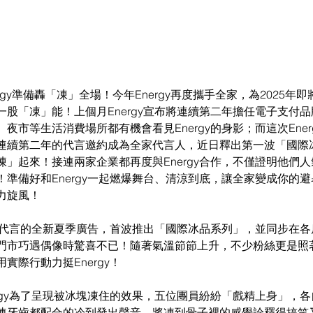
rgy準備轟「凍」全場！今年Energy再度攜手全家，為2025年
股「凍」能！上個月Energy宣布將連續第二年擔任電子支付
夜市等生活消費場所都有機會看見Energy的身影；而這次Ener
連續第二年的代言邀約成為全家代言人，近日釋出第一波「國際
」起來！接連兩家企業都再度與Energy合作，不僅證明他們
準備好和Energy一起燃爆舞台、清涼到底，讓全家變成你的
力旋風！
gy代言的全新夏季廣告，首波推出「國際冰品系列」，並同步在
門市巧遇偶像時驚喜不已！隨著氣溫節節上升，不少粉絲更是照
實際行動力挺Energy！
rgy為了呈現被冰塊凍住的效果，五位團員紛紛「戲精上身」，
連牙齒都配合的冷到發出聲音，將凍到骨子裡的感覺詮釋得搞笑