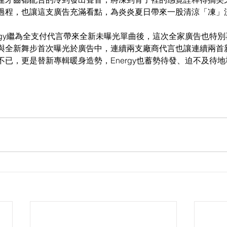
過程，也讓這支廣告充滿看點，為炎炎夏日帶來一股清涼「凍」
rgy繼為全支付代言帶來全新未曝光單曲後，這次全家廣告也特
新歌與全新舞步首次曝光於廣告中，連續兩支廠商代言也讓連續兩
已，更是替新專輯暖身造勢，Energy也蓄勢待發、迫不及待