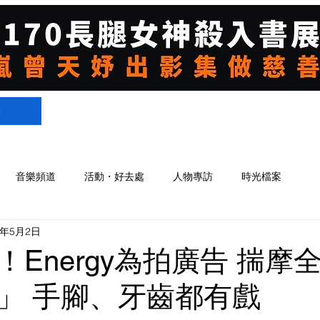
們
音樂頻道
活動・好去處
人物專訪
時光檔案
5年5月2日
！Energy為拍廣告 揣摩
」 手腳、牙齒都有戲