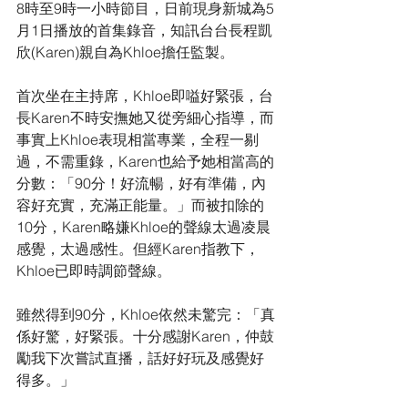
8時至9時一小時節目，日前現身新城為5
月1日播放的首集錄音，知訊台台長程凱
欣(Karen)親自為Khloe擔任監製。
首次坐在主持席，Khloe即嗌好緊張，台
長Karen不時安撫她又從旁細心指導，而
事實上Khloe表現相當專業，全程一剔
過，不需重錄，Karen也給予她相當高的
分數：「90分！好流暢，好有準備，內
容好充實，充滿正能量。」而被扣除的
10分，Karen略嫌Khloe的聲線太過凌晨
感覺，太過感性。但經Karen指教下，
Khloe已即時調節聲線。
雖然得到90分，Khloe依然未驚完：「真
係好驚，好緊張。十分感謝Karen，仲鼓
勵我下次嘗試直播，話好好玩及感覺好
得多。」