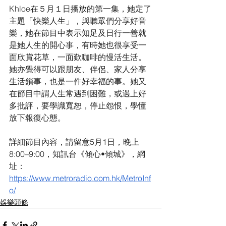
Khloe在５月１日播放的第一集，她定了
主題「快樂人生」，與聽眾們分享好音
樂，她在節目中表示知足及日行一善就
是她人生的開心事，有時她也很享受一
面欣賞花草，一面歎咖啡的慢活生活。
她亦覺得可以跟朋友、伴侶、家人分享
生活鎖事，也是一件好幸福的事。她又
在節目中謂人生常遇到困難，或遇上好
多批評，要學識寬恕，停止怨恨，學懂
放下報復心態。
詳細節目內容，請留意5月1日，晚上
8:00–9:00，知訊台《傾心•傾城》，網
址：
https://www.metroradio.com.hk/MetroInf
o/
娛樂頭條