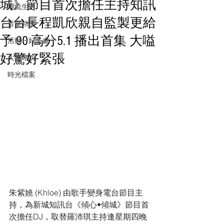
城》節目首次擔任主持知訊
潮流生活
台台長程凱欣親自監製更給
音樂頻道
予 90 高分5.1 播出首集 大嗌
活動・好去處
好驚好緊張
人物專訪
時光檔案
朱紫嬈 (Khloe) 由歌手變身電台節目主
持，為新城知訊台《傾心•傾城》節目首
次擔任DJ，取替羅沛琪主持逢星期四晚