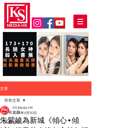
文章
所有文章
KS Media HK
所有文章
2025年4月30日
朱紫嬈為新城《傾心•傾
娛樂頭條