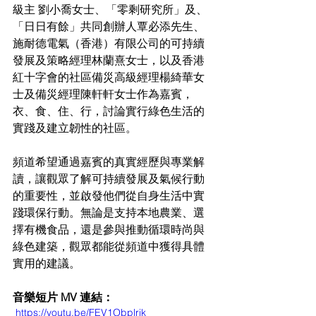
級主 劉小喬女士、「零剩研究所」及、
「日日有餘」共同創辦人覃必添先生、
施耐德電氣（香港）有限公司的可持續
發展及策略經理林蘭熹女士，以及香港
紅十字會的社區備災高級經理楊綺華女
士及備災經理陳軒軒女士作為嘉賓，
衣、食、住、行，討論實行綠色生活的
實踐及建立韌性的社區。
頻道希望通過嘉賓的真實經歷與專業解
讀，讓觀眾了解可持續發展及氣候行動
的重要性，並啟發他們從自身生活中實
踐環保行動。無論是支持本地農業、選
擇有機食品，還是參與推動循環時尚與
綠色建築，觀眾都能從頻道中獲得具體
實用的建議。
音樂短片 MV 連結：
 https://youtu.be/FEV1Obplrik