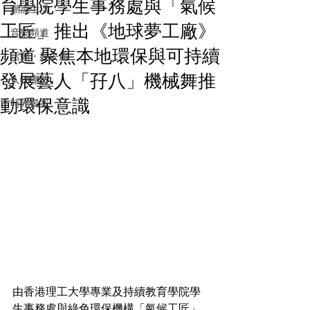
育學院學生事務處與「氣候
潮流生活
工匠」推出《地球夢工廠》
音樂頻道
頻道 聚焦本地環保與可持續
活動・好去處
發展藝人「孖八」機械舞推
人物專訪
動環保意識
時光檔案
由香港理工大學專業及持續教育學院學
生事務處與綠色環保機構「氣候工匠」