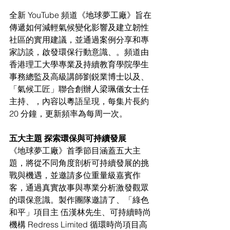
全新 YouTube 頻道《地球夢工廠》旨在
傳遞如何減輕氣候變化影響及建立韌性
社區的實用建議，並通過案例分享和專
家訪談，啟發環保行動意識、。頻道由
香港理工大學專業及持續教育學院學生
事務總監及高級講師劉鋭業博士以及、
「氣候工匠」聯合創辦人梁珮儀女士任 
主持、，內容以粵語呈現，每集片長約 
20 分鐘，更新頻率為每周一次。
五大主題 探索環保與可持續發展
《地球夢工廠》首季節目涵蓋五大主
題，將從不同角度剖析可持續發展的挑
戰與機遇，並邀請多位重量級嘉賓作
客，通過真實故事與專業分析激發觀眾
的環保意識。製作團隊邀請了、「綠色
和平」項目主 伍漢林先生、可持續時尚
機構 Redress Limited 循環時尚項目高