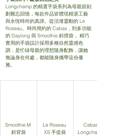
Longchamp 的精選手袋系列為母親節刻
劃難忘回憶，每款作品皆體現精湛工藝
與永恆時尚的真諦。從活潑靈動的 Le 
Roseau、時尚簡約的 Cabas，到多功能
的 Daylong 與 Smoothie 斜揹袋， 精巧
實用的手袋設計採用多種自然靈感色
調，是忙碌母親的理想隨身配飾，讓她
無論身在何處，都能隨身攜帶這份優
雅。
Smoothie M 
Le Roseau 
Cabas 
斜背袋
XS 手提袋
Longchamp 