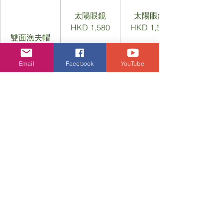
太陽眼鏡
太陽眼鏡
HKD 1,580
HKD 1,580
雙面漁夫帽
HKD 1,500
Email
Facebook
YouTube
這個母親節，讓 Longchamp 助您以精
緻用心的禮物表達愛意與感激。以自然
為靈感的設計，完美呼應母愛精神——
力量、優雅與風範的結合。
潮流生活