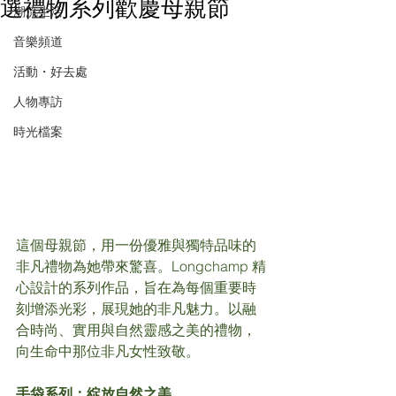
選禮物系列歡慶母親節
潮流生活
音樂頻道
活動・好去處
人物專訪
時光檔案
這個母親節，用一份優雅與獨特品味的
非凡禮物為她帶來驚喜。Longchamp 精
心設計的系列作品，旨在為每個重要時
刻增添光彩，展現她的非凡魅力。以融
合時尚、實用與自然靈感之美的禮物，
向生命中那位非凡女性致敬。
手袋系列：綻放自然之美