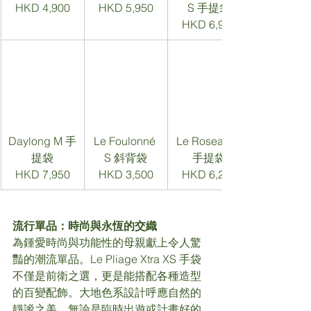
HKD 4,900
HKD 5,950
S 手提袋
HKD 6,950
Daylong M 手
Le Foulonné 
Le Roseau S 
提袋
S 斜背袋
手提袋
HKD 7,950
HKD 3,500
HKD 6,250
流行單品：時尚與永恆的交織
為鍾愛時尚與功能性的母親獻上令人驚
豔的潮流單品。Le Pliage Xtra XS 手袋
不僅是前衛之選，更是能搭配各種造型
的百變配飾。大地色系設計呼應自然的
靜謐之美，無論是臨時出遊或計畫好的