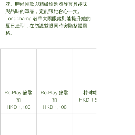
花。時尚帽款與精緻鑰匙圈等兼具趣味
與品味的單品，定能讓她會心一笑。
Longchamp 奢華太陽眼鏡則能提升她的
夏日造型，在防護雙眼同時突顯整體風
格。
Re-Play 鑰匙
Re-Play 鑰匙
棒球帽
扣
扣
HKD 1,500
HKD 1,100
HKD 1,100