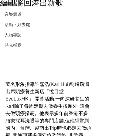
蘊即將回港出新歌
潮流生活
音樂頻道
活動・好去處
人物專訪
時光檔案
著名形象指導許嘉浩(Karl Hui)到銅鑼灣
出席頭療養生新店「悅目堂 
EyeLuxHK」 開幕活動,一向深研養生的
Karl除了每周定期去做養生按摩外, 還會
去做頭療撥筋。他表示多年前香港不多
頭療採耳洗眼等的專門店舖,但他經常到
國內、台灣、越南出Trip時也必定去做頭
療, 開通頭部多個穴位及經絡, 非常養