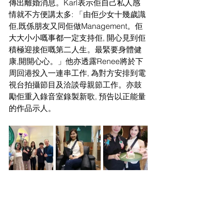
傳出離婚消息。Karl表示佢自己私人感
情就不方便講太多: 「由佢少女十幾歲識
佢,既係朋友又同佢做Management。佢
大大小小嘅事都一定支持佢, 開心見到佢
積極迎接佢嘅第二人生。最緊要身體健
康,開開心心。」他亦透露Renee將於下
周回港投入一連串工作, 為對方安排到電
視台拍攝節目及洽談母親節工作。亦鼓
勵佢重入錄音室錄製新歌, 預告以正能量
的作品示人。