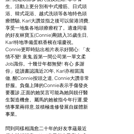
生。活動上更分別有中式撥筋、日式頭
浴、韓式花浴、越式洗頭等各地特色頭
療體驗, Karl大讚並指之後可以留港消費,
享受一地集各地頭療療程了。適逢同場
的好友林寶玉(Connie)剛踏入35歲生日, 
Karl特地準備蛋糕香檳在場慶祝。
Connie更即時貼出相片表示好開心: 「友
情不變! 衰鬼,簽第一間公司第一單文柔
Job識你。十幾廿年都無變! 有心 多謝
你」從讀書認識近20年, Karl亦相當識
做, 醒Connie按頭之道, Connie大讚非常
舒服。負傷上陣的Connie表示手傷發炎
要覆診,正面的她笑言可能為她與靚仔醫
生製造機會。屬馬的她被指今年行運,愛
情事業兩得意,並積極進修發展自媒體新
事業。
問到同樣相識愈二十年的好友李蘊最近