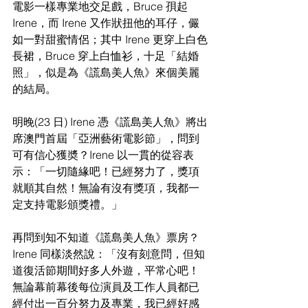
電影一樣專業地交足戲，Bruce 孭起 
Irene，而 Irene 又作狀扭他的耳仔，儼
如一對甜蜜情侶；其中 Irene 更穿上白色
長裙，Bruce 穿上白恤衫，十足「結婚
照」，似是為《謊島美人魚》來個美麗
的結局。
明晚(23 日) Irene 憑《謊島美人魚》將出
席澳門首屆「亞洲藝術電影節」，問到
可有信心獲奬？Irene 以一貫的從容表
示：「一切隨緣吧！已經努力了，獎項
就順其自然！無論有沒有獎項，我都一
定支持電影頒獎禮。」
再問到知不知道《謊島美人魚》票房？
Irene 同樣淡然說：「沒有刻意問，但知
道復活節期間好多人外遊，平常心吧！
無論幕前幕後每位演員及工作人員都已
經付出一百分努力及專業，我已經好感