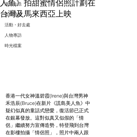
人魚》拍甜蜜情侶照計劃在
潮流生活
台灣及馬來西亞上映
音樂頻道
活動・好去處
人物專訪
時光檔案
香港一代女神溫碧霞(Irene)與台灣男神
禾浩辰(Bruce)在新片《謊島美人魚》中
疑幻似真的童話式戀愛，復活節已正式
在銀幕發放。這對似真又似假的「情
侶」繼續努力宣傳造勢，特登飛到台灣
在影樓拍攝「情侶照」，照片中兩人跟