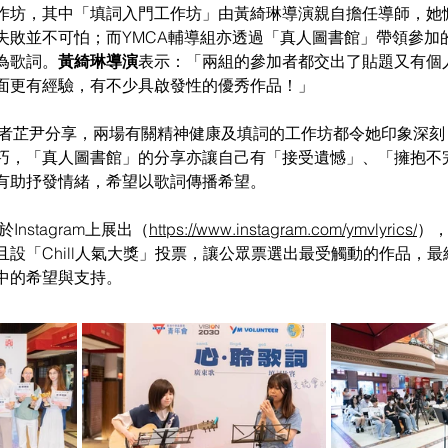
作坊，其中「填詞入門工作坊」由黃綺琳導演親自擔任導師，她
失敗並不可怕；而YMCA輔導組亦透過「真人圖書館」帶領參加
為歌詞。
黃綺琳導演
表示：「兩組的參加者都交出了貼題又有個
面更有經驗，有不少具啟發性的優秀作品！」 
巧，「真人圖書館」的分享亦讓自己有「接受遺憾」、「擁抱不
有助抒發情緒，希望以歌詞傳播希望。 
nstagram上展出（
https://www.instagram.com/ymvlyrics/
）
設「Chill人氣大獎」投票，讓公眾票選出最受觸動的作品，最終吸
中的希望與支持。