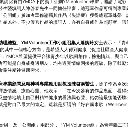
醫生暨填詞人陳啓泰先生一同擔任評審，總冠軍作品可得到專業
「公開組」參加者華倫憑藉其作品《失語症》獲得總冠軍殊榮，
作品以外，不少優秀作品的填詞人，亦有自身或作為照顧者、陪
總監、YM Volunteer工作小組召集人蕭婉玲女士
表示：「青年
2030）的其中一個核心方向，是希望人人得到健康（促進社區全人健康, Co
今次比賽，YMCA希望提供平台讓青少年以歌詞創作，擁抱情緒、與自
者可能是自身或身邊朋友，均有過受情緒困擾的經驗。除了鼓勵
會關注精神健康需求。」 
床專業顧問及精神科專業應用副教授陳啓泰醫生，
除了作為今次
釋放情感，療癒心靈。他表示：「在今次參賽的作品裏面，看得
及盡情地填上自己對精神健康的看法與心聲。姑勿論最後能否勝
是對自己最大的肯定。這就是所謂的『好在廣東歌（Well-being