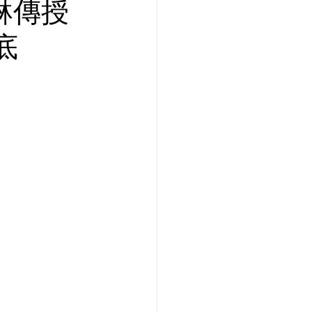
琳傳授
底