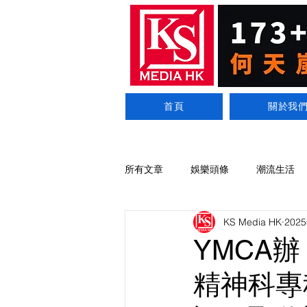
首頁
關於我
所有文章
娛樂頭條
潮流生活
KS Media HK
202
YMCA
精神科專