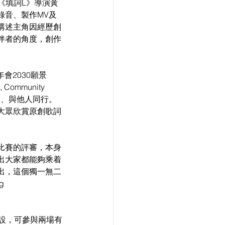
錄音、製作MV及
講述主角因經歷創
伴者的角度，創作
會2030願景
mmunity 
己、與他人同行。
大眾欣賞原創歌詞
比賽的評審，本身
出大家都能夠乘着
出，這個獨一無二
 