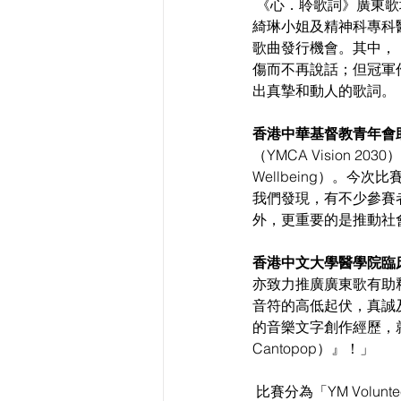
 《心．聆歌詞》廣東歌填詞比賽由YMCA下的義工計劃YM Volunteer舉辦，邀請了電影《填詞L》導演黃
綺琳小姐及精神科專科
歌曲發行機會。其中，
傷而不再說話；但冠軍
出真摯和動人的歌詞。 
香港中華基督教青年會助理
（YMCA Vision 
Wellbeing）。
我們發現，有不少參賽
外，更重要的是推動社
香港中文大學醫學院臨
亦致力推廣廣東歌有助
音符的高低起伏，真誠
的音樂文字創作經歷，就
Cantopop）』！」 
 比賽分為「YM Volunteer組」及「公開組」兩部分，「YM Volunteer組」為青年義工而設，可參與兩場有