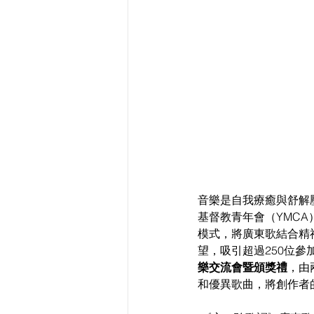
音樂是自我療癒與舒解
基督教青年會（YMC
模式，將廣東歌結合精
望，吸引超過250位參
樂交流會暨頒獎禮
，由
和優異歌曲，將創作者