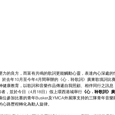
壓力的良方，而富有共鳴的歌詞更能觸動心靈，表達內心深處的
A）於去年10月至今年4月間舉辦的《心．聆歌詞》廣東歌填詞比
神健康教育，以歌詞和音樂作品傳遞自我照顧、相伴同行之訊息
加者，並於今日（4月18日）假上環西港城舉行
《心．聆歌詞》廣
兩位參加比賽的青年Busker及YMCA外展隊支持的三隊青年音
的心路歷程轉化為動人旋律。 