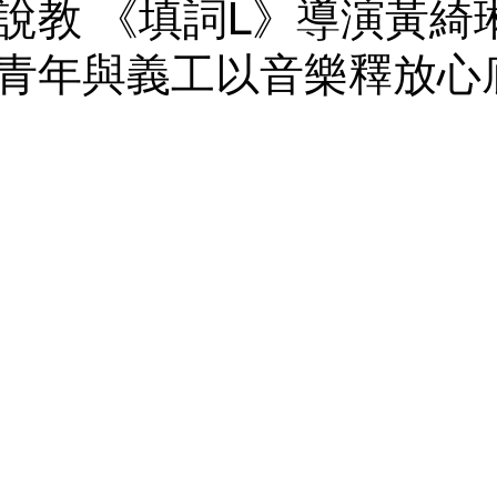
說教 《填詞L》導演黃綺
青年與義工以音樂釋放心