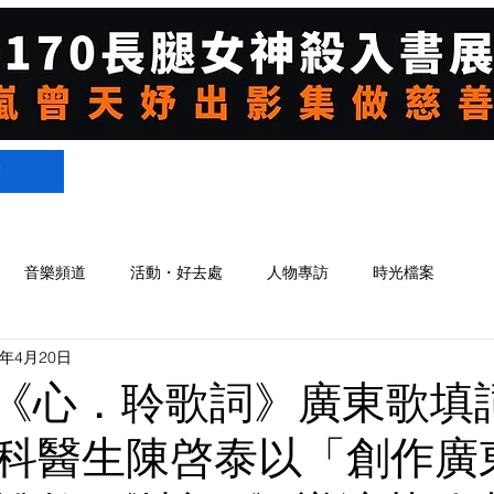
們
音樂頻道
活動・好去處
人物專訪
時光檔案
5年4月20日
辦《心．聆歌詞》廣東歌填
科醫生陳啓泰以「創作廣