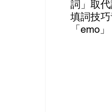
詞」取代
填詞技巧
「emo」