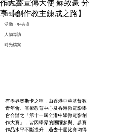
作大賽宣傳大使 蘇致豪 分
潮流生活
享【創作教主鍊成之路】
音樂頻道
活動・好去處
人物專訪
時光檔案
有學界奧斯卡之稱，由香港中華基督教
青年會、智權教育中心及香港微電影學
會合辦之「第十一屆全港中學微電影創
作大賽」，皆因學界的踴躍參與、參賽
作品水平不斷提升，過去十屆比賽均得