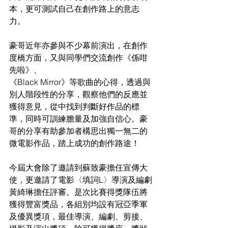
本，更可測試自己在創作路上的意志
力。
豪哥近年亦參與不少幕前演出，在創作
度橋方面，又與同學們交流創作《係咁
先啦》、
《Black Mirror》等歌曲的心得，透過與
別人階段性的分享，觀察他們的反應並
獲得意見，從中找到判斷好作品的標
準，同時可訓練膽量及加強自信心。豪
哥的分享有助參加者構思出獨一無二的
微電影作品，踏上成功的創作路途！
今屆大會除了邀請到蘇致豪擔任宣傳大
使，更邀請了電影〈填詞L〉導演及編劇
黃綺琳擔任評審。是次比賽得獎隊伍將
獲得豐富獎品，各組別均設有冠亞季軍
及優異獎項，最佳導演、編劇、剪接、