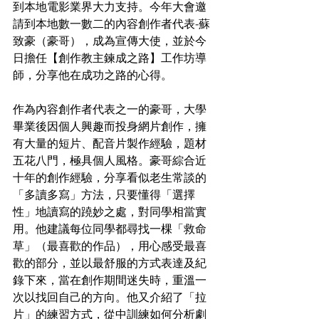
到本地電影業界大力支持。今年大會邀
請到本地數一數二的內容創作者代表-蘇
致豪（豪哥），成為宣傳大使，並於今
日擔任【創作教主鍊成之路】工作坊導
師，分享他在成功之路的心得。
作為內容創作者代表之一的豪哥，大學
畢業後因個人興趣而投身網片創作，擁
有大量的短片、配音片製作經驗，題材
五花八門，極具個人風格。豪哥綜合近
十年的創作經驗，分享看似老生常談的
「多讀多寫」方法，只要懂得「選擇
性」地讀寫的蹺妙之處，對同學相當實
用。他建議每位同學都尋找一棵「救命
草」（最喜歡的作品），用心感受最喜
歡的部分，並以最舒服的方式表達及紀
錄下來，當在創作期間迷失時，重溫一
次以找回自己的方向。他又介紹了「拉
片」的練習方式，從中訓練如何分析劇