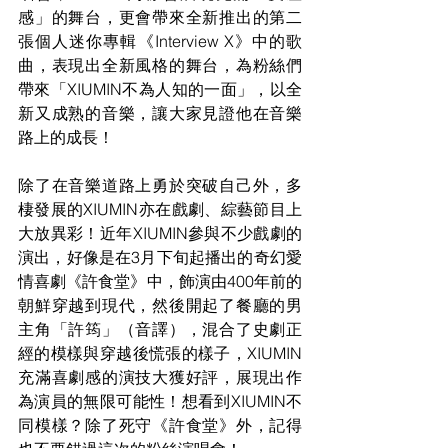
感」的舞台，更會帶來全新推出的第二
張個人迷你專輯《Interview X》中的歌
曲，表現出全新風格的舞台，為粉絲們
帶來「XIUMIN不為人知的一面」，以全
新又成熟的音樂，讓大家見證他在音樂
路上的成長！
除了在音樂道路上勇於突破自己外，多
棲發展的XIUMIN亦在戲劇、綜藝節目上
大放異彩！近年XIUMIN參與不少戲劇的
演出，好像是在3月下旬起播出的奇幻愛
情喜劇《許食堂》中，飾演由400年前的
朝鮮穿越到現代，然後開起了餐廳的男
主角「許筠」（音譯），混合了史劇正
經的模樣與穿越後慌張的樣子，XIUMIN
充滿喜劇感的演技大獲好評，展現出作
為演員的無限可能性！想看到XIUMIN不
同模樣？除了死守《許食堂》外，記得