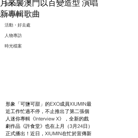
月來襲澳門以百變造型 演唱
潮流生活
新專輯歌曲
音樂頻道
活動・好去處
人物專訪
時光檔案
形象「可鹽可甜」的EXO成員XIUMIN最
近工作忙過不停，不止推出了第二張個
人迷你專輯《Interview X》，全新的戲
劇作品《許食堂》也在上月（3月24日）
正式播出！近日，XIUMIN在忙於宣傳新