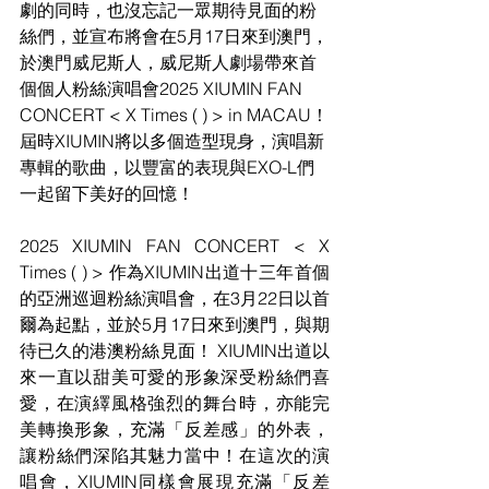
劇的同時，也沒忘記一眾期待見面的粉
絲們，並宣布將會在5月17日來到澳門，
於
澳門威尼斯人，威尼斯人劇場
帶來首
個個人粉絲演唱會2025 XIUMIN FAN 
CONCERT < X Times ( ) > in MACAU！
屆時XIUMIN將以多個造型現身，演唱新
專輯的歌曲，以豐富的表現與EXO-L們
一起留下美好的回憶！
2025 XIUMIN FAN CONCERT < X 
Times ( ) > 作為XIUMIN出道十三年首個
的亞洲巡迴粉絲演唱會，在3月22日以首
爾為起點，並於5月17日來到澳門，與期
待已久的港澳粉絲見面！ XIUMIN出道以
來一直以甜美可愛的形象深受粉絲們喜
愛，在演繹風格強烈的舞台時，亦能完
美轉換形象，充滿「反差感」的外表，
讓粉絲們深陷其魅力當中！在這次的演
唱會，XIUMIN同樣會展現充滿「反差