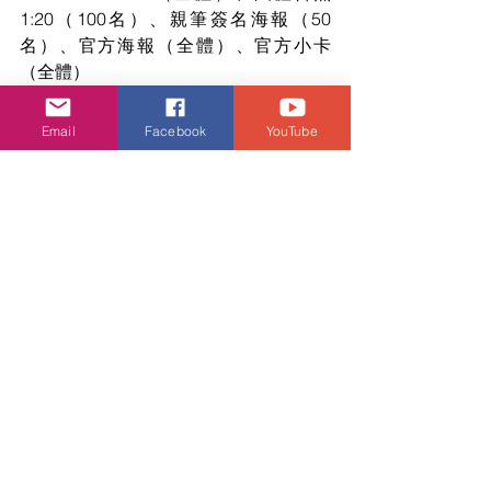
1:20（100名）、親筆簽名海報（50
名）、官方海報（全體）、官方小卡
（全體）
$1,680門票：SOUND CHECK（80
名）、團體合照1:20（80名）、親筆簽
Email
Facebook
YouTube
名海報（30名）、官方海報（全體）、
官方小卡（全體）$1,380門票：SOUND 
CHECK（20名）、團體合照1:20（20
名）、親筆簽名海報（20名）、官方海
報（全體）、官方小卡（全體）
$980門票：官方海報（全體）、官方小
卡（全體）
活動・好去處