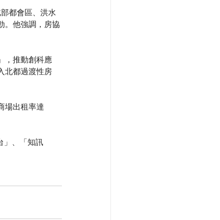
於北部都會區、洪水
勁。他強調，房協
」，推動創科應
入北都過渡性房
商場出租率達
經台」、「知訊