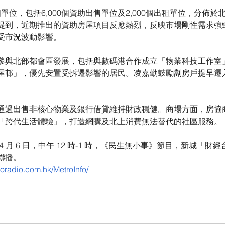
個單位，包括6,000個資助出售單位及2,000個出租單位，分佈
提到，近期推出的資助房屋項目反應熱烈，反映市場剛性需求強
受市況波動影響。
參與北部都會區發展，包括與數碼港合作成立「物業科技工作室
屋邨」，優先安置受拆遷影響的居民。凌嘉勤鼓勵劏房戶提早遷
通過出售非核心物業及銀行借貸維持財政穩健。商場方面，房協
供「跨代生活體驗」，打造網購及北上消費無法替代的社區服務。
 月 6 日，中午 12 時-1 時，《民生無小事》節目，新城「財
聯播。
oradio.com.hk/MetroInfo/