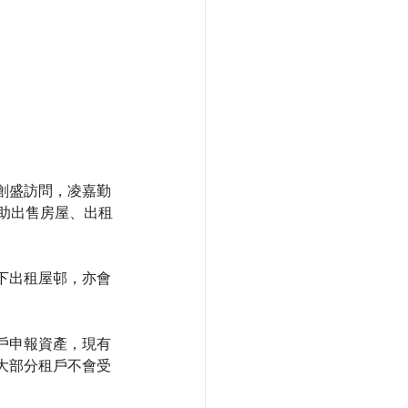
創盛訪問，凌嘉勤
助出售房屋、出租
下出租屋邨，亦會
戶申報資產，現有
大部分租戶不會受