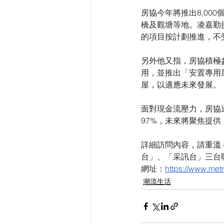
房協今年將推出8,000
橋及觀塘等地。凌嘉勤
的項目按計劃推進，不
另外他又指，房協積極
用，並推出「安置專用
屋，以適應未來發展。
面對現金流壓力，房協
97%，未來將聚焦提
詳細訪問內容，請重溫 4
台」、「采訊台」三台
網址：
https://www.metr
潮流生活