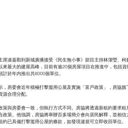
主席凌嘉勤到新城廣播接受《民生無小事》節目主持林潔瑩、柯
以來最大的建屋高峰，目前有逾20個房屋項目在推進中，包括資
計於年内推出共8000個單位。
示，房委會近年積極打擊濫用公屋及實施「富戶政策」，房協旗
資源合理分配。
政策與房委會一致，但執行方式不同。房協將透過新租約要求租
合政策。他強調，房協將舉辦百多場簡介會向居民解釋，並相信
租約已具備打擊濫用公屋的條款，如發現違規可立即收回單位。