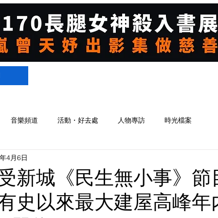
們
音樂頻道
活動・好去處
人物專訪
時光檔案
5年4月6日
受新城《民生無小事》節
有史以來最大建屋高峰年