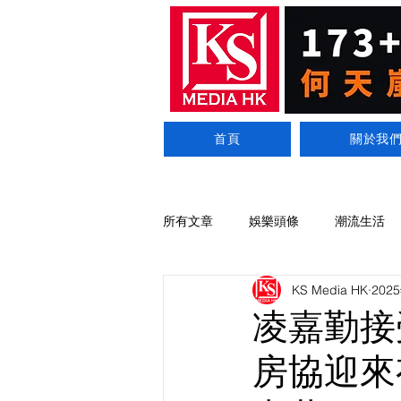
首頁
關於我
所有文章
娛樂頭條
潮流生活
KS Media HK
202
凌嘉勤接
房協迎來