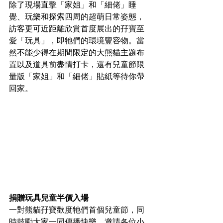
除了現場直擊「家姐」和「細佬」睡
覺、玩樂和探索四周的超萌日常姿態，
訪客更可近距離欣賞首度展出的孖寶至
愛「玩具」，即牠們的環境豐容物。當
然不能少得在期間限定的大熊貓主題布
置以及道具前盡情打卡，還有兒童節限
量版「家姐」和「細佬」貼紙等待你帶
回家。
捐贈玩具兒童半價入場
一對熊貓孖寶歡度牠們首個兒童節，同
時鼓勵大家一同傳播快樂，邀請各位小