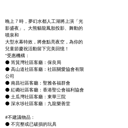
晚上 7 時，夢幻水都人工湖將上演「光
影盛夜」。大熊貓龍鳳胎投影、舞動的
噴泉和
大型水幕特效，將會點亮夜空，為你的
兒童節慶祝活動留下完美回憶！
*受惠機構：
⚫ 筲箕灣社區客廳：保良局
⚫ 高山道社區客廳：社區關愛協會有限
公司
⚫ 南昌社區客廳：聖雅各福群會
⚫ 紅磡社區客廳：香港聖公會福利協會
⚫ 土瓜灣社區客廳：東華三院
⚫ 深水埗社區客廳：九龍樂善堂
#不建議物品
：
⚫ 不完整或已破損的玩具