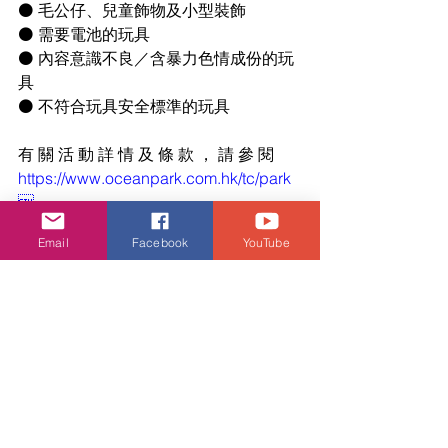
⚫ 毛公仔、兒童飾物及小型裝飾
⚫ 需要電池的玩具
⚫ 內容意識不良／含暴力色情成份的玩
具
⚫ 不符合玩具安全標準的玩具
有 關 活 動 詳 情 及 條 款 ， 請 參 閱
https://www.oceanpark.com.hk/tc/park

experience/children-s-day-celebration-
Email
Facebook
YouTube
with-giant-panda-twins
活動・好去處