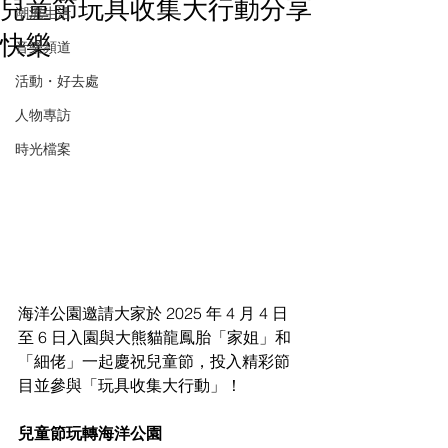
兒童節玩具收集大行動分享
潮流生活
快樂
音樂頻道
活動・好去處
人物專訪
時光檔案
海洋公園邀請大家於 2025 年 4 月 4 日
至 6 日入園與大熊貓龍鳳胎「家姐」和
「細佬」一起慶祝兒童節，投入精彩節
目並參與「玩具收集大行動」！
兒童節玩轉海洋公園