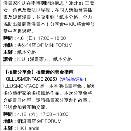
漫畫家KIU 在學時期開始構思「3itches 三魔
女」角色及魔法世界觀，在同人活動發表插
畫及短篇漫畫，並吸引到「紙本分格」全力
協助出版商業漫畫本！分享會中KIU將會暢談
當中有趣過程。
時間：
4.6（日）17:00 – 18:00
地點：
尖沙咀店 3/F MINI FORUM
主辦：
紙本分格
講者：
KIU（漫畫家）、紙本分格
【插畫分享會】插畫迷的黃金指南
《ILLUSMONTAGE 2025》
(
迷誠品連結
) 
ILLUSMONTAGE 是一本香港插畫年鑑，展示
多位藝術家的多樣風格作品。本次分享會將
介紹畫冊內容、邀請插畫家分享創作故事，
並與參加者互動交流。
時間：
4.12（六）17:00 – 18:00
地點：
銅鑼灣店 9/F FORUM
主辦：
HK Hands