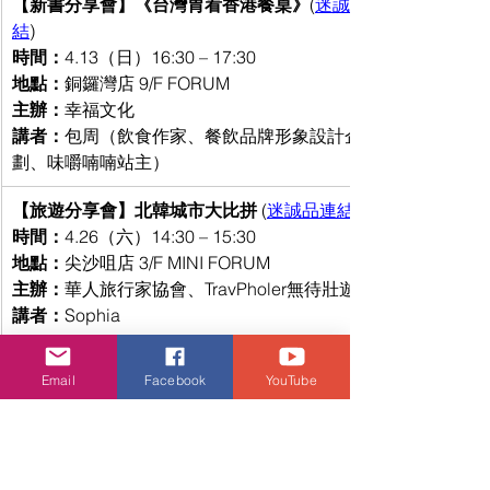
【新書分享會】《台灣胃看香港餐桌》
(
迷誠品連
結
) 
時間：
4.13（日）16:30 – 17:30
地點：
銅鑼灣店 9/F FORUM
主辦：
幸福文化
講者：
包周（飲食作家、餐飲品牌形象設計企
劃、味嚼喃喃站主）
【旅遊分享會】北韓城市大比拼 
(
迷誠品連結
時間：
4.26（六）14:30 – 15:30
地點：
尖沙咀店 3/F MINI FORUM
主辦：
華人旅行家協會、TravPholer無待壯遊.
講者：
Sophia
Email
Facebook
YouTube
【新書分享會】萬般有心人 
(
迷誠品連結
) 
時間：
4.26（六）17:00 – 18:00
地點：
尖沙咀店 3/F MINI FORUM
主辦：
二十張出版