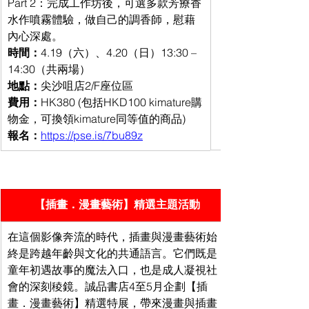
Part 2：完成工作坊後，可選多款芳療香
水作噴霧體驗，做自己的調香師，慰藉
內心深處。 
時間：
4.19（六）、4.20（日）13:30
 – 
14:30（共兩場）
地點：
尖沙咀店2/F座位區
費用：
HK380 (包括HKD100 kimature購
物金，可換領kimature同等值的商品)
報名：
https://pse.is/7bu89z
【插畫．漫畫藝術】精選主題活動
在這個影像奔流的時代，插畫與漫畫藝術始
終是跨越年齡與文化的共通語言。它們既是
童年初遇故事的魔法入口，也是成人凝視社
會的深刻稜鏡。誠品書店4至5月企劃【插
畫．漫畫藝術】精選特展，帶來漫畫與插畫