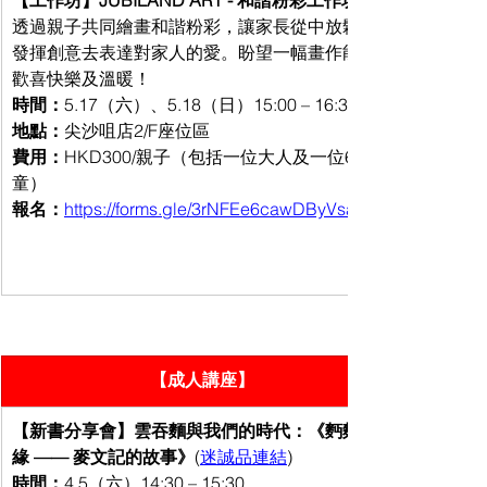
【工作坊】JUBILAND ART - 和諧粉彩工作坊
透過親子共同繪畫和諧粉彩，讓家長從中放鬆身心，小童
發揮創意去表達對家人的愛。盼望一幅畫作能帶給一家人
歡喜快樂及溫暖！
時間：
5.17（六）、5.18（日）15:00
 – 
16:30（共兩場）
地點：
尖沙咀店2/F座位區
費用：
HKD300/親子（包括一位大人及一位6-12歲小
童）
報名：
https://forms.gle/3rNFEe6cawDByVsaA
【成人講座】
【新書分享會】雲吞麵與我們的時代：《麪麪俱
緣 —— 麥文記的故事》
(
迷誠品連結
) 
時間：
4.5（六）14:30 – 15:30