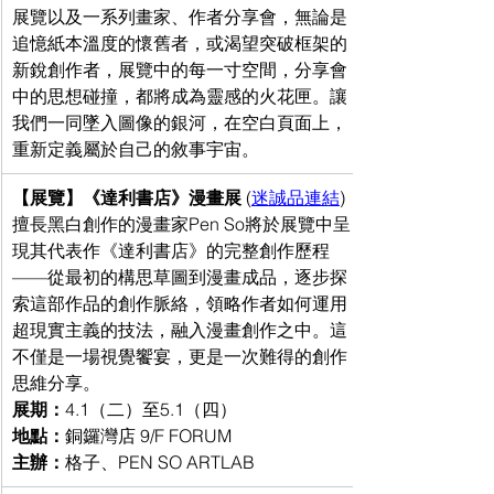
展覽以及一系列畫家、作者分享會，無論是
追憶紙本溫度的懷舊者，或渴望突破框架的
新銳創作者，展覽中的每一寸空間，分享會
中的思想碰撞，都將成為靈感的火花匣。讓
我們一同墜入圖像的銀河，在空白頁面上，
重新定義屬於自己的敘事宇宙。
【展覽】《達利書店》漫畫展 
(
迷誠品連結
)
擅長黑白創作的漫畫家Pen So將於展覽中呈
現其代表作《達利書店》的完整創作歷程
——從最初的構思草圖到漫畫成品，逐步探
索這部作品的創作脈絡，領略作者如何運用
超現實主義的技法，融入漫畫創作之中。這
不僅是一場視覺饗宴，更是一次難得的創作
思維分享。
展期：
4.1（二）至5.1（四）
地點：
銅鑼灣店 9/F FORUM
主辦：
格子、PEN SO ARTLAB