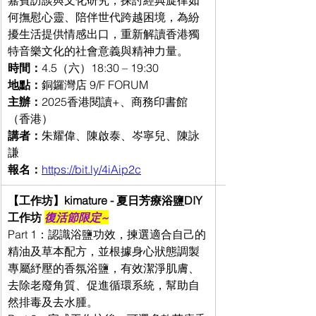
嘉賓訪談與文化研究，探討經典旋律如
何撫慰心靈、陪伴世代跨越困境，為紛
擾生活提供情感出口，重新解讀香港獨
特音樂文化的社會意義與精神力量。
時間：
4.5（六）18:30 – 19:30
地點：
銅鑼灣店 9/F FORUM
主辦：
2025香港閱讀+、商務印書館
（香港）
講者：
朱耀偉、陳啟泰、岑寧兒、陳詠
謙
報名：
https://bit.ly/4iAip2c
【工作坊】kimature - 夏日芳療浴鹽DIY
工作坊 
復活節限定~
Part 1：認識浴鹽功效，揀選適合自己的
精油及草本配方，並根據身心狀態調製
專屬紓壓的香氛浴鹽，有效潔淨肌膚、
去除老廢角質、促進循環系統，幫助自
然排毒及去水腫。