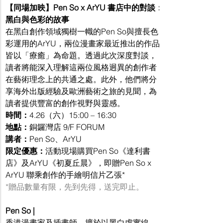
【同場加映】Pen So x ArYU 書店中的對談：
黑白與色彩的故事
在黑白創作領域獨樹一幟的Pen So與擅長色
彩運用的ArYU，兩位漫畫家最近推出的作品
皆以
「
療癒
」
為命題。透過此次深度對談，
讀者將能深入理解這兩位風格迥異的創作者
在藝術理念上的共通之處。此外，他們將分
享海外出版經驗及歐洲藝術之旅的見聞，為
讀者提供豐富的創作視野與靈感。
時間：
4.26（六）15:00 – 16:30
地點：
銅鑼灣店 9/F FORUM
講者：
Pen So、ArYU
限定優惠：
活動現場購買Pen So《達利書
店》及ArYU《初夏丘晨》，即贈Pen So x 
ArYU 聯乘創作的手繪明信片乙張*
*贈品數量有限，先到先得，送完即止。
Pen So | 
香港漫畫家及插畫師，擅於以黑白虛實線