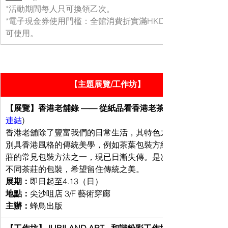
*活動期間每人只可換領乙次。
*電子現金券使用門檻：全館消費折實滿HKD500即
可使用。
【主題展覽/工作坊】
【展覽】香港老舖錄 —— 從紙品看香港老茶莊 
連結
)
香港老舖除了豐富我們的日常生活，其特色之一，更在於
別具香港風格的傳統美學，例如茶葉包裝方紙，為昔日茶
莊的常見包裝方法之一，現已日漸失傳。是次展覽將展出
不同茶莊的包裝，希望留住傳統之美。
展期：
即日起至4.13（日）
地點：
尖沙咀店 3/F 藝術穿廊
主辦：
蜂鳥出版