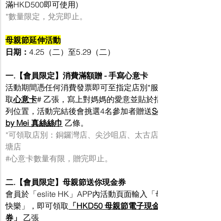
滿HKD500即可使用)
*數量限定，兌完即止。
母親節延伸活動
日期：
4.25（二）至5.29（二）
一.【會員限定】消費滿額贈 - 手寫心意卡
活動期間憑任何消費發票即可至指定店別*服務台領
取
心意卡
# 乙張，寫上對媽媽的愛意並貼於指定陳
列位置，活動完結後會挑選4名參加者贈送
Sense 
by Mei 真絲絲巾
 乙條。
*可領取店別：銅鑼灣店、尖沙咀店、太古店、九龍
塘店
#心意卡數量有限
，贈完即止。
二.【會員限定】母親節送你現金券
會員於「eslite HK」APP內活動頁面輸入「母親節
快樂」，即可領取
「HKD50 母親節電子現金
券」
乙張