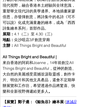
現代視野，融合香港本土經驗與全球意識，
重塑華文現代詩的美學邊界。本地插畫家廖
倍恩，亦發揮創意，將詩集中的名詩《可不
可以說》化成充滿童趣的繪本，成為
「西西
詩集繪本系列」首部作品。
展期：
4.1（二）至 4.30（三）
地點：
尖沙咀店3/F創意穿廊
主辦：
All Things Bright and Beautiful
All Things Bright and Beautiful | 
來自香港的阿莉和Joanne，14年前創立All 
Things Bright and Beautiful，從神的創造、
大自然的美麗感受震撼並汲取靈感，創作卡
片、明信片和其他文具產品，還會不定期舉
辦展覽和工作坊，希望透過作品將驚喜、快
樂和全新視野傳遞給更多人
。
【展覽】鄭子遴：《鯨魚谷》繪本展 
(
迷誠品