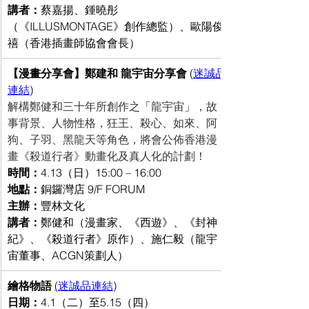
講者：
蔡嘉揚、鍾曉彤
（《ILLUSMONTAGE》創作總監）、歐陽俊
禧（香港插畫師協會會長）
【漫畫分享會】鄭建和 龍宇宙分享會 
(
迷誠品
連結
)
解構鄭健和三十年所創作之
「
龍宇宙
」
，故
事背景、人物性格，狂王、殺心、如來、阿
狗、子羽、黑龍天等角色，將會公佈香港漫
畫《殺道行者》動畫化及真人化的計劃！
時間：
4.13（日）15:00 – 16:00
地點：
銅鑼灣店 9/F FORUM
主辦：
豐林文化
講者：
鄭健和（漫畫家、《西遊》、《封神
紀》、《殺道行者》原作）、施仁毅（龍宇
宙董事、ACGN策劃人）
繪格物語 
(
迷誠品連結
)
日期：
4.1（二）至5.15（四）