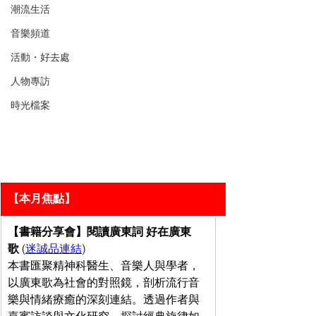
潮流生活
音樂頻道
活動・好去處
人物專訪
時光檔案
【本月焦點】
【書籍分享會】閱讀廣東詞 好在廣東
歌 
(
迷誠品連結
)
本書匯聚精神科醫生、音樂人與學者，
以廣東歌為社會的對照鏡，剖析流行音
樂與情緒療癒的深刻連結。透過作者與