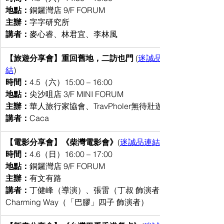
地點：
銅鑼灣店 9/F FORUM
主辦：
字字研究所
講者：
麥心睿、林君宜、李林風
【旅遊分享會】重回舊地，二訪也門 
(
迷誠品連
結
)
時間：
4.5（六）15:00 – 16:00
地點：
尖沙咀店 3/F MINI FORUM
主辦：
華人旅行家協會、TravPholer無待壯遊.
講者：
Caca
【電影分享會】《柴灣電影會》
(
迷誠品連結
時間：
4.6（日）16:00 – 17:00
地點：
銅鑼灣店 9/F FORUM
主辦：
有文有路
講者：
丁健峰（導演）、張雷（丁叔 飾演者）、
Charming Way（「巴膠」四子 飾演者）