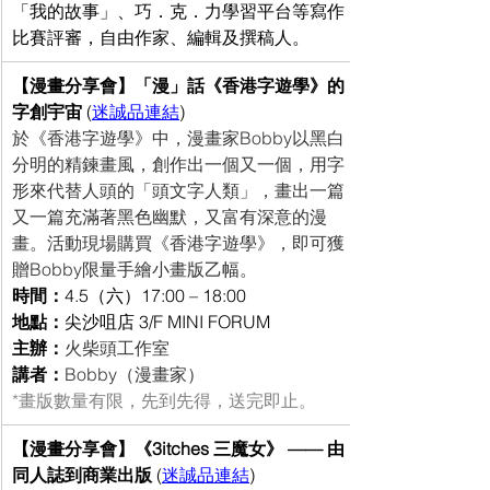
「我的故事」、巧．克．力學習平台等寫作
比賽評審，自由作家、編輯及撰稿人。
【漫畫分享會】「漫」話《香港字遊學》的
字創宇宙 
(
迷誠品連結
) 
於《香港字遊學》中，漫畫家Bobby以黑白
分明的精鍊畫風，創作出一個又一個，用字
形來代替人頭的「頭文字人類」，畫出一篇
又一篇充滿著黑色幽默，又富有深意的漫
畫。活動現場購買《香港字遊學》，即可獲
贈Bobby限量手繪小畫版乙幅。
時間：
4.5（六）17:00 – 18:00
地點：
尖沙咀店 3/F MINI FORUM
主辦：
火柴頭工作室
講者：
Bobby（漫畫家）
*畫版數量有限，先到先得，送完即止。
【漫畫分享會】《3itches 三魔女》 —— 由
同人誌到商業出版 
(
迷誠品連結
) 