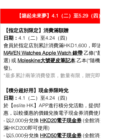
【築起未來夢】4.1（二）至5.29（四）
【指定店別限定】消費滿額贈 
日期：
4.1（二）至4.24（四） 
會員於指定店別累計消費滿HKD1,600，即送
MAVEN Watches Apple Watch 錶帶
 乙條(*顏色自
選) 或 
Moleskine大號硬皮筆記本
 乙本(*隨機派
發)。
*最多累計兩筆消費發票，數量有限，贈完即止。
【積分超好用】現金券限時兌
日期：
4.1（二）至4.24（四） 
於【eslite HK】APP進行積分兌活動，提供限時優
惠，以較優惠的價錢兌換電子現金券消費使用。
- 以2,000分兌換 
HKD20電子現金券
 (全館消費折實
滿HKD200即可使用)
- 以5,000分兌換 
HKD50電子現金券
 (全館消費折實