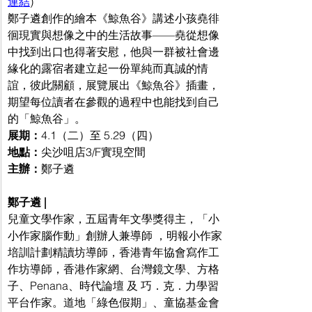
連結
)
鄭子遴創作的繪本《鯨魚谷》講述小孩堯徘
徊現實與想像之中的生活故事——堯從想像
中找到出口也得著安慰，他與一群被社會邊
緣化的露宿者建立起一份單純而真誠的情
誼，彼此關顧，展覽展出《鯨魚谷》插畫，
期望每位讀者在參觀的過程中也能找到自己
的「鯨魚谷」。
展期：
4.1（二）至 5.29（四）
地點：
尖沙咀店3/F實現空間
主辦：
鄭子遴
鄭子遴 | 
兒童文學作家，五屆青年文學獎得主，「小
小作家腦作動」創辦人兼導師 ，明報小作家
培訓計劃精讀坊導師，香港青年協會寫作工
作坊導師，香港作家網、台灣鏡文學、方格
子、Penana、時代論壇 及 巧．克．力學習
平台作家。道地「綠色假期」、童協基金會