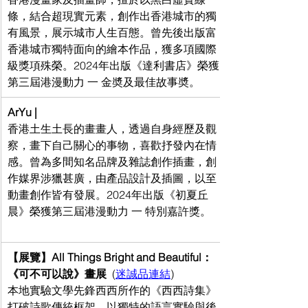
條，結合超現實元素，創作出香港城市的獨
有風景，展示城市人生百態。曾先後出版富
香港城市獨特面向的繪本作品，獲多項國際
級獎項殊榮。2024年出版《達利書店》榮獲
第三屆港漫動力 一 金奬及最佳故事奬。
ArYu | 
香港土生土長的畫畫人，透過自身經歷及觀
察，畫下自己關心的事物，喜歡抒發內在情
感。曾為多間知名品牌及雜誌創作插畫，創
作媒界涉獵甚廣，由產品設計及插圖，以至
動畫創作皆有發展。2024年出版《初夏丘
晨》榮獲第三屆港漫動力 一 特別嘉許獎。
【展覽】All Things Bright and Beautiful：
《可不可以說》畫展  
(
迷誠品連結
)
本地實驗文學先鋒西西所作的《西西詩集》
打破詩歌傳統框架，以獨特的語言實驗與後