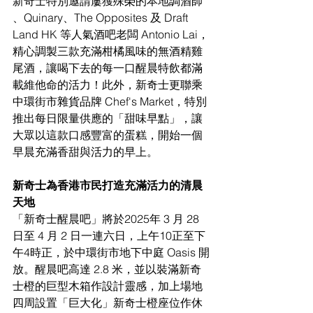
新奇士特別邀請屢獲殊榮的本地調酒師 
、Quinary、The Opposites 及 Draft 
Land HK 等人氣酒吧老闆 Antonio Lai，
精心調製三款充滿柑橘風味的無酒精雞
尾酒，讓喝下去的每一口醒晨特飲都滿
載維他命的活力！此外，新奇士更聯乘
中環街市雜貨品牌 Chef's Market，特別
推出每日限量供應的「甜味早點」，讓
大眾以這款口感豐富的蛋糕，開始一個
早晨充滿香甜與活力的早上。
新奇士為香港市民打造充滿活力的清晨
天地
「新奇士醒晨吧」將於2025年 3 月 28 
日至 4 月 2 日一連六日，上午10正至下
午4時正，於中環街市地下中庭 Oasis 開
放。醒晨吧高達 2.8 米，並以裝滿新奇
士橙的巨型木箱作設計靈感，加上場地
四周設置「巨大化」新奇士橙座位作休