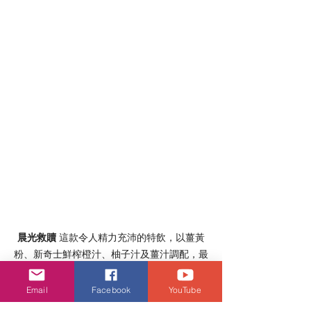
晨光救贖 
這款令人精力充沛的特飲，以薑黃
粉、新奇士鮮榨橙汁、柚子汁及薑汁調配，最
後倒入子彈杯中享用，微辛口感帶來醒神效
果。
Email
Facebook
YouTube