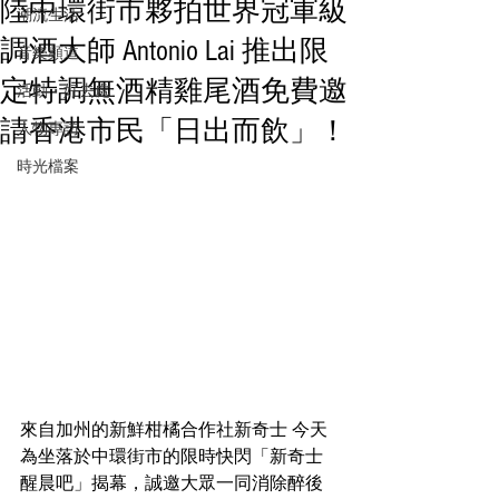
陸中環街市夥拍世界冠軍級
潮流生活
調酒大師 Antonio Lai 推出限
音樂頻道
定特調無酒精雞尾酒免費邀
活動・好去處
請香港市民「日出而飲」！
人物專訪
時光檔案
來自加州的新鮮柑橘合作社新奇士 今天
為坐落於中環街市的限時快閃「新奇士
醒晨吧」揭幕，誠邀大眾一同消除醉後