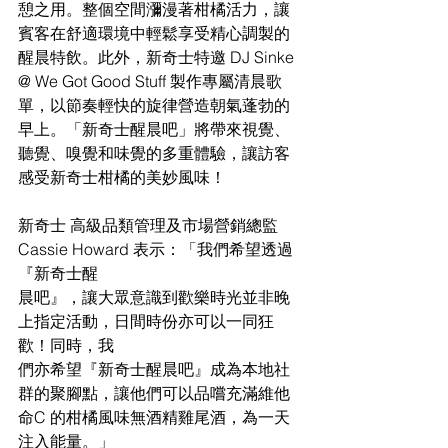
憩之用。整個空間瀰漫著柑橘活力，讓
賓客在舒適環境中輕鬆享受精心調製的
醒晨特飲。此外，新奇士特邀 DJ Sinke 
@ We Got Good Stuff 製作專屬清晨歌
單，以節奏輕快的旋律營造朝氣蓬勃的
早上。「新奇士醒晨吧」將帶來視覺、
聽覺、嗅覺和味覺的多重體驗，讓訪客
感受新奇士柑橘的美妙風味！
新奇士 高級品類管理及市場營銷總監 
Cassie Howard 表示：「我們希望透過
『新奇士醒
晨吧』，讓大眾意識到歡樂時光並非晚
上指定活動，日間時份亦可以一同狂
歡！同時，我
們亦希望『新奇士醒晨吧』成為本地社
群的聚腳點，讓他們可以品嚐充滿維他
命C 的柑橘風味無酒精雞尾酒，為一天
注入能量。」