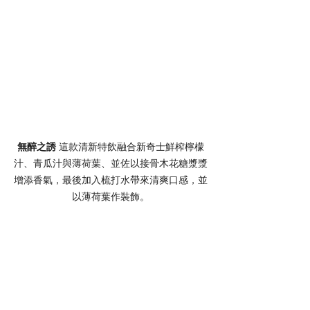
無醉之誘 
這款清新特飲融合新奇士鮮榨檸檬
汁、青瓜汁與薄荷葉、並佐以接骨木花糖漿漿
增添香氣，最後加入梳打水帶來清爽口感，並
以薄荷葉作裝飾。