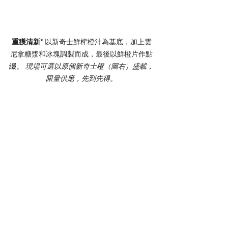
重獲清新* 
以新奇士鮮榨橙汁為基底，加上雲
尼拿糖漿和冰塊調製而成，最後以鮮橙片作點
綴。 
現場可選以原個新奇士橙（圖右）盛載，
限量供應，先到先得。