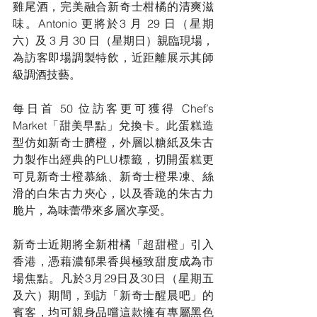
雞尾酒，完美融合新奇士柑橘的清爽滋
味。Antonio 更將於3 月 29 日（星期
六）及 3 月 30 日（星期日）親臨現場，
為訪客即場調製特飲，近距離展示其師
級調酒技藝。
每日首 50 位訪客更可獲得 Chef’s 
Market「甜美早點」兌換卡。此蛋糕造
型仿如新奇士臍橙，外層以糖紙及朱古
力製作出經典的PLU標籤，切開蛋糕更
可見新奇士橙慕絲、新奇士橙果凍、絲
滑的白朱古力夾心，以及香跪的朱古力
脆片，為味蕾帶來多層次享受。
新奇士近期將全新柑橘「超甜橙」引入
香港，憑藉濃郁果香與極致甜度成為市
場焦點。凡於3月29日及30日（星期五
及六）期間，到訪「新奇士醒晨吧」的
賓客，均可親身品嚐這款擁有專屬黑色