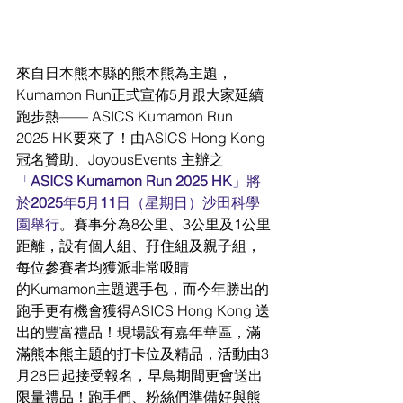
來自日本熊本縣的熊本熊為主題，
Kumamon Run正式宣佈5月跟大家延續
跑步熱—— ASICS Kumamon Run 
2025 HK要來了！由ASICS Hong Kong 
冠名贊助、JoyousEvents 主辦之
「
ASICS Kumamon Run 2025 HK
」將
於
2025
年
5
月
11
日（星期日）沙田科學
園舉行
。賽事分為8公里、3公里及1公里
距離，設有個人組、孖住組及親子組，
每位參賽者均獲派非常吸睛
的Kumamon主題選手包，而今年勝出的
跑手更有機會獲得ASICS Hong Kong 送
出的豐富禮品！現場設有嘉年華區，滿
滿熊本熊主題的打卡位及精品，活動由3
月28日起接受報名，早鳥期間更會送出
限量禮品！跑手們、粉絲們準備好與熊