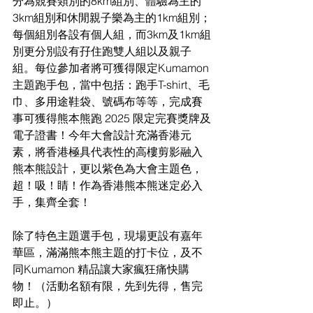
分為競賽類別的8km組別、體驗為主的
3km組別和休閒親子樂為主的1km組別；
每個組別各設有個人組，而3km及1km組
別更分別設有孖住跑雙人組以及親子
組。每位參加者將可獲得限定Kumamon
主題跑手包，當中包括：跑手T-shirt、毛
巾、多用途鞋袋、號碼布等等，完成賽
事可獲得熊本熊跑 2025 限定完賽獎牌及
電子證書！今年大會設計充滿香港元
素，將香港極具代表性的高樓剪影融入
熊本熊設計，更以紫色為大會主題色，
超！吸！睛！作為香港熊本熊迷定必入
手，集齊全套！
除了特色主題選手包，現場更設有嘉年
華區，滿滿熊本熊主題的打卡位，及不
同Kumamon 精品讓大家瘋狂痛快購
物！（活動名額有限，先到先得，售完
即止。）