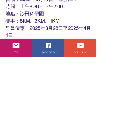
時間：上午
8:30 – 
下午
2:00
地點：沙田科學園
賽事：
8KM
、
3KM
、
1KM
早鳥優惠：
2025
年
3
月
28
日至
2025
年
4
月
1
日
報名截止：名額有限，額滿即止。
Email
Facebook
YouTube
如有興趣報名或了解更多活動詳情，可
瀏覽官方網頁、活動專頁 Facebook 及 
Instagram：
官方網頁： 
https://joymiles.hk/kumamonrun2025hk/
活動專頁 Facebook： 
https://www.facebook.com/kumamonru
nhk
活動專頁Instagram：
https://www.instagram.com/kumamonru
nhk/