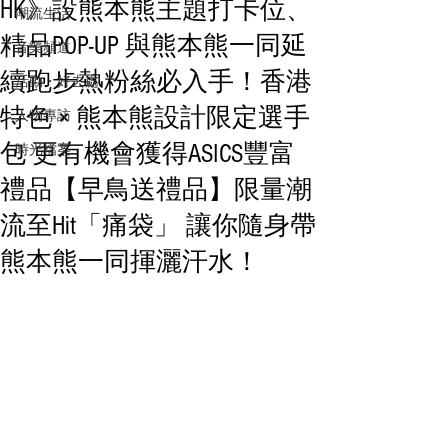
HK》設熊本熊主題打卡位、
潮流生活
精品POP-UP 與熊本熊一同延
音樂頻道
續跑步熱粉絲必入手！香港
活動・好去處
特色 × 熊本熊設計限定選手
人物專訪
包 更有機會獲得ASICS豐富
時光檔案
禮品【早鳥送禮品】限量潮
流至Hit「痛袋」 讓你隨身帶
熊本熊一同揮灑汗水！