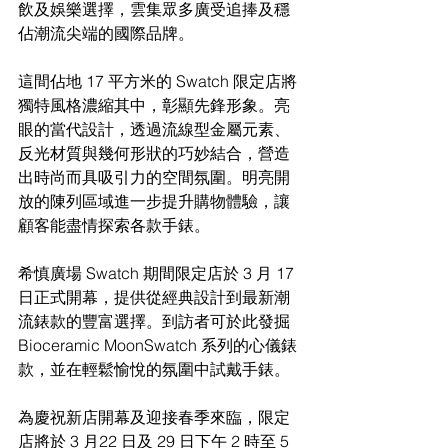
飲及娛樂選擇，雲集眾多廣受追捧及穩
佔潮流尖端的國際品牌。
這間佔地 17 平方米的 Swatch 限定店將
獨特風格濃縮其中，彰顯先鋒形象。亮
眼的當代設計，透過流線型金屬元素、
反光材質與幾何形狀的巧妙結合，營造
出時尚而具吸引力的空間氛圍。明亮開
放的陳列區域進一步提升購物體驗，讓
顧客能盡情探索各款手錶。
希慎廣場 Swatch 期間限定店於 3 月 17 
日正式開幕，提供從經典設計到最新潮
流錶款的豐富選擇。到訪者可於此發掘
Bioceramic MoonSwatch 系列的心儀錶
款，並在輕鬆愉悅的氛圍中試戴手錶。
為慶祝新店開幕及迎接春季來臨，限定
店將於 3 月22 日及 29 日下午 2 時至 5 