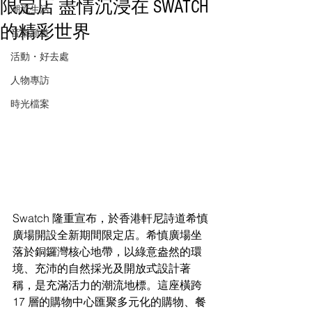
限定店 盡情沉浸在 SWATCH
潮流生活
的精彩世界
音樂頻道
活動・好去處
人物專訪
時光檔案
Swatch 隆重宣布，於香港軒尼詩道希慎
廣場開設全新期間限定店。希慎廣場坐
落於銅鑼灣核心地帶，以綠意盎然的環
境、充沛的自然採光及開放式設計著
稱，是充滿活力的潮流地標。這座橫跨 
17 層的購物中心匯聚多元化的購物、餐