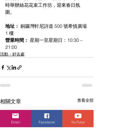
時舉辦絲花花束工作坊，迎來春日氛
圍。
地址： 
銅鑼灣軒尼詩道 500 號希慎廣場 
1 樓
營業時間： 
星期一至星期日：10:30 – 
21:00
活動・好去處
查看全部
相關文章
Email
Facebook
YouTube