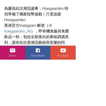
為慶祝此次潮流盛事，Hoegaarden 特
別準備了獨家投幣遊戲！只需追蹤 
Hoegaarden
香港官方Instagram 帳號（
＠
hoegaarden_hk
），即有機會贏得免費
飲品一杯，包括全新推出的果味調酒系
列，讓你在欣賞潮流藝術與音樂的同
時，也能與三五知己暢飲，為 
ComplexCon 之旅注入獨一無二的微醺
Email
Facebook
YouTube
享受。
日期：2025年3月21至23日（星期五至
星期日）
時間：3月21日：下午12時至晚上9時
3月22至23日：上午10時至晚上9時
地址：赤鱲角航展道1號亞洲國際博覽館
攤檔號碼：F019