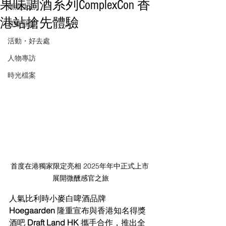
果味調酒系列ComplexCon 香
潮流生活
港站搶先體驗
音樂頻道
活動・好去處
人物專訪
時光檔案
首度在港獨家限定亮相 2025年年中正式上市 
展開微醺感官之旅
人氣比利時小麥白啤酒品牌 
Hoegaarden 
隆重宣布與香港知名得獎
酒吧 
Draft Land HK 
攜手合作，推出全