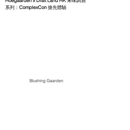
Hoegaarden x Draft Land HK 
果味調酒
系列：
ComplexCon 
搶先體驗
Blushing Gaarden