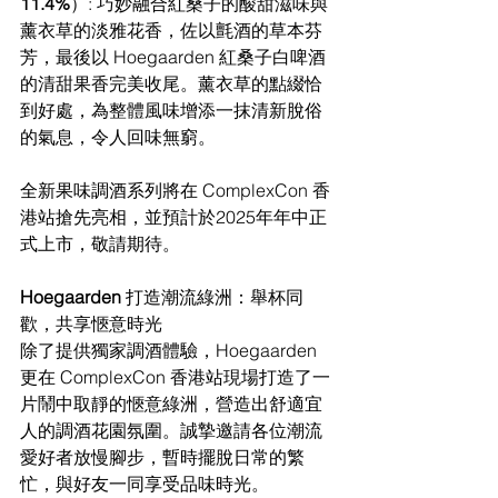
11.4%
）: 巧妙融合紅桑子的酸甜滋味與
薰衣草的淡雅花香，佐以氈酒的草本芬
芳，最後以 Hoegaarden 紅桑子白啤酒
的清甜果香完美收尾。薰衣草的點綴恰
到好處，為整體風味增添一抹清新脫俗
的氣息，令人回味無窮。
全新果味調酒系列將在 ComplexCon 香
港站搶先亮相，並預計於2025年年中正
式上市，敬請期待。
Hoegaarden 
打造潮流綠洲：舉杯同
歡，共享愜意時光
除了提供獨家調酒體驗，Hoegaarden 
更在 ComplexCon 香港站現場打造了一
片鬧中取靜的愜意綠洲，營造出舒適宜
人的調酒花園氛圍。誠摯邀請各位潮流
愛好者放慢腳步，暫時擺脫日常的繁
忙，與好友一同享受品味時光。