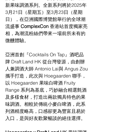
新果味調酒系列。全新系列將於2025年
3月21日（星期五）至3月23日（星期
日），在亞洲國際博覽館舉行的全球潮
流盛事 
ComplexCon 
香港站首度獨家亮
相，為潮流粉絲們帶來一場前所未有的
微醺體驗。
亞洲首創『Cocktails On Tap』酒吧品
牌 Draft Land HK 從台灣發源，由創辦
人兼調酒大師 Antonio Lai與 Angus Zou 
攜手打造，此次與 Hoegaarden 聯手，
以 Hoegaarden 果味白啤酒 Fruity 
Range 系列為基底，巧妙融合精選氈酒
及多樣食材，打造出兩款獨具特色的果
味調酒。相較於傳統小麥白啤酒，此系
列酒精度略高，口感卻更為豐富且易於
入口，是與好友歡聚暢談的絕佳選擇。