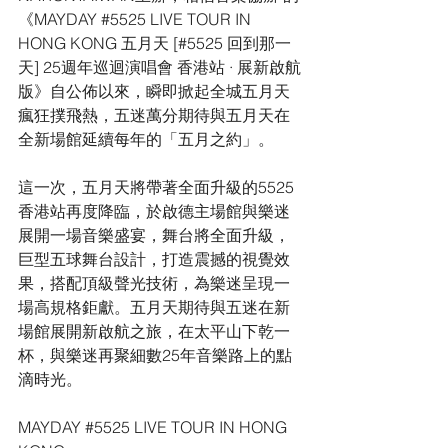
《MAYDAY 
#5525
 LIVE TOUR IN 
HONG KONG 五月天 [#5525 回到那一
天] 25週年巡迴演唱會 香港站 · 展新啟航
版》自公佈以來，瞬即掀起全城五月天
瘋狂撲飛熱，五迷萬分期待與五月天在
全新場館延續每年的「五月之約」。
這一次，五月天將帶著全面升級的5525
香港站再度降臨，於啟德主場館與樂迷
展開一場音樂盛宴，舞台將全面升級，
巨型五球舞台設計，打造震撼的視覺效
果，搭配頂級聲光技術，為樂迷呈現一
場高規格鉅獻。五月天期待與五迷在新
場館展開新啟航之旅，在太平山下乾一
杯，與樂迷再聚細數25年音樂路上的點
滴時光。
MAYDAY 
#5525
 LIVE TOUR IN HONG 