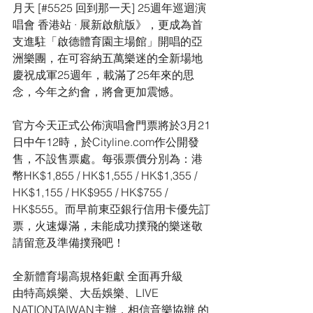
月天 [#5525 回到那一天] 25週年巡迴演
唱會 香港站 · 展新啟航版》，更成為首
支進駐「啟德體育園主場館」開唱的亞
洲樂團，在可容納五萬樂迷的全新場地
慶祝成軍25週年，載滿了25年來的思
念，今年之約會，將會更加震憾。
官方今天正式公佈演唱會門票將於3月21
日中午12時，於Cityline.com作公開發
售，不設售票處。每張票價分別為：港
幣HK$1,855 / HK$1,555 / HK$1,355 / 
HK$1,155 / HK$955 / HK$755 / 
HK$555。而早前東亞銀行信用卡優先訂
票，火速爆滿，未能成功撲飛的樂迷敬
請留意及準備撲飛吧！
全新體育場高規格鉅獻 全面再升級
由特高娛樂、大岳娛樂、LIVE 
NATIONTAIWAN主辦，相信音樂協辦 的