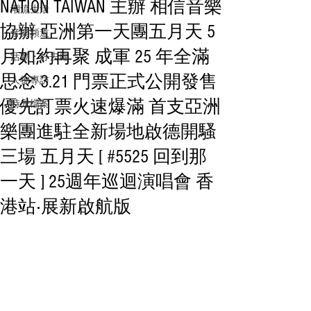
NATION TAIWAN 主辦 相信音樂
潮流生活
協辦 亞洲第一天團五月天 5
音樂頻道
月如約再聚 成軍 25 年全滿
活動・好去處
思念 3.21 門票正式公開發售
人物專訪
優先訂票火速爆滿 首支亞洲
時光檔案
樂團進駐全新場地啟德開騷
三場 五月天 [ #5525 回到那
一天 ] 25週年巡迴演唱會 香
港站‧展新啟航版