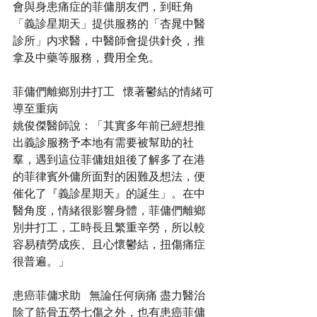
會與身患痛症的菲傭朋友們，到旺角
「義診星期天」提供服務的「杏晁中醫
診所」内求醫，中醫師會提供針灸，推
拿及中藥等服務，費用全免。
菲傭們離鄉別井打工   懷著鬱結的情緒可
導至重病
姚俊傑醫師說：「其實多年前已經想推
出義診服務予本地有需要被幫助的社
羣，遇到這位菲傭姐姐後了解多了在港
的菲律賓外傭所面對的困難及想法，便
催化了『義診星期天』的誕生」。在中
醫角度，情緒很影響身體，菲傭們離鄉
別井打工，工時長且繁重辛勞，所以較
容易積勞成疾、且心懷鬱結，扭傷痛症
很普遍。」
患癌菲傭求助   無論任何病痛 盡力醫治
除了筋骨五勞七傷之外，也有患癌菲傭