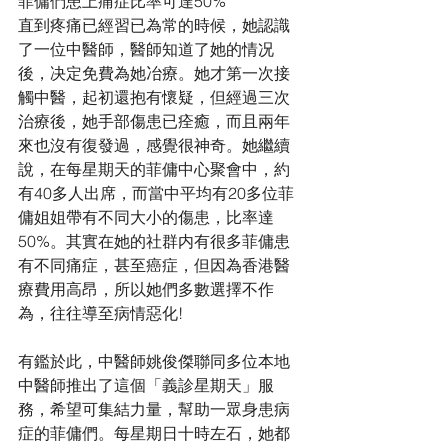
菲傭們患上痛症比率可達50%
直到疼痛已經習已為常的時候，她認識
了一位中醫師，醫師知道了她的情况
後，决定免費為她冶療。她才第一次接
觸中醫，起初還抱有懷疑，但經過三次
治療後，她手部傷患已痊癒，而且兩年
來也沒有復發過，感覺很神奇。她繼續
說，在每星期天的菲傭中心聚會中，約
有40多人出席，而當中平均有20多位菲
傭姐姐帶有不同大小的傷患，比率達
50%。其實在她的社群内有很多菲傭患
有不同痛症，甚至癌症，但因為香港醫
療費用高昂，所以她們多數選擇不作
為，往往導至病情惡化!
有鑑於此，中醫師姚俊傑聯同多位本地
中醫師推出了這個「義診星期天」服
務，希望可集結力量，幫助一眾身患病
症的菲傭們。每星期日十時左石，她都