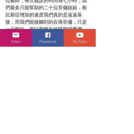
位醫師，每次義診的時間為七小時，我
們最多只能幫助約二十位菲傭姐姐，相
比新症增加的速度我們真的是遠遠落
後，而我們能接觸到的在港菲傭，只是
一少部份。所以我想在此呼籲同業們，
希望各位可以伸出援手，幫助社會需要
Email
Facebook
YouTube
被幫助的群組，令有金錢考慮的人們也
有機會獲得疾病治療。」
潮流生活