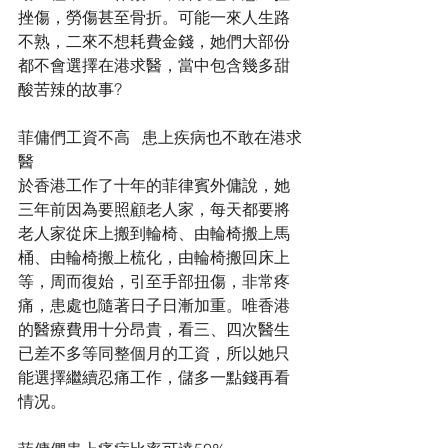
挫傷，勞傷甚至骨折。可能一來人生路
不熟，二來不想耗費金錢，她們大部份
都不會選擇在港求醫，當中包含幾多甜
酸苦辣的故事?
菲傭們工資不高   患上疾病也不敢在港求
醫
於香港工作了十年的菲律賓外傭說，她
三年前因為要照顧老人家，每天都要將
老人家從床上搬到輪椅、由輪椅搬上馬
桶、由輪椅搬上梳化，由輪椅搬回床上
等，周而復始，引至手部扭傷，非常疼
痛，患處也隨著日子日漸加重。唯香港
的醫療費用十分昂貴，看三、四次醫生
已差不多等同整個月的工資，所以她只
能選擇繼續忍痛工作，儲多一點錢再看
情况。