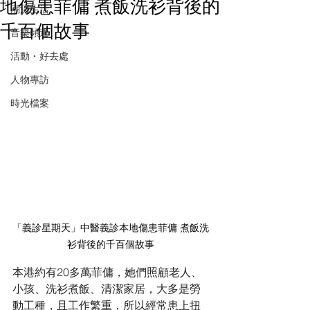
地傷患菲傭 煮飯洗衫背後的
潮流生活
千百個故事
音樂頻道
活動・好去處
人物專訪
時光檔案
「義診星期天」中醫義診本地傷患菲傭 煮飯洗
衫背後的千百個故事
本港約有20多萬菲傭，她們照顧老人、
小孩、洗衫煮飯、清潔家居，大多是勞
動工種，且工作繁重，所以經常患上扭