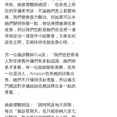
求助。姚俊傑醫師續謂：「也有患上癌
症的菲傭來求診，不論她們患上甚麼病
痛，我們都會盡力醫治。但如果可以令
她們變得快樂一點，相信身體健康也會
改善，所以我們也歡迎她們在這裡一邊
等候診治一邊當作小組聚會，大家在此
談笑之間，互相扶持也能改善心情。」
另一位義診醫師Zoe說：「我們也想香港
人對菲律賓外傭們有多點認識，她們很
多才多藝，有一位姐姐能歌善舞，也有
一位是詩人，Amazon也有她的詩集出
售。她們不只懂得洗衫煮飯，所以僱主
門應該對菲傭姐姐也應該釋出多一點的
尊重。」
姚俊傑醫師說：「因時間及地方所限，
每次『義診星期天』也只能容納六至七