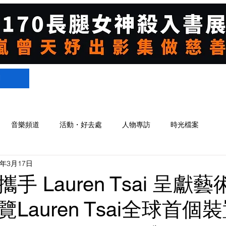
們
音樂頻道
活動・好去處
人物專訪
時光檔案
5年3月17日
手 Lauren Tsai 呈獻
Lauren Tsai全球首個