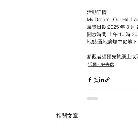
活動詳情
My Dream : Our Hil
展覽日期:2025 年 3 月 2
開放時間:上午 10 時 30
地點:置地廣塲中庭地下
參觀者須預先於網上或
活動・好去處
相關文章