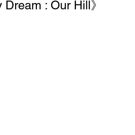
ream : Our Hill》