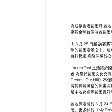
為迎接香港藝術月,置地廣
獻其全球首個裝置藝術展覽
由 3 月 25 日起,訪
琢的藝術場景之中。透
自我反思,喚醒深藏於
Lauren Tsai 
色,為當代藝術文化交
Dream : Our H
將其獨具風格的插畫與
是本地及國際藝術愛好
置地廣場將於 3 月 24
感。更多關於《My Dre