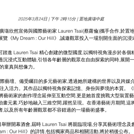
2025年3月24日 | 下午 2時15分 | 置地廣塲中庭
塲欣然宣佈與國際藝術家 Lauren Tsai(蔡蘿倫)攜手合作,於
《My Dream : Our Hill》,誠邀觀眾投入一場別開生面的沉
客將可踏進 Lauren Tsai 精心創建的微型國度,以獨特視角漫步於各
過沉浸式互動體驗,引領各年齡層的觀眾在自由探索的同時,展開
心的童真與想像力。
是活躍於國際藝壇、備受矚目的多元藝術家,透過她所建構的世界以及跨媒
流注入活力。其作品以獨特視角探索記憶、身份與夢境的本質。《
ill》不僅將藝術家的創作理念延伸至互動空間,更是她首度挑戰大型裝置藝
動畫元素,巧妙地融入三維空間,躍然呈現。在香港藝術月期間,這
者,以及所有年齡層觀眾都不容錯過的一場藝術盛事。
 日舉辦開幕酒會,屆時 Lauren Tsai 將親臨現場,分享其藝術理念
am : Our Hill》的詳情,包括獨家商品和相關活動,將於稍後公布。