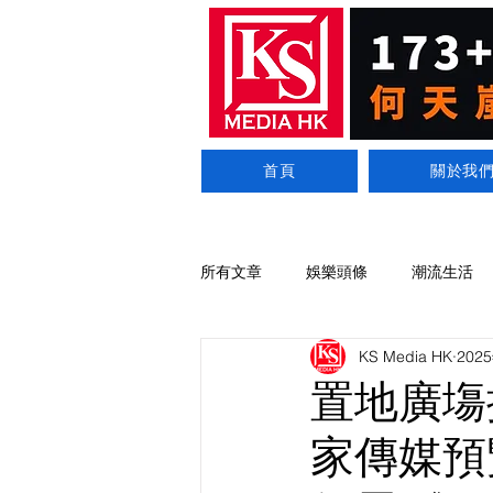
首頁
關於我
所有文章
娛樂頭條
潮流生活
KS Media HK
202
置地廣塲攜
家傳媒預覽