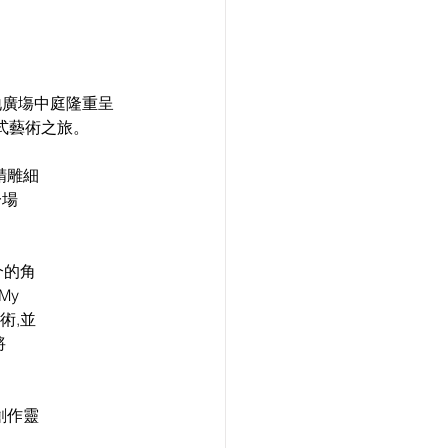
置地廣塲中庭隆重呈
浸式藝術之旅。
個精雕細
一場
介的角
My
術,並
將
及創作靈