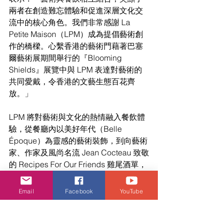
兩者在創造難忘體驗和促進深層文化交
流中的核心角色。我們非常感謝 La 
Petite Maison（LPM）成為提倡藝術創
作的橋樑。心繫香港的藝術門藉著巴塞
爾藝術展期間舉行的『Blooming 
Shields』展覽中與 LPM 表達對藝術的
共同愛戴，令香港的文藝生態百花齊
放。」
LPM 將對藝術與文化的熱情融入餐飲體
驗，從餐廳內以美好年代（Belle 
Époque）為靈感的藝術裝飾，到向藝術
家、作家及風尚名流 Jean Cocteau 致敬
的 Recipes For Our Friends 雞尾酒單，
每個細節都體現了別樹一格的藝術精
神，激發感官的共鳴。LPM 精選頂級地
Email
Facebook
YouTube
中海食材打造出個性鮮明的創意料理，
並以對品質與一致性的堅持，呈現法國