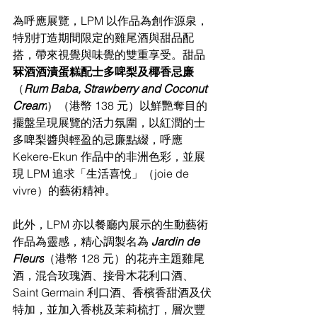
為呼應展覽，LPM 以作品為創作源泉，
特別打造期間限定的雞尾酒與甜品配
搭，帶來視覺與味覺的雙重享受。甜品
冧酒酒漬蛋糕配士多啤梨及椰香忌廉
（
Rum Baba, Strawberry and Coconut 
Cream
）（港幣 138 元）以鮮艷奪目的
擺盤呈現展覽的活力氛圍，以紅潤的士
多啤梨醬與輕盈的忌廉點綴，呼應 
Kekere-Ekun 作品中的非洲色彩，並展
現 LPM 追求「生活喜悅」（joie de 
vivre）的藝術精神。
此外，LPM 亦以餐廳內展示的生動藝術
作品為靈感，精心調製名為 
Jardin de 
Fleurs
（港幣 128 元）的花卉主題雞尾
酒，混合玫瑰酒、接骨木花利口酒、
Saint Germain 利口酒、香檳香甜酒及伏
特加，並加入香桃及茉莉梳打，層次豐