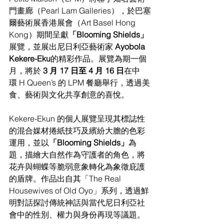
門畫廊（Pearl Lam Galleries），於巴塞
爾藝術展香港展會（Art Basel Hong 
Kong）期間呈獻
「Blooming Shields」
展覽，並展出尼日利亞藝術家 
Ayobola 
Kekere-Eku
的精彩作品。展覽為期一個
月，將於
 3 月 17 日至 4 月 16 日
在中
環 H Queen’s 的 LPM 餐廳舉行，透過美
食、藝術與文化共享創意的喜悅。
Kekere-Ekun 的個人展覽呈現其標誌性
的混合媒材捲紙技巧及繽紛大膽的色彩
運用，並以
「Blooming Shields」
為
題，描繪大自然作為守護者的角色，將
花卉與蝴蝶等脆弱意象轉化為象徵庇護
的盾牌。作品出自其「The Real 
Housewives of Old Oyo」系列，透過鮮
明對話探討傳統神話與當代尼日利亞社
會中的性別、權力與身份再現等議題。