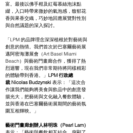
富。最後以佛手柑及紅莓慕絲泡沫點
綴，入口時帶來微妙的氣泡感，馥郁花
香與果香交織，巧妙地回應展覽對性別
與自然議題的深入探討。
「LPM 的品牌理念深深植根於對藝術與
創意的熱情。我們首次於巴塞爾藝術展
邁阿密海灘展會（Art Basel Miami 
Beach）與藝術門畫廊合作，獲得了熱
烈迴響，現在我們非常期待將同樣精彩
的體驗帶到香港。」
LPM 行政總
裁 Nicolas Budzynski
 表示：「這次合
作讓我們能夠將美食與飲品中的創意發
揚光大，把藝術與文化融入餐飲體驗，
並與香港在巴塞爾藝術展期間的藝術氛
圍互相輝映。」
藝術門畫廊創辦人林明珠（Pearl Lam）
表示：「藝術與餐飲相互結合，突顯了