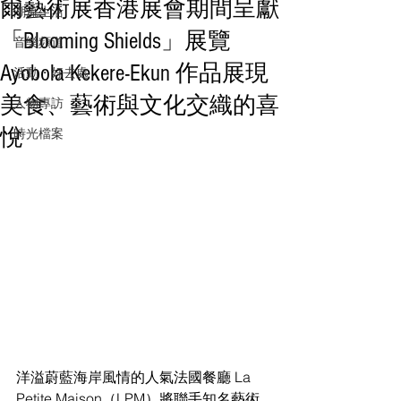
爾藝術展香港展會期間呈獻
潮流生活
「Blooming Shields」展覽
音樂頻道
Ayobola Kekere-Ekun 作品展現
活動・好去處
美食、藝術與文化交織的喜
人物專訪
悅
時光檔案
洋溢蔚藍海岸風情的人氣法國餐廳 La 
Petite Maison（LPM）將聯手知名藝術