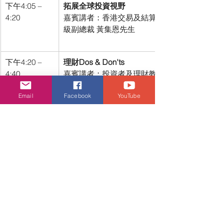
下午4:05 – 
拓展全球投資視野
4:20
嘉賓講者：香港交易及結算所結構性產品發
級副總裁 黃集恩先生
下午4:20 – 
理財Dos & Don'ts
4:40
嘉賓講者：投資者及理財教育委員會創新及
經理 潘淵淳先生
Email
Facebook
YouTube
下午4:40 – 
身份被盜會影響信貸評級？
4:55
公司高級客戶主任 廖天鳳女士 
下午5:00 – 
2025年5大網絡安全中伏位大公開！
5:20
理財TrendyToo品牌大使、歌手 姚焯菲
eWalker Consulting (HK) Ltd 董事
家 王師堯先生