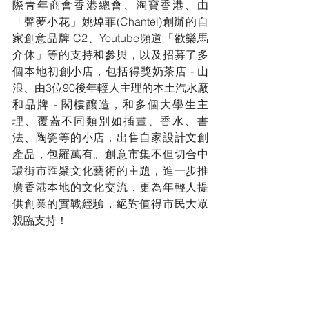
際青年商會香港總會、淘寶香港、由
「聲夢小花」姚焯菲(Chantel)創辦的自
家創意品牌 C2、Youtube頻道「歡樂馬
介休」等的支持和參與，以及招募了多
個本地初創小店，包括得獎奶茶店 - 山
浪、由3位90後年輕人主理的本土汽水廠
和品牌 - 閣樓釀造，和多個大學生主
理、覆蓋不同類別如插畫、香水、書
法、陶瓷等的小店，出售自家設計文創
產品，包羅萬有。創意市集不但切合中
環街市匯聚文化藝術的主題，進一步推
廣香港本地的文化交流，更為年輕人提
供創業的實戰經驗，絕對值得市民大眾
親臨支持！