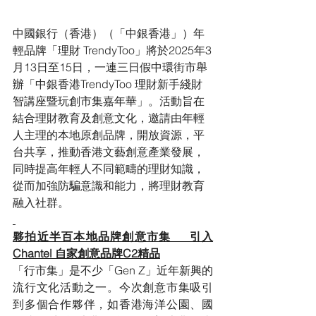
中國銀行（香港）（「中銀香港」）年
輕品牌「理財 TrendyToo」將於2025年3
月13日至15日，一連三日假中環街市舉
辦「中銀香港TrendyToo 理財新手綫財
智講座暨玩創市集嘉年華」。活動旨在
結合理財教育及創意文化，邀請由年輕
人主理的本地原創品牌，開放資源，平
台共享，推動香港文藝創意產業發展，
同時提高年輕人不同範疇的理財知識，
從而加強防騙意識和能力，將理財教育
融入社群。
夥拍近半百本地品牌創意市集     引入
Chantel 自家創意品牌C2精品
「行市集」是不少「Gen Z」近年新興的
流行文化活動之一。今次創意市集吸引
到多個合作夥伴，如香港海洋公園、國