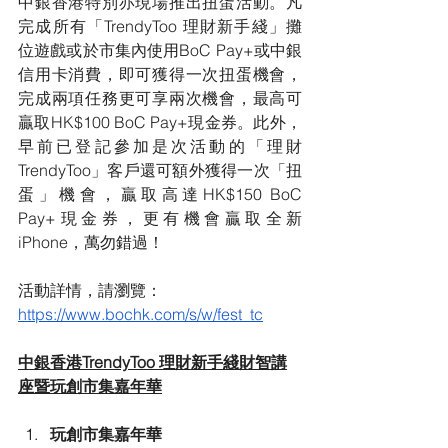
中銀香港特別亦現場推出扭蛋活動。凡
完成所有「TrendyToo 理財新手綫」攤
位遊戲或於市集內使用BoC Pay+或中銀
信用卡消費，即可獲得一次扭蛋機會，
完成兩項任務更可享兩次機會，最高可
贏取HK$100 BoC Pay+現金券。此外，
早前已登記參加是次活動的「理財 
TrendyToo」客戶還可額外獲得一次「扭
蛋」機會，贏取高達HK$150 BoC 
Pay+現金券，更有機會贏取全新
iPhone，萬勿錯過！
活動詳情，請瀏覽：
https://www.bochk.com/s/w/fest_tc
中銀香港TrendyToo 理財新手綫財智講
座暨玩創市集嘉年華
玩創市集嘉年華