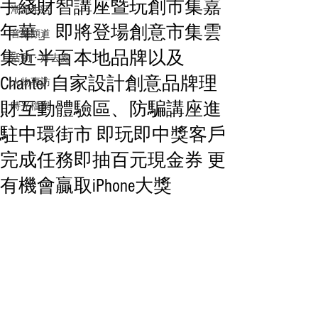
手綫財智講座暨玩創市集嘉
潮流生活
年華」即將登場創意市集雲
音樂頻道
集近半百本地品牌以及
活動・好去處
Chantel 自家設計創意品牌理
人物專訪
財互動體驗區、防騙講座進
時光檔案
駐中環街市 即玩即中獎客戶
完成任務即抽百元現金券 更
有機會贏取iPhone大獎