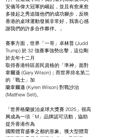
安儀等偉大冠軍的崛起，並且有愈來愈
多後起之秀追隨他們的成功腳步，反映
香港的桌球運動發展非常好，我衷心感
謝我們的許多合作夥伴。」
賽事方面，世界「一哥」卓林普 (Judd 
Trump) 於 32 強賽事強勢出擊，這位剛
於去年十二月
取得香港特區居民資格的「準神」面對
韋爾遜 (Gary Wilson)；而世界排名第二
的「戰士」加
蘭韋爾遜 (Kyren Wilson) 對戰沙治 
(Matthew Selt)。
「世界格蘭披治桌球大獎賽 2025」很高
興成為一項「M」品牌認可活動，協助
提升香港作為
國際體育盛事之都的形象。獲大型體育