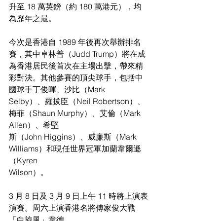
升至 18 萬英鎊（約 180 萬港元），均
為歷年之最。
今次是香港自 1989 年後再次舉辦排名
賽，其中卓林普（Judd Trump）將在成
為香港居民後首次在主場出擊，帶來精
彩對決。其他參賽的頂尖球手，包括中
國球手丁俊暉、沙比（Mark
Selby）、羅拔臣（Neil Robertson）、
梅菲（Shaun Murphy）、艾倫（Mark 
Allen）、希堅
斯（John Higgins）、威廉斯（Mark 
Williams）和現任世界冠軍加蘭韋爾遜
（Kyren
Wilson）。
3 月 8 日及 3 月 9 日上午 11 時將上演表
演賽。周六上演香港名將傅家俊大戰
「白旋風」韋德