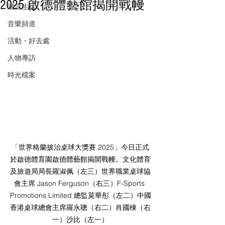
2025 啟德體藝館揭開戰幔
潮流生活
音樂頻道
活動・好去處
人物專訪
時光檔案
「世界格蘭披治桌球大獎賽 2025」今日正式
於啟德體育園啟德體藝館揭開戰幔。文化體育
及旅遊局局長羅淑佩（左三）世界職業桌球協
會主席 Jason Ferguson（右三）F-Sports 
Promotions Limited 總監莫華彤（左二）中國
香港桌球總會主席羅永聰（右二）肖國棟（右
一）沙比（左一）