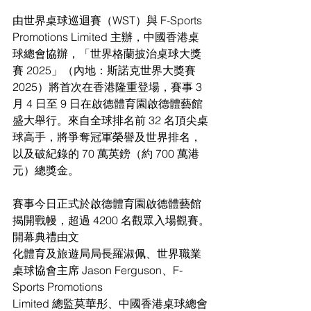
由世界桌球巡迴賽（WST）與 F-Sports 
Promotions Limited 主辦，中國香港桌
球總會協辦，「世界格蘭披治桌球大獎
賽 2025」（內地：斯諾克世界大獎賽
2025）將首次在香港隆重登場，賽事 3 
月 4 日至 9 日在啟德體育園啟德體藝館
盛大舉行。來自全球排名前 32 名頂尖桌
球高手，將爭奪冠軍榮譽及世界排名，
以及破紀錄的 70 萬英鎊（約 700 萬港
元）總獎金。
賽事今日正式於啟德體育園啟德體藝館
揭開戰幔，超過 4200 名觀眾入場觀賽。
開幕典禮由文
化體育及旅遊局局長羅淑佩、世界職業
桌球協會主席 Jason Ferguson、F-
Sports Promotions
Limited 總監莫華彤、中國香港桌球總會