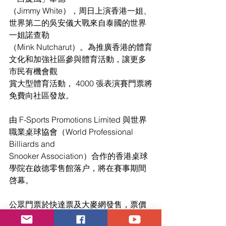
（Jimmy White），周日上演香港一姐、
世界第二的吳安儀大戰來自泰國的世界
一姐諾查勒
（Mink Nutcharut）。為推廣香港的體育
文化和加強社區參與體育活動，讓更多
市民有機會觀
賞大型體育活動， 4000 張表演賽門票將
免費向社區發放。
由 F-Sports Promotions Limited 與世界
職業桌球協會（World Professional 
Billiards and
Snooker Association）合作的香港桌球
學院在啟德零售館落户，將在賽事期間
啓幕。
公眾門票於快達票及大麥網發售，票價
從港幣$80 至港幣$2580。根據賽制，比