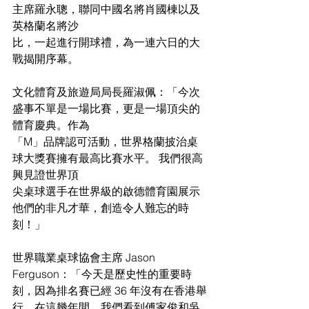
主席羅永聰，聯同中國名將肖國棟以及
英格蘭名將沙
比，一起進行開球禮，為一連六日的大
戰揭開序幕。
文化體育及旅遊局局長羅淑佩：「今次
盛事不單是一場比賽，更是一場頂尖的
體育慶典。作為
「M」品牌認可活動，世界格蘭披治桌
球大獎賽擁有最高比賽水平。 我們很高
興見證世界頂
尖桌球選手在世界級的啟德體育園展示
他們的非凡才華，創造令人難忘的時
刻！」
世界職業桌球協會主席 Jason 
Ferguson：「今天是歷史性的重要時
刻，因為排名賽已經 36 年沒有在香港舉
行。在這幾年間，我們看到傅家俊和吳