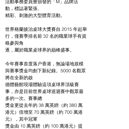
活動事務委員會頒發的「M」品牌活
動，標誌著緊張、
精彩、刺激的大型體育活動。
世界格蘭披治桌球大獎賽自 2015 年起舉
行，僅賽季排名前 32 名的職業球手有資
格參與角
逐，屬於職業桌球界的巔峰盛事。
今年賽事首度落户香港，無論場地規模
與賽事獎金均創下新紀錄。5000 名觀眾
將在全新的啟
德體藝館現場體驗這項桌球界頂級賽
事，亦是目前世界桌球巡迴賽中觀眾最
多的一次。賽事總
獎金更從去年的 38 萬英鎊（約 380 萬
港元）倍增至 70 萬英鎊（約 700 萬港
元），其中冠軍
獎金由 10 萬英鎊（約 100 萬港元）提