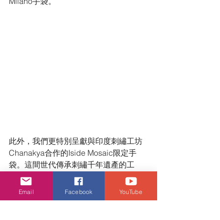
Milano手袋。
此外，我們更特別呈獻與印度刺繡工坊
Chanakya合作的Iside Mosaic限定手
袋。這間世代傳承刺繡千年遺產的工
坊，耗時 7 天手工縫製，精選715枚金色
或銀色鏡面亮片，精密排列於緞面基
Email
Facebook
YouTube
底，綻放藝術光芒，彰顯Valextra對傳世
工藝的守護之心。