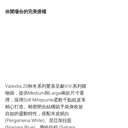
休閒場合的完美搭檔
Valextra 25秋冬系列驚喜呈獻ViVi系列購
物袋，提供Medium與Large兩款尺寸選
擇，採用Soft Millepunte柔軟千點紋皮革
精心打造。精密閉合結構賦予袋身收放
自如的靈動特性，搭配羊皮紙白 
(Pergamena White)、尼亞加拉藍 
(Niagara Blue)、撒哈拉棕 (Sahara 