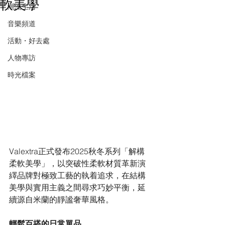
軟美學
潮流生活
音樂頻道
活動・好去處
人物專訪
時光檔案
Valextra正式發布2025秋冬系列「解構
柔軟美學」，以突破性柔軟材質革新演
繹品牌對極致工藝的執着追求，在結構
美學與實用主義之間尋求巧妙平衡，延
續源自米蘭的靜謐奢華風格。
輕鬆百搭的日常單品