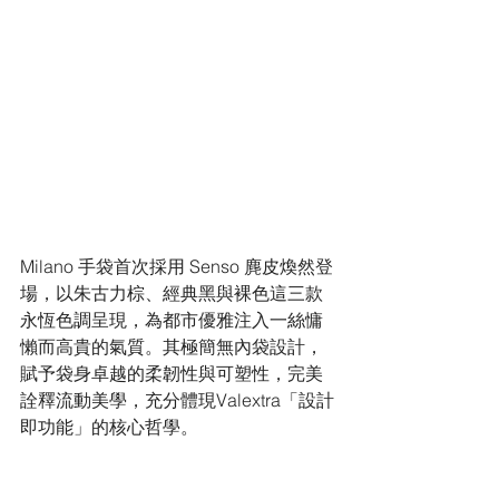
Milano 手袋首次採用 Senso 麂皮煥然登
場，以朱古力棕、經典黑與裸色這三款
永恆色調呈現，為都市優雅注入一絲慵
懶而高貴的氣質。其極簡無內袋設計，
賦予袋身卓越的柔韌性與可塑性，完美
詮釋流動美學，充分體現Valextra「設計
即功能」的核心哲學。