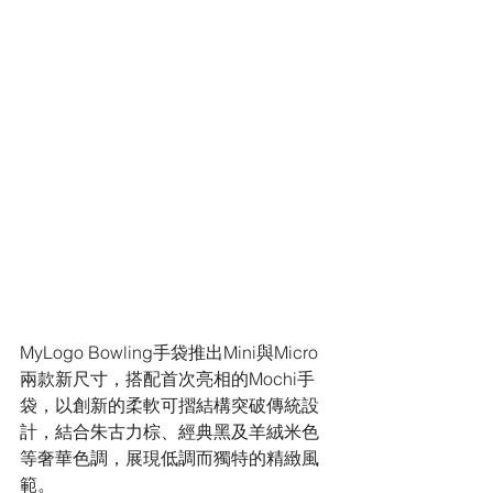
MyLogo Bowling手袋推出Mini與Micro
兩款新尺寸，搭配首次亮相的Mochi手
袋，以創新的柔軟可摺結構突破傳統設
計，結合朱古力棕、經典黑及羊絨米色
等奢華色調，展現低調而獨特的精緻風
範。