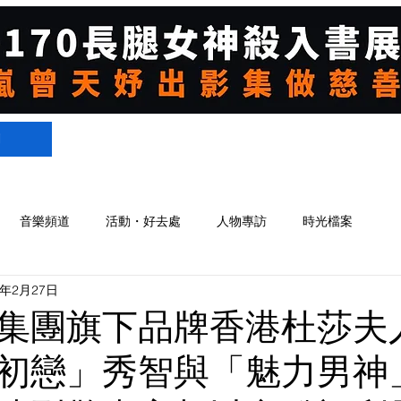
們
音樂頻道
活動・好去處
人物專訪
時光檔案
5年2月27日
集團旗下品牌香港杜莎夫
初戀」秀智與「魅力男神