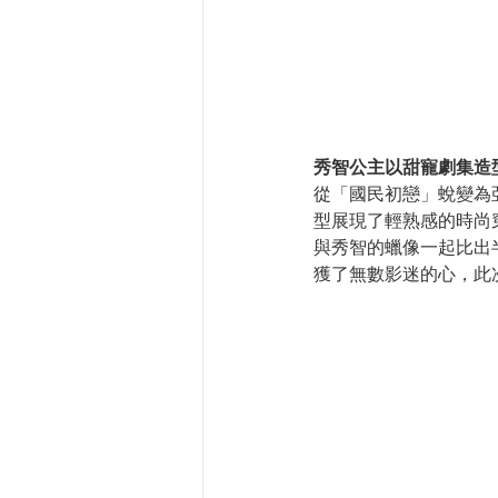
秀智公主以甜寵劇集造
從「國民初戀」蛻變為
型展現了輕熟感的時尚
與秀智的蠟像一起比出
獲了無數影迷的心，此