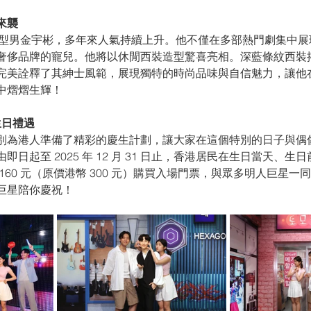
來襲
魅力型男金宇彬，多年來人氣持續上升。他不僅在多部熱門劇集中展
奢侈品牌的寵兒。他將以休閒西裝造型驚喜亮相。深藍條紋西裝
完美詮釋了其紳士風範，展現獨特的時尚品味與自信魅力，讓他
中熠熠生輝！
生日禮遇
別為港人準備了精彩的慶生計劃，讓大家在這個特別的日子與偶
日起至 2025 年 12 月 31 日止，香港居民在生日當天、生
160 元（原價港幣 300 元）購買入場門票，與眾多明人巨星一
巨星陪你慶祝！