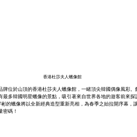
香港杜莎夫人蠟像館
品牌位於山頂的香港杜莎夫人蠟像館，一睹頂尖韓國偶像風彩。
最多韓國明星蠟像的景點，吸引著來自世界各地的遊客前來探訪。由 
及金宇彬的蠟像將以全新經典造型重新亮相，為春季之始拉開序幕，
量密碼！