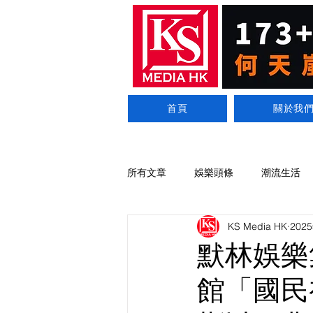
首頁
關於我
所有文章
娛樂頭條
潮流生活
KS Media HK
202
默林娛樂
館「國民