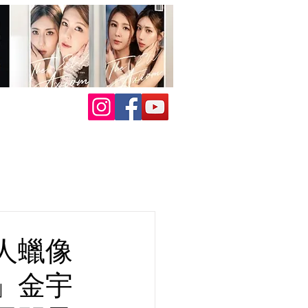
人蠟像
」金宇