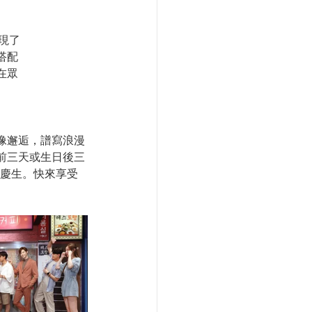
現了
搭配
在眾
像邂逅，譜寫浪漫
日前三天或生日後三
同慶生。快來享受