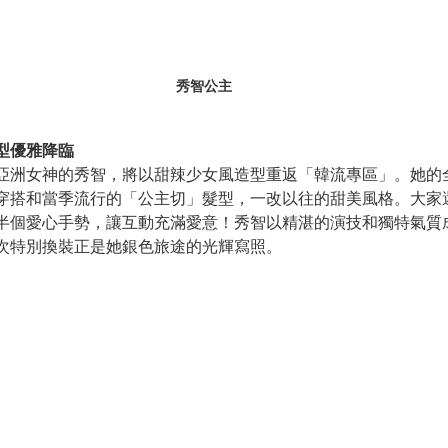
秀智公主
型優雅降臨
亞洲女神的秀智，將以甜辣少女風造型重返「韓流專區」。她的
穿搭和當季流行的「公主切」髮型，一改以往的甜美風格。大家
半個愛心手勢，讓互動充滿愛意！秀智以精湛的演技和獨特氣質
次特別換裝正是她銀色旅途的光輝寫照。