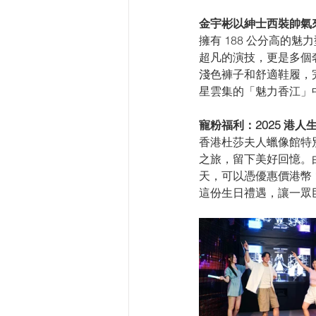
金宇彬以紳士西裝帥氣
擁有 188 公分高的
超凡的演技，更是多個
淺色褲子和舒適鞋履，
星雲集的「魅力香江」
寵粉福利：2025 港人
香港杜莎夫人蠟像館特
之旅，留下美好回憶。由即
天，可以憑優惠價港幣 
這份生日禮遇，讓一眾