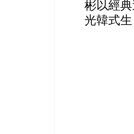
彬以經典
光韓式生