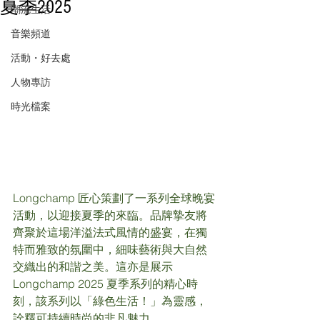
夏季2025
潮流生活
音樂頻道
活動・好去處
人物專訪
時光檔案
Longchamp 匠心策劃了一系列全球晚宴
活動，以迎接夏季的來臨。品牌摯友將
齊聚於這場洋溢法式風情的盛宴，在獨
特而雅致的氛圍中，細味藝術與大自然
交織出的和諧之美。這亦是展示 
Longchamp 2025 夏季系列的精心時
刻，該系列以「綠色生活！」為靈感，
詮釋可持續時尚的非凡魅力。