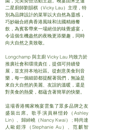
園，完美契合活動主題。晚宴由米芝蓮
二星廚師劉韻棋（Vicky Lau）主理，特
別為品牌設計的菜單以大自然為靈感，
巧妙融合經典香港風味和法國精緻餐
飲，為賓客帶來一場絕佳的味覺盛宴，
令這個生機盎然的夜晚更添樂趣，同時
向大自然之美致敬。
Longchamp 與主廚 Vicky Lau 均致力於
推廣社會和環境責任，提倡可持續發
展，並支持本地社區。從創意美食到音
樂，每一個細節都提醒著我們，無論是
來自大自然的美麗、友誼的溫暖，還是
對美食的熱愛，都蘊含著簡單的快樂。
這場香港獨家晚宴雲集了眾多品牌之友
盛裝出席。歌手演員林愷鈴（Ashley 
Lin）、歸綽嶢（Nancy Kwai） ; 時尚達
人歐鎧淳（Stephanie Au）、范麒智