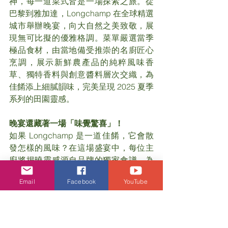
神，每一道菜式皆是一場探索之旅。從
巴黎到雅加達，Longchamp 在全球精選
城市舉辦晚宴，向大自然之美致敬，展
現無可比擬的優雅格調。菜單嚴選當季
極品食材，由當地備受推崇的名廚匠心
烹調，展示新鮮農產品的純粹風味香
草、獨特香料與創意醬料層次交織，為
佳餚添上細膩韻味，完美呈現 2025 夏季
系列的田園靈感。
晚宴還藏著一場「味覺驚喜」！
如果 Longchamp 是一道佳餚，它會散
發怎樣的風味？在這場盛宴中，每位主
廚將揭曉靈感源自品牌的獨家食譜。為
了讓這份美味超越地域界限，將在
Email
Facebook
YouTube
longchamp.com
 公開所有食譜，讓全球
賓客共同體驗這場跨越文化與感官的非
凡美饌之旅。